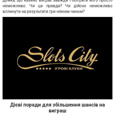
думка, що казино виграє завжди і обіграти його просто
неможливо. Чи це правда? Чи дійсно неможливо
вплинути на результати гри ніяким чином?
Дієві поради для збільшення шансів на
виграш