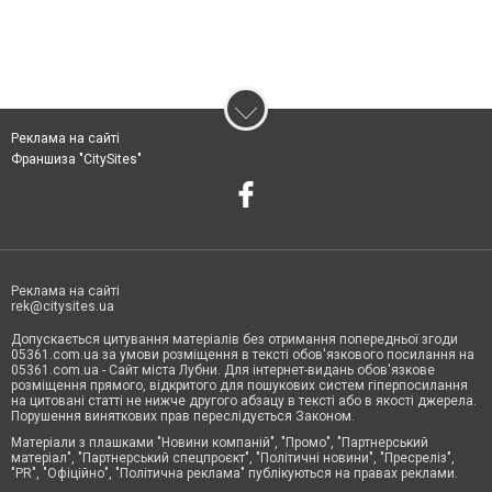
Реклама на сайті
Франшиза "CitySites"
Реклама на сайті
rek@citysites.ua
Допускається цитування матеріалів без отримання попередньої згоди
05361.com.ua за умови розміщення в тексті обов'язкового посилання на
05361.com.ua - Сайт міста Лубни. Для інтернет-видань обов'язкове
розміщення прямого, відкритого для пошукових систем гіперпосилання
на цитовані статті не нижче другого абзацу в тексті або в якості джерела.
Порушення виняткових прав переслідується Законом.
Матеріали з плашками "Новини компаній", "Промо", "Партнерський
матеріал", "Партнерський спецпроєкт", "Політичні новини", "Пресреліз",
"PR", "Офіційно", "Політична реклама" публікуються на правах реклами.