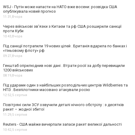
WSJ - Путін може напасти на НАТО вже восени: розвідка США
опублікувала новий прогноз
11:31,
Вчора
Через військові зв'язки з Китаєм та рф США розширили санкції
проти Куби
10:43,
Вчора
Під санкції потрапили 19 нових цілей . Британія вдарила по банках і
«тіньовому флоту» рф
09:27,
Вчора
Генштаб оприлюднив нові дані . Втрати росії за добу перевищили
1200 військових
08:19,
Вчора
Під ударами один з найбільших розподільчих центрів Wildberries та
НПЗ . Безпілотники масовано атакували росію
12:52,
5 серпня
Повітряні сили ЗСУ озвучили деталі нічного обстрілу : з десятків
ракет – жодної збитої
11:29,
5 серпня
Reuters - США майже вичерпали запаси ракет великої дальності
10:42,
5 серпня