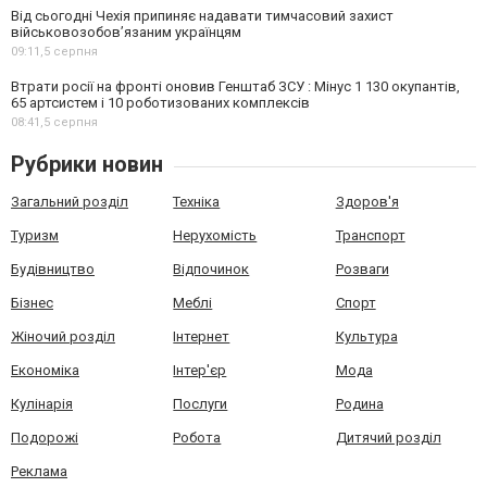
Від сьогодні Чехія припиняє надавати тимчасовий захист
військовозобов’язаним українцям
09:11,
5 серпня
Втрати росії на фронті оновив Генштаб ЗСУ : Мінус 1 130 окупантів,
65 артсистем і 10 роботизованих комплексів
08:41,
5 серпня
Рубрики новин
Загальний розділ
Техніка
Здоров'я
Туризм
Нерухомість
Транспорт
Будівництво
Відпочинок
Розваги
Бізнес
Меблі
Спорт
Жіночий розділ
Інтернет
Культура
Економіка
Інтер'єр
Мода
Кулінарія
Послуги
Родина
Подорожі
Робота
Дитячий розділ
Реклама