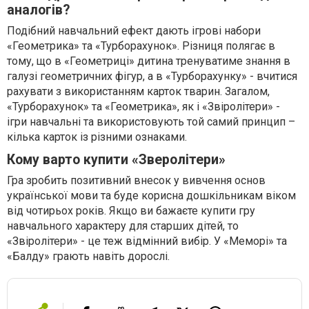
аналогів?
Подібний навчальний ефект дають ігрові набори
«Геометрика» та «Турборахунок». Різниця полягає в
тому, що в «Геометриці» дитина тренуватиме знання в
галузі геометричних фігур, а в «Турборахунку» - вчитися
рахувати з використанням карток тварин. Загалом,
«Турборахунок» та «Геометрика», як і «Звіролітери» -
ігри навчальні та використовують той самий принцип –
кілька карток із різними ознаками.
Кому варто купити «Зверолітери»
Гра зробить позитивний внесок у вивчення основ
української мови та буде корисна дошкільникам віком
від чотирьох років. Якщо ви бажаєте купити гру
навчального характеру для старших дітей, то
«Звіролітери» - це теж відмінний вибір. У «Меморі» та
«Балду» грають навіть дорослі.