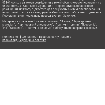
05361.com.ua за умови розміщення в тексті обов'язкового посилання на
05361.com.ua - Сайт міста Лубни. Для інтернет-видань обов'язкове
розміщення прямого, відкритого для пошукових систем гіперпосилання
на цитовані статті не нижче другого абзацу в тексті або в якості джерела.
Порушення виняткових прав переслідується Законом.
Матеріали з плашками "Новини компаній", "Промо", "Партнерський
матеріал", "Партнерський спецпроєкт", "Політичні новини", "Пресреліз",
"PR", "Офіційно", "Політична реклама" публікуються на правах реклами.
Політика конфіденційності
Правила сайту
Правила
класифайд
Редакційна політика