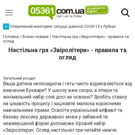
О
Оперативний моніторинг ситуації довкола COVID-19 у Лубнах
Головна
Бізнес новини
Настільна гра «Звіролітери» - правила та
огляд
Настільна гра «Звіролітери» - правила та
огляд
Загальний розділ
Ваша дитина непосидюча і геть-чисто відмовляється від
вивчення букваря? У школу вже скоро, а літери та
мінімальний набір слів досі не освоєні? Зробіть ставку
на цікавість процесу і зацікавте малюка корисними
навчальними іграми. Освоїти український алфавіт та
базову лексику державної мови у забавній та
невимушеній формі допоможе ігровий набір
«Звіролітери». Огляд настільної гри читайте нижче.