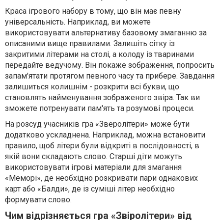
Краса ігрового набору в тому, що він має певну
універсальність. Наприклад, ви можете
використовувати альтернативу базовому змаганню за
описаними вище правилами. Залишіть сітку із
закритими літерами на столі, а колоду із тваринами
передайте ведучому. Він покаже зображення, попросить
запам'ятати протягом певного часу та прибере. Завдання
залишиться колишнім - розкрити всі букви, що
становлять найменування зображеного звіра. Так ви
зможете потренувати пам'ять та розумові процеси.
На розсуд учасників гра «Зверолітери» може бути
додатково ускладнена. Наприклад, можна встановити
правило, щоб літери були відкриті в послідовності, в
якій вони складають слово. Старші діти можуть
використовувати ігрові матеріали для змагання
«Меморі», де необхідно розкривати пари однакових
карт або «Балди», де із суміші літер необхідно
формувати слово.
Чим відрізняється гра «Звіролітери» від