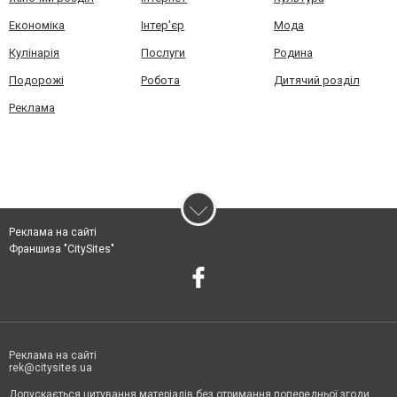
Економіка
Інтер'єр
Мода
Кулінарія
Послуги
Родина
Подорожі
Робота
Дитячий розділ
Реклама
Реклама на сайті
Франшиза "CitySites"
Реклама на сайті
rek@citysites.ua
Допускається цитування матеріалів без отримання попередньої згоди