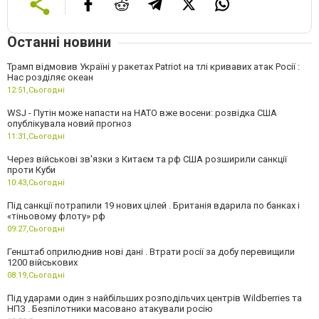
Останні новини
Трамп відмовив Україні у ракетах Patriot на тлі кривавих атак Росії :
Нас розділяє океан
12:51,
Сьогодні
WSJ - Путін може напасти на НАТО вже восени: розвідка США
опублікувала новий прогноз
11:31,
Сьогодні
Через військові зв'язки з Китаєм та рф США розширили санкції
проти Куби
10:43,
Сьогодні
Під санкції потрапили 19 нових цілей . Британія вдарила по банках і
«тіньовому флоту» рф
09:27,
Сьогодні
Генштаб оприлюднив нові дані . Втрати росії за добу перевищили
1200 військових
08:19,
Сьогодні
Під ударами один з найбільших розподільчих центрів Wildberries та
НПЗ . Безпілотники масовано атакували росію