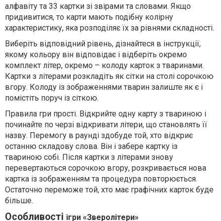
алфавіту та 33 картки зі звірами та словами. Якщо
придивитися, то карти мають подібну колірну
характеристику, яка розподіляє їх за рівнями складності.
Виберіть відповідний рівень, дізнайтеся в інструкції,
якому кольору він відповідає і відберіть окремо
комплект літер, окремо – колоду карток з тваринами.
Картки з літерами розкладіть як сітки на столі сорочкою
вгору. Колоду із зображеннями тварин залиште як є і
помістіть поруч із сіткою.
Правила гри прості. Відкрийте одну карту з твариною і
починайте по черзі відкривати літери, що становлять її
назву. Перемогу в раунді здобуде той, хто відкриє
останню складову слова. Він і забере картку із
твариною собі. Після картки з літерами знову
перевертаються сорочкою вгору, розкривається нова
картка із зображенням та процедура повторюється.
Остаточно переможе той, хто має графічних карток буде
більше.
Особливості
ігри «Зверолітери»