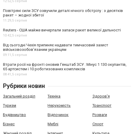
12:52,
5 серпня
Повітряні сили ЗСУ озвучили деталі нічного обстрілу : з десятків
ракет – жодної збитої
11:29,
5 серпня
Reuters - США майже вичерпали запаси ракет великої дальності
10:42,
5 серпня
Від сьогодні Чехія припиняє надавати тимчасовий захист
військовозобов’язаним українцям
09:11,
5 серпня
Втрати росії на фронті оновив Генштаб ЗСУ : Мінус 1 130 окупантів,
65 артсистем і 10 роботизованих комплексів
08:41,
5 серпня
Рубрики новин
Загальний розділ
Техніка
Здоров'я
Туризм
Нерухомість
Транспорт
Будівництво
Відпочинок
Розваги
Бізнес
Меблі
Спорт
Жіночий розділ
Інтернет
Культура