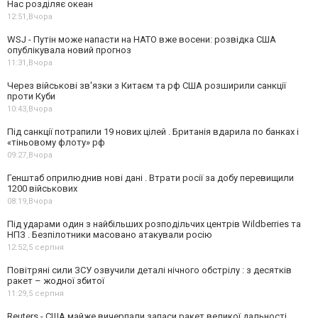
Нас розділяє океан
12:51,
Вчора
WSJ - Путін може напасти на НАТО вже восени: розвідка США
опублікувала новий прогноз
11:31,
Вчора
Через військові зв'язки з Китаєм та рф США розширили санкції
проти Куби
10:43,
Вчора
Під санкції потрапили 19 нових цілей . Британія вдарила по банках і
«тіньовому флоту» рф
09:27,
Вчора
Генштаб оприлюднив нові дані . Втрати росії за добу перевищили
1200 військових
08:19,
Вчора
Під ударами один з найбільших розподільчих центрів Wildberries та
НПЗ . Безпілотники масовано атакували росію
12:52,
5 серпня
Повітряні сили ЗСУ озвучили деталі нічного обстрілу : з десятків
ракет – жодної збитої
11:29,
5 серпня
Reuters - США майже вичерпали запаси ракет великої дальності