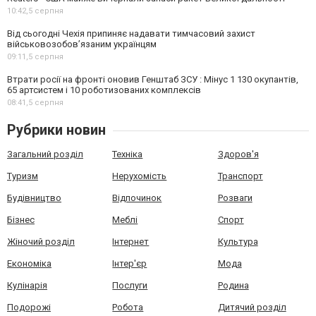
10:42,
5 серпня
Від сьогодні Чехія припиняє надавати тимчасовий захист
військовозобов’язаним українцям
09:11,
5 серпня
Втрати росії на фронті оновив Генштаб ЗСУ : Мінус 1 130 окупантів,
65 артсистем і 10 роботизованих комплексів
08:41,
5 серпня
Рубрики новин
Загальний розділ
Техніка
Здоров'я
Туризм
Нерухомість
Транспорт
Будівництво
Відпочинок
Розваги
Бізнес
Меблі
Спорт
Жіночий розділ
Інтернет
Культура
Економіка
Інтер'єр
Мода
Кулінарія
Послуги
Родина
Подорожі
Робота
Дитячий розділ