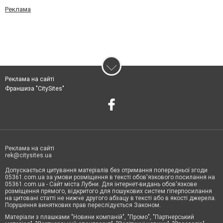
Реклама
Реклама на сайті
Франшиза "CitySites"
Реклама на сайті
rek@citysites.ua
Допускається цитування матеріалів без отримання попередньої згоди
05361.com.ua за умови розміщення в тексті обов'язкового посилання на
05361.com.ua - Сайт міста Лубни. Для інтернет-видань обов'язкове
розміщення прямого, відкритого для пошукових систем гіперпосилання
на цитовані статті не нижче другого абзацу в тексті або в якості джерела.
Порушення виняткових прав переслідується Законом.
Матеріали з плашками "Новини компаній", "Промо", "Партнерський