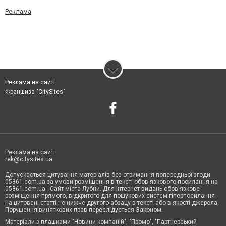
Реклама
Реклама на сайті
Франшиза "CitySites"
Реклама на сайті
rek@citysites.ua
Допускається цитування матеріалів без отримання попередньої згоди
05361.com.ua за умови розміщення в тексті обов'язкового посилання на
05361.com.ua - Сайт міста Лубни. Для інтернет-видань обов'язкове
розміщення прямого, відкритого для пошукових систем гіперпосилання
на цитовані статті не нижче другого абзацу в тексті або в якості джерела.
Порушення виняткових прав переслідується Законом.
Матеріали з плашками "Новини компаній", "Промо", "Партнерський