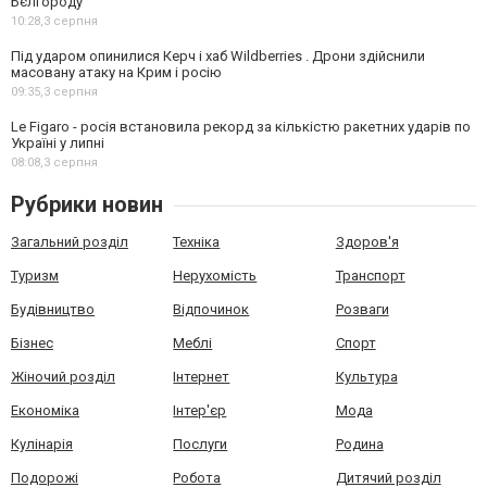
Бєлгороду
10:28,
3 серпня
Під ударом опинилися Керч і хаб Wildberries . Дрони здійснили
масовану атаку на Крим і росію
09:35,
3 серпня
Le Figaro - росія встановила рекорд за кількістю ракетних ударів по
Україні у липні
08:08,
3 серпня
Рубрики новин
Загальний розділ
Техніка
Здоров'я
Туризм
Нерухомість
Транспорт
Будівництво
Відпочинок
Розваги
Бізнес
Меблі
Спорт
Жіночий розділ
Інтернет
Культура
Економіка
Інтер'єр
Мода
Кулінарія
Послуги
Родина
Подорожі
Робота
Дитячий розділ