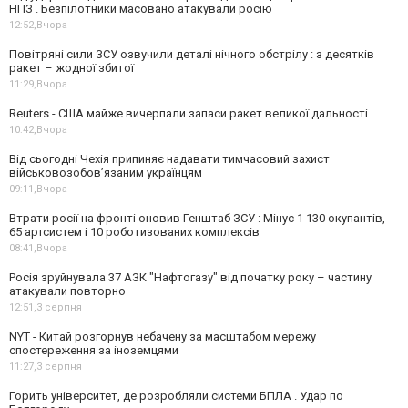
НПЗ . Безпілотники масовано атакували росію
12:52,
Вчора
Повітряні сили ЗСУ озвучили деталі нічного обстрілу : з десятків
ракет – жодної збитої
11:29,
Вчора
Reuters - США майже вичерпали запаси ракет великої дальності
10:42,
Вчора
Від сьогодні Чехія припиняє надавати тимчасовий захист
військовозобов’язаним українцям
09:11,
Вчора
Втрати росії на фронті оновив Генштаб ЗСУ : Мінус 1 130 окупантів,
65 артсистем і 10 роботизованих комплексів
08:41,
Вчора
Росія зруйнувала 37 АЗК "Нафтогазу" від початку року – частину
атакували повторно
12:51,
3 серпня
NYT - Китай розгорнув небачену за масштабом мережу
спостереження за іноземцями
11:27,
3 серпня
Горить університет, де розробляли системи БПЛА . Удар по