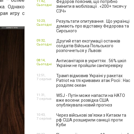
ры – более
11:42,
Федоров пояснив, що потрібно
Сьогодні
ка. Однако
змінити в мобілізації . «200+ тисяч у
СЗЧ»
рая игру с
10:23,
Результати опитування . Що українці
Сьогодні
думають про відставку Федорова та
Сирського
09:32,
Другий етап ексгумації останків
Сьогодні
солдатів Війська Польського
розпочнеться у Львові
08:14,
Антисанітарія в укриттях . 56% шкіл
Сьогодні
України не пройшли санперевірку
12:51,
Трамп відмовив Україні у ракетах
7 серпня
Patriot на тлі кривавих атак Росії : Нас
розділяє океан
11:31,
WSJ - Путін може напасти на НАТО
7 серпня
вже восени: розвідка США
опублікувала новий прогноз
10:43,
Через військові зв'язки з Китаєм та
7 серпня
рф США розширили санкції проти
Куби