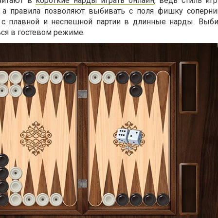
читают в
короткие нарды играть онлайн
, ведь стиль иг
 а правила позволяют выбивать с поля фишку соперни
 с плавной и неспешной партии в длинные нарды. Выби
ся в гостевом режиме.