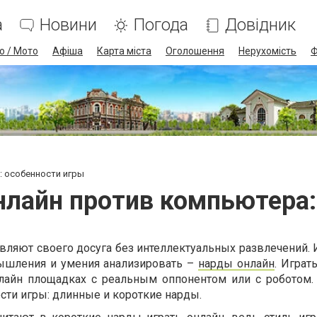
а
Новини
Погода
Довідник
о / Мото
Афіша
Карта міста
Оголошення
Нерухомість
Ф
 особенности игры
лайн против компьютера:
вляют своего досуга без интеллектуальных развлечений.
мышления и умения анализировать –
нарды онлайн
. Играт
лайн площадках с реальным оппонентом или с роботом
сти игры: длинные и короткие нарды.