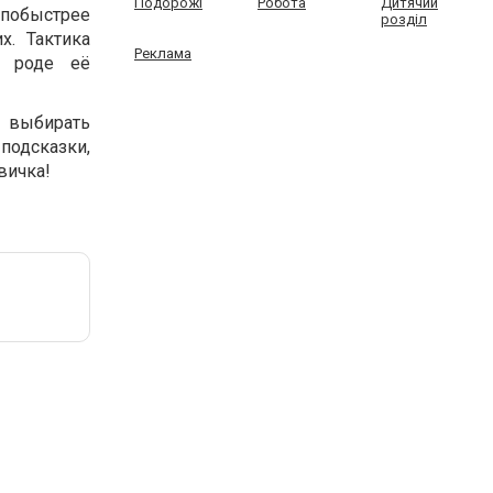
Подорожі
Робота
Дитячий
 побыстрее
розділ
х. Тактика
Реклама
м роде её
а выбирать
одсказки,
вичка!