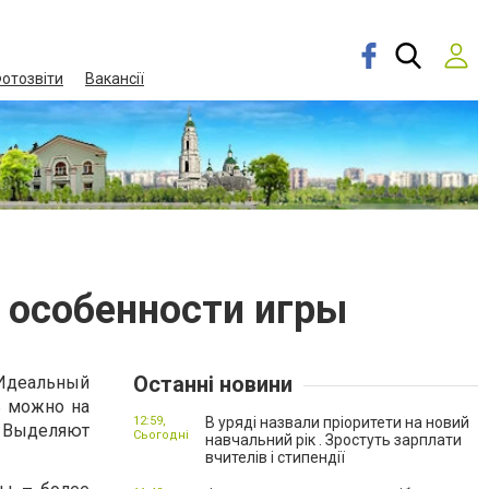
отозвіти
Вакансії
 особенности игры
Останні новини
 Идеальный
ь можно на
12:59,
В уряді назвали пріоритети на новий
. Выделяют
Сьогодні
навчальний рік . Зростуть зарплати
вчителів і стипендії