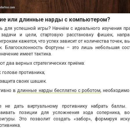
кие или длинные нарды с компьютером?
ь для успешной игры? Начнём с идеального изучения пра
 задачи и цели, стартовую расстановку фишек, напра
грокам кажется, что успех зависит от количества точек, 
так. Благосклонность Фортуны – это лишь небольшая со
начение имеет тактика.
 два верных стратегических приёма:
 голове противника;
 защита своих шашек.
тивно в
длинные нарды бесплатно с роботом
, необходимо
 не дать виртуальному противнику набрать баллы. 
раивать позиции для усложнения хода соперника, в
фигуры. Это позволит создать «забор», формируя иск
отивника.