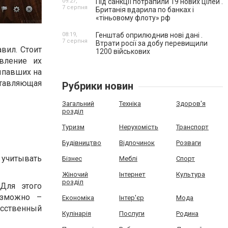
09:27,
Під санкції потрапили 19 нових цілей .
7 серпня
Британія вдарила по банках і
«тіньовому флоту» рф
08:19,
Генштаб оприлюднив нові дані .
7 серпня
Втрати росії за добу перевищили
вил. Стоит
1200 військових
вление их
выпавших на
ставляющая
Рубрики новин
Загальний
Техніка
Здоров'я
розділ
Туризм
Нерухомість
Транспорт
Будівництво
Відпочинок
Розваги
 учитывать
Бізнес
Меблі
Спорт
Жіночий
Інтернет
Культура
розділ
Для этого
озможно –
Економіка
Інтер'єр
Мода
усственный
Кулінарія
Послуги
Родина