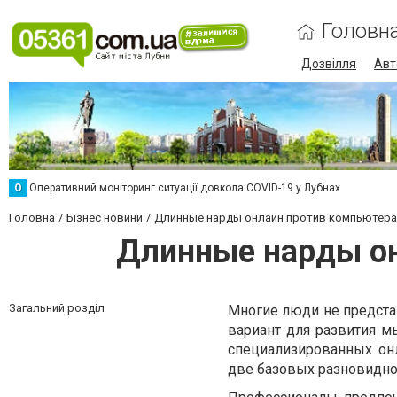
Головн
Дозвілля
Авт
О
Оперативний моніторинг ситуації довкола COVID-19 у Лубнах
Головна
Бізнес новини
Длинные нарды онлайн против компьютера:
Длинные нарды он
Загальний розділ
Многие люди не предста
вариант для развития 
специализированных он
две базовых разновидно