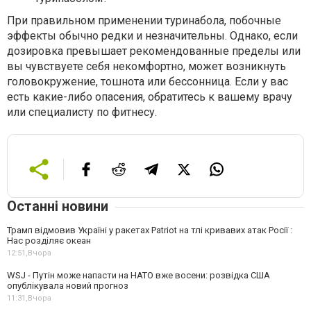
При правильном применении туринабола, побочные
эффекты обычно редки и незначительны. Однако, если
дозировка превышает рекомендованные пределы или
вы чувствуете себя некомфортно, может возникнуть
головокружение, тошнота или бессонница. Если у вас
есть какие-либо опасения, обратитесь к вашему врачу
или специалисту по фитнесу.
Останні новини
Трамп відмовив Україні у ракетах Patriot на тлі кривавих атак Росії :
Нас розділяє океан
12:51,
Вчора
WSJ - Путін може напасти на НАТО вже восени: розвідка США
опублікувала новий прогноз
11:31,
Вчора