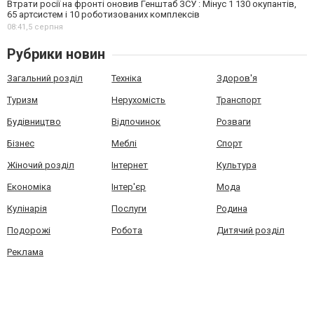
Втрати росії на фронті оновив Генштаб ЗСУ : Мінус 1 130 окупантів,
65 артсистем і 10 роботизованих комплексів
08:41,
5 серпня
Рубрики новин
Загальний розділ
Техніка
Здоров'я
Туризм
Нерухомість
Транспорт
Будівництво
Відпочинок
Розваги
Бізнес
Меблі
Спорт
Жіночий розділ
Інтернет
Культура
Економіка
Інтер'єр
Мода
Кулінарія
Послуги
Родина
Подорожі
Робота
Дитячий розділ
Реклама