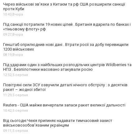
Через військові зв'язки з Китаєм та рф США розширили санкції
проти Куби
10:43,
Вчора
Під санкції потрапили 19 нових цілей . Британія вдарила по банках і
«тіньовому флоту» рф
09:27,
Вчора
Генштаб оприлюднив нові дані . Втрати росії за добу перевищили
1200 військових
08:19,
Вчора
Під ударами один з найбільших розподільчих центрів Wildberries та
НПЗ . Безпілотники масовано атакували росію
12:52,
5 серпня
Повітряні сили ЗСУ озвучили деталі нічного обстрілу : з десятків
ракет – жодної збитої
11:29,
5 серпня
Reuters - США майже вичерпали запаси ракет великої дальності
10:42,
5 серпня
Від сьогодні Чехія припиняє надавати тимчасовий захист
військовозобов’язаним українцям
09:11,
5 серпня