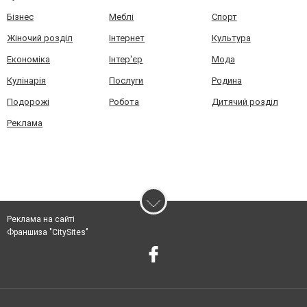
Бізнес
Меблі
Спорт
Жіночий розділ
Інтернет
Культура
Економіка
Інтер'єр
Мода
Кулінарія
Послуги
Родина
Подорожі
Робота
Дитячий розділ
Реклама
Реклама на сайті
Франшиза "CitySites"