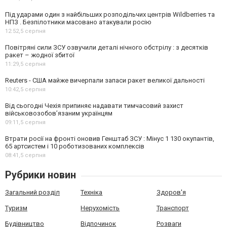
Під ударами один з найбільших розподільчих центрів Wildberries та
НПЗ . Безпілотники масовано атакували росію
12:52,
5 серпня
Повітряні сили ЗСУ озвучили деталі нічного обстрілу : з десятків
ракет – жодної збитої
11:29,
5 серпня
Reuters - США майже вичерпали запаси ракет великої дальності
10:42,
5 серпня
Від сьогодні Чехія припиняє надавати тимчасовий захист
військовозобов’язаним українцям
09:11,
5 серпня
Втрати росії на фронті оновив Генштаб ЗСУ : Мінус 1 130 окупантів,
65 артсистем і 10 роботизованих комплексів
08:41,
5 серпня
Рубрики новин
Загальний розділ
Техніка
Здоров'я
Туризм
Нерухомість
Транспорт
Будівництво
Відпочинок
Розваги