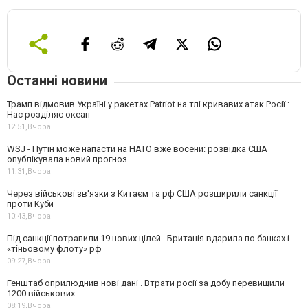
Останні новини
Трамп відмовив Україні у ракетах Patriot на тлі кривавих атак Росії :
Нас розділяє океан
12:51,
Вчора
WSJ - Путін може напасти на НАТО вже восени: розвідка США
опублікувала новий прогноз
11:31,
Вчора
Через військові зв'язки з Китаєм та рф США розширили санкції
проти Куби
10:43,
Вчора
Під санкції потрапили 19 нових цілей . Британія вдарила по банках і
«тіньовому флоту» рф
09:27,
Вчора
Генштаб оприлюднив нові дані . Втрати росії за добу перевищили
1200 військових
08:19,
Вчора