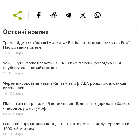
Останні новини
Трамп відмовив Україні у ракетах Patriot на тлі кривавих атак Росії :
Нас розділяє океан
12:51,
Вчора
WSJ - Путін може напасти на НАТО вже восени: розвідка США
опублікувала новий прогноз
11:31,
Вчора
Через військові зв'язки з Китаєм та рф США розширили санкції
проти Куби
10:43,
Вчора
Під санкції потрапили 19 нових цілей . Британія вдарила по банках і
«тіньовому флоту» рф
09:27,
Вчора
Генштаб оприлюднив нові дані . Втрати росії за добу перевищили
1200 військових
08:19,
Вчора