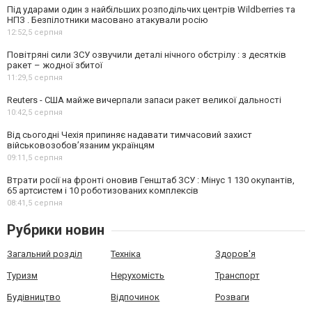
Під ударами один з найбільших розподільчих центрів Wildberries та
НПЗ . Безпілотники масовано атакували росію
12:52,
5 серпня
Повітряні сили ЗСУ озвучили деталі нічного обстрілу : з десятків
ракет – жодної збитої
11:29,
5 серпня
Reuters - США майже вичерпали запаси ракет великої дальності
10:42,
5 серпня
Від сьогодні Чехія припиняє надавати тимчасовий захист
військовозобов’язаним українцям
09:11,
5 серпня
Втрати росії на фронті оновив Генштаб ЗСУ : Мінус 1 130 окупантів,
65 артсистем і 10 роботизованих комплексів
08:41,
5 серпня
Рубрики новин
Загальний розділ
Техніка
Здоров'я
Туризм
Нерухомість
Транспорт
Будівництво
Відпочинок
Розваги