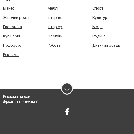
Бізнес
Меблі
Спорт
Жіночий розділ
Інтернет
Культура
Економіка
Інтер'єр
Мода
Кулінарія
Послуги
Родина
Подорожі
Робота
Дитячий розділ
Реклама
Реклама на сайті
Франшиза "CitySites"