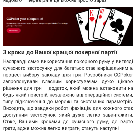
надовго – перевірите це можна просто зараз.
3 кроки до Вашої кращої покерної партії
Насправді саме використання покерного руму у вигляді
сучасного застосунку для багатьох стає вирішальним в
процесі вибору закладу для гри. Розробники GGPoker
запропонували власним користувачам дуже цікаве
рішення для гри – додаток, який можна встановити на
будь-який пристрій, незалежно від операційної системи,
типу підключення до мережі та системних параметрів.
Виходить, що завдяки роботі фахівців для кожного стає
доступним застосунок, який дуже легко завантажити.
Отже, Вашими кроками до сучасного руму, де варто
грати, адже можна легко виграти, стануть наступні: