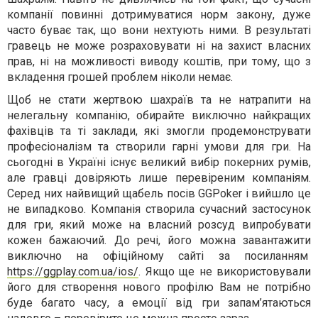
компанії повинні дотримуватися норм закону, дуже
часто буває так, що вони нехтують ними. В результаті
гравець не може розраховувати ні на захист власних
прав, ні на можливості виводу коштів, при тому, що з
вкладення грошей проблем ніколи немає.
Щоб не стати жертвою шахраїв та не натрапити на
нелегальну компанію, обирайте виключно найкращих
фахівців та ті заклади, які змогли продемонструвати
професіоналізм та створили гарні умови для гри. На
сьогодні в Україні існує великий вибір покерних румів,
але гравці довіряють лише перевіреним компаніям.
Серед них найвищий щабель посів GGPoker і вийшло це
не випадково. Компанія створила сучасний застосунок
для гри, який може на власний розсуд випробувати
кожен бажаючий. До речі, його можна завантажити
виключно на офіційному сайті за посиланням
https://ggplay.com.ua/ios/
. Якщо ще не використовували
його для створення нового профілю Вам не потрібно
буде багато часу, а емоції від гри запам’ятаються