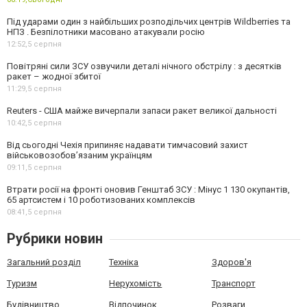
Під ударами один з найбільших розподільчих центрів Wildberries та
НПЗ . Безпілотники масовано атакували росію
12:52,
5 серпня
Повітряні сили ЗСУ озвучили деталі нічного обстрілу : з десятків
ракет – жодної збитої
11:29,
5 серпня
Reuters - США майже вичерпали запаси ракет великої дальності
10:42,
5 серпня
Від сьогодні Чехія припиняє надавати тимчасовий захист
військовозобов’язаним українцям
09:11,
5 серпня
Втрати росії на фронті оновив Генштаб ЗСУ : Мінус 1 130 окупантів,
65 артсистем і 10 роботизованих комплексів
08:41,
5 серпня
Рубрики новин
Загальний розділ
Техніка
Здоров'я
Туризм
Нерухомість
Транспорт
Будівництво
Відпочинок
Розваги