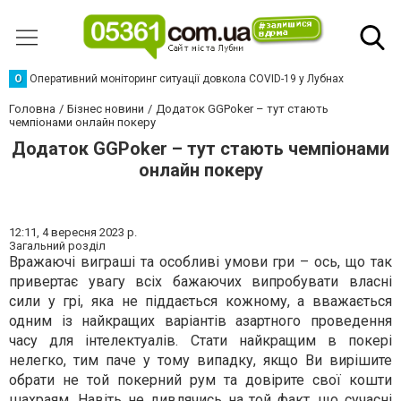
О
Оперативний моніторинг ситуації довкола COVID-19 у Лубнах
Головна
Бізнес новини
Додаток GGPoker – тут стають
чемпіонами онлайн покеру
Додаток GGPoker – тут стають чемпіонами
онлайн покеру
12:11,
4 вересня 2023 р.
Загальний розділ
Вражаючі виграші та особливі умови гри – ось, що так
привертає увагу всіх бажаючих випробувати власні
сили у грі, яка не піддається кожному, а вважається
одним із найкращих варіантів азартного проведення
часу для інтелектуалів. Стати найкращим в покері
нелегко, тим паче у тому випадку, якщо Ви вирішите
обрати не той покерний рум та довірите свої кошти
шахраям. Навіть не дивлячись на той факт, що сучасні