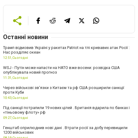
Останні новини
Трамп відмовив Україні у ракетах Patriot на тлі кривавих атак Росії :
Нас розділяє океан
12:51,
Сьогодні
WSJ - Путін може напасти на НАТО вже восени: розвідка США
опублікувала новий прогноз
11:31,
Сьогодні
Через військові зв'язки з Китаєм та рф США розширили санкції
проти Куби
10:43,
Сьогодні
Під санкції потрапили 19 нових цілей . Британія вдарила по банках і
«тіньовому флоту» рф
09:27,
Сьогодні
Генштаб оприлюднив нові дані . Втрати росії за добу перевищили
1200 військових
08:19,
Сьогодні