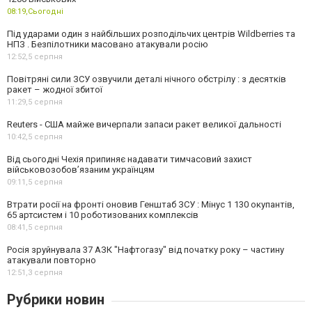
08:19,
Сьогодні
Під ударами один з найбільших розподільчих центрів Wildberries та
НПЗ . Безпілотники масовано атакували росію
12:52,
5 серпня
Повітряні сили ЗСУ озвучили деталі нічного обстрілу : з десятків
ракет – жодної збитої
11:29,
5 серпня
Reuters - США майже вичерпали запаси ракет великої дальності
10:42,
5 серпня
Від сьогодні Чехія припиняє надавати тимчасовий захист
військовозобов’язаним українцям
09:11,
5 серпня
Втрати росії на фронті оновив Генштаб ЗСУ : Мінус 1 130 окупантів,
65 артсистем і 10 роботизованих комплексів
08:41,
5 серпня
Росія зруйнувала 37 АЗК "Нафтогазу" від початку року – частину
атакували повторно
12:51,
3 серпня
Рубрики новин