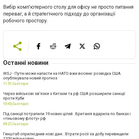
Вибір комп'ютерного столу для офісу не просто питання
переваг, а й стратегічного підходу до організації
робочого простору.
Останні новини
WSJ - Путін може напасти на НАТО вже восени: розвідка США
опублікувала новий прогноз
11:31,
Сьогодні
Через військові зв'язки з Китаєм та рф США розширили санкції
проти Куби
10:43,
Сьогодні
Під санкції потрапили 19 нових цілей . Британія вдарила по банках і
«тіньовому флоту» рф
09:27,
Сьогодні
Генштаб оприлюднив нові дані . Втрати росії за добу перевищили
1200 військових