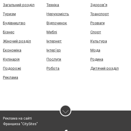
Загальний розділ
Техніка
Здоров'я
Туризм
Нерухомість
Транспорт
Будівництво
Відпочинок
Розваги
Бізнес
Меблі
Спорт
Жіночий розділ
Інтернет
Культура
Економіка
Інтер'єр
Мода
Кулінарія
Послуги
Родина
Подорожі
Робота
Дитячий розділ
Реклама
Реклама на сайті
Франшиза "CitySites"