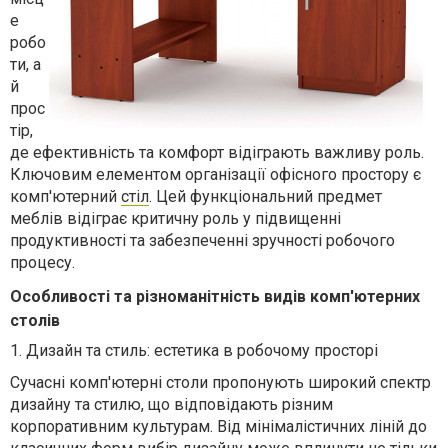
е
робо
ти, а
й
прос
тір,
де ефективність та комфорт відіграють важливу роль.
Ключовим елементом організації офісного простору є
комп'ютерний
стіл
. Цей функціональний предмет
меблів відіграє критичну роль у підвищенні
продуктивності та забезпеченні зручності робочого
процесу.
Особливості та різноманітність видів комп'ютерних
столів
1.
Дизайн та стиль: естетика в робочому просторі
Сучасні комп'ютерні столи пропонують широкий спектр
дизайну та стилю, що відповідають різним
корпоративним культурам. Від мінімалістичних ліній до