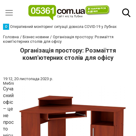
О
Оперативний моніторинг ситуації довкола COVID-19 у Лубнах
Головна
Бізнес новини
Організація простору: Розмаїття
комп'ютерних столів для офісу
Організація простору: Розмаїття
комп'ютерних столів для офісу
19:12,
20 листопада 2023 р.
Меблі
Суча
сний
офіс
– це
не
прос
то
місц