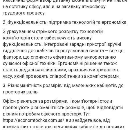
класичних форм вибір дизайну може вплинути не тільки
на естетику офісу, але й на загальну атмосферу
трудового процесу.
2.
Функціональність: підтримка технологій та ергономіка
З урахуванням стрімкого розвитку технологій
комп'ютерні столи забезпечують високу
функціональність. Інтегровані зарядні пристрої, зручні
відділення для кабелів та регульована висота – все це
фактори, що сприяють ефективному використанню
сучасної офісної техніки. Ергономічні рішення також
стають дедалі важливішими, враховуючи тривалість
часу, який проводять співробітники за комп'ютерами.
3.
Різноманітність розмірів: від маленьких кабінетів до
просторих залів
Офіси різняться за розмірами, і комп'ютерні столи
пропонують різноманітність розмірів, щоб відповідати
різним потребам офісного простору. Тут
https://economtochka.com.ua/
ви знайдете все, від
компактних столів для невеликих кабінетів до великих