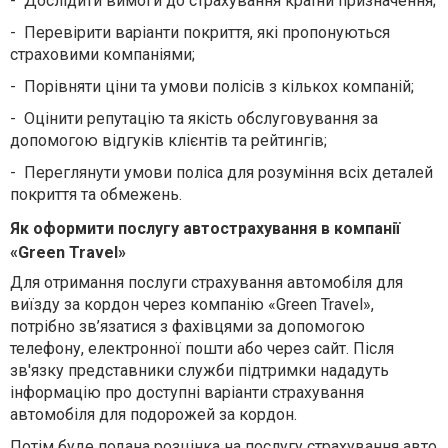
-
Дослідити вимоги до страхування країни призначення;
-
Перевірити варіанти покриття, які пропонуються
страховими компаніями;
-
Порівняти ціни та умови полісів з кількох компаній;
-
Оцінити репутацію та якість обслуговування за
допомогою відгуків клієнтів та рейтингів;
-
Переглянути умови поліса для розуміння всіх деталей
покриття та обмежень.
Як оформити послугу автострахування в компанії
«Green Travel»
Для отримання послуги страхування автомобіля для
виїзду за кордон через компанію «Green Travel»
,
потрібно зв’язатися з
фахівцями
за допомогою
телефону, електронної пошти або через сайт. Після
зв'язку представники служби підтримки нададуть
інформацію про доступні варіанти страхування
автомобіля для подорожей за кордон
.
П
отім буде
подана
розцінка на послугу страхування авто