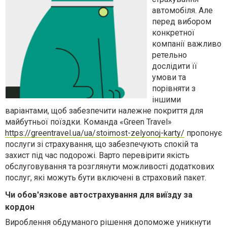
автомобіля. Але
перед вибором
конкретної
компанії важливо
ретельно
дослідити
її
умови та
порівняти з
іншими
варіантами, щоб забезпечити належне покриття для
майбутньої
поїздки.
Команда «
Green
Travel
»
https
://
greentravel
.
ua
/
ua
/
stoimost
-
zelyonoj
-
karty
/
пропонує
послуги зі страхування, що забезпечують спокій та
захист під час подорожі. Варто перевірити якість
обслуговування та розглянути можливості додаткових
послуг, які можуть бути включені в страховий пакет.
Чи обов'язкове автострахування для виїзду за
кордон
Вироблення обдуманого рішення допоможе уникнути