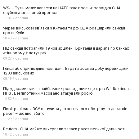
WSJ - Путін може напасти на НАТО вже восени: розвідка США
опублікувала новий прогноз
11:31,
7 серпня
Через військові зв'язки з Китаєм та рф США розширили санкції
проти Куби
10:43,
7 серпня
Під санкції потрапили 19 нових цілей . Британія вдарила по банках і
«тіньовому флоту» рф
09:27,
7 серпня
Генштаб оприлюднив нові дані . Втрати росії за добу перевищили
1200 військових
08:19,
7 серпня
Під ударами один з найбільших розподільчих центрів Wildberries та
НПЗ . Безпілотники масовано атакували росію
12:52,
5 серпня
Повітряні сили ЗСУ озвучили деталі нічного обстрілу : з десятків
ракет – жодної збитої
11:29,
5 серпня
Reuters - США майже вичерпали запаси ракет великої дальності
10:42,
5 серпня