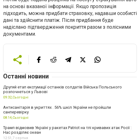
на основі вказаної інформації. Якщо пропозиція
підходить, можна придбати страховку, надавши особисті
дані та здійснити платіж. Після придбання буде
надіслано підтвердження покриття разом з полісними
документами.
Останні новини
Другий етап ексгумації останків солдатів Війська Польського
розпочнеться у Львові
09:32,
Сьогодні
Антисанітарія в укриттях . 56% шкіл України не пройшли
санперевірку
08:14,
Сьогодні
Трамп відмовив Україні у ракетах Patriot на тлі кривавих атак Росії :
Нас розділяє океан
12:51,
7 серпня