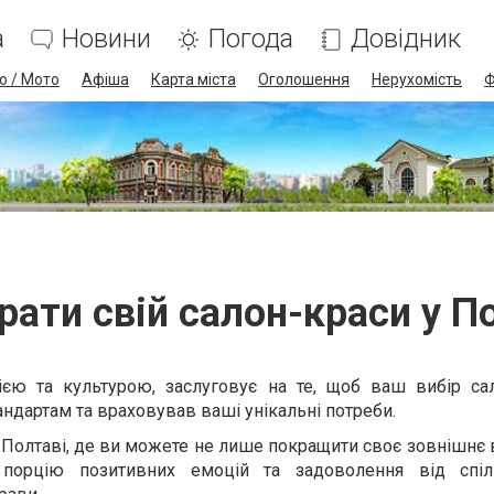
а
Новини
Погода
Довідник
о / Мото
Афіша
Карта міста
Оголошення
Нерухомість
Ф
рати свій салон-краси у П
рією та культурою, заслуговує на те, щоб ваш вибір са
ндартам та враховував ваші унікальні потреби.
 Полтаві, де ви можете не лише покращити своє зовнішнє 
 порцію позитивних емоцій та задоволення від спіл