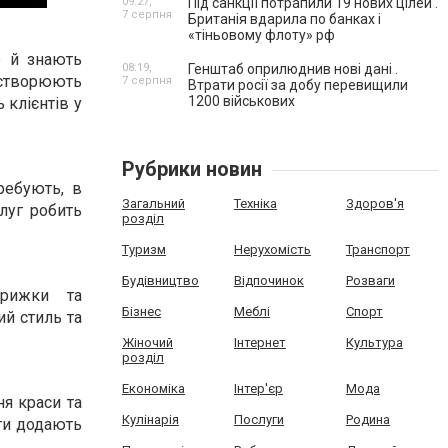
09:27,
Під санкції потрапили 19 нових цілей .
7 серпня
Британія вдарила по банках і
«тіньовому флоту» рф
е й знають
08:19,
Генштаб оприлюднив нові дані .
 створюють
7 серпня
Втрати росії за добу перевищили
1200 військових
 клієнтів у
Рубрики новин
ребують, в
Загальний
Техніка
Здоров'я
слуг робить
розділ
Туризм
Нерухомість
Транспорт
Будівництво
Відпочинок
Розваги
трижки та
Бізнес
Меблі
Спорт
ий стиль та
Жіночий
Інтернет
Культура
розділ
Економіка
Інтер'єр
Мода
я краси та
Кулінарія
Послуги
Родина
уги додають