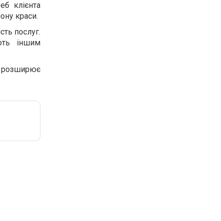
еб клієнта
ону краси.
сть послуг.
ють іншим
о розширює