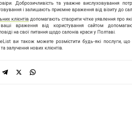
овіри. Доброзичливість та уважне вислуховування потр
говування і залишають приємне враження від візиту до сал
ьних клієнтів
допомагають створити чітке уявлення про які
 ваші враження від користування сайтом допомага
овіді на свої питання щодо салонів краси у Полтаві.
teList ви також можете розмістити будь-які послуги, щ
а залучення нових клієнтів.