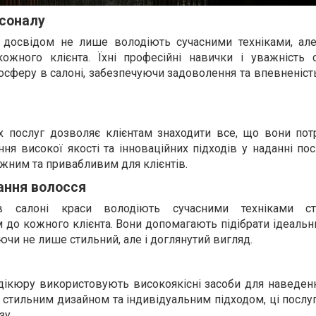
рсоналу
з досвідом не лише володіють сучасними техніками, ал
кожного клієнта. Їхні професійні навички і уважність
осферу в салоні, забезпечуючи задоволення та впевненість
 послуг дозволяє клієнтам знаходити все, що вони пот
ння високої якості та інноваційних підходів у наданні по
жним та привабливим для клієнтів.
ання волосся
 в салоні краси володіють сучасними техніками с
 до кожного клієнта. Вони допомагають підібрати ідеальн
ючи не лише стильний, але і доглянутий вигляд.
р
дікюру використовують високоякісні засоби для наведенн
 Зі стильним дизайном та індивідуальним підходом, ці посл
зу.