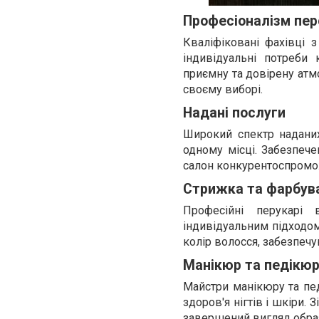
Професіоналізм пе
Кваліфіковані фахівці 
індивідуальні потреби 
приємну та довірену атм
своєму виборі.
Надані послуги
Широкий спектр наданих
одному місці. Забезпече
салон конкурентоспромо
Стрижка та фарбув
Професійні перукарі
індивідуальним підходом
колір волосся, забезпечу
Манікюр та педікю
Майстри манікюру та пе
здоров'я нігтів і шкіри.
завершений вигляд обра