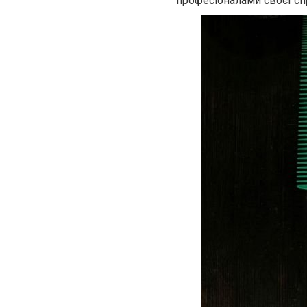
професіоналами своєї сп