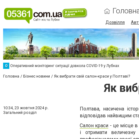
Головн
Дозвілля
Авт
О
Оперативний моніторинг ситуації довкола COVID-19 у Лубнах
Головна
Бізнес новини
Як вибрати свій салон-краси у Полтаві?
Як виб
10:34,
23 жовтня 2024 р.
Полтава, насичена істо
Загальний розділ
відповідав найвищим ста
Салон краси
- це місце в
і отримати величезну