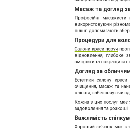
Масаж та догляд за
Професійні масажисти 
використовуючи різномані
пілінг, допомагають збер
Процедури для вол
Салони краси поруч
проп
відновлення, глибоке з
зміцнити та покращити ст
Догляд за обличчя
Естетики салону краси
очищення, масаж та нан
клієнта, забезпечуючи зд
Кожна з цих послуг має 
задоволення та розкоші.
Важливість спілкув
Хороший зв’язок між клі