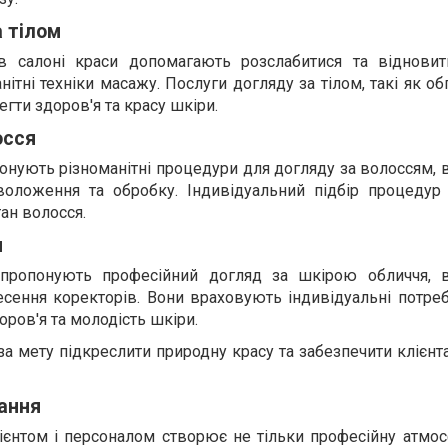
 тілом
в салоні краси допомагають розслабитися та відновит
тні техніки масажу. Послуги догляду за тілом, такі як об
егти здоров'я та красу шкіри.
осся
онують різноманітні процедури для догляду за волоссям,
воложення та обробку. Індивідуальний підбір процедур
ан волосся.
м
 пропонують професійний догляд за шкірою обличчя,
есення коректорів. Вони враховують індивідуальні потре
оров'я та молодість шкіри.
за мету підкреслити природну красу та забезпечити клієнт
ання
єнтом і персоналом створює не тільки професійну атмосф