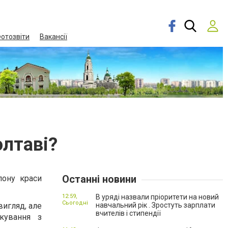
отозвіти
Вакансії
олтаві?
Останні новини
лону краси
12:59,
В уряді назвали пріоритети на новий
Сьогодні
вигляд, але
навчальний рік . Зростуть зарплати
вчителів і стипендії
кування з