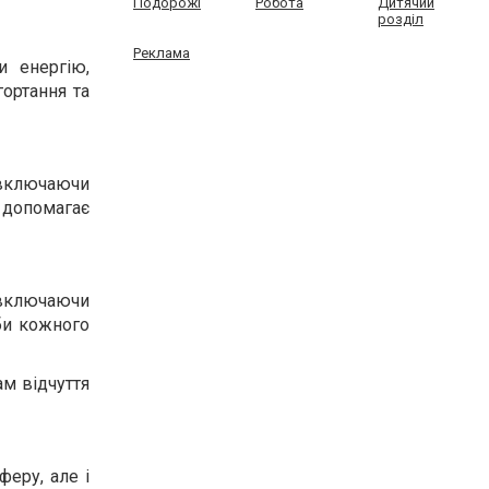
Подорожі
Робота
Дитячий
розділ
Реклама
и енергію,
гортання та
 включаючи
 допомагає
 включаючи
би кожного
ам відчуття
еру, але і