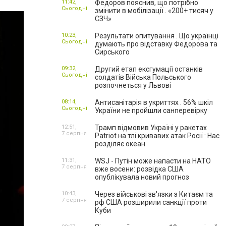
11:42,
Федоров пояснив, що потрібно
Сьогодні
змінити в мобілізації . «200+ тисяч у
СЗЧ»
10:23,
Результати опитування . Що українці
Сьогодні
думають про відставку Федорова та
Сирського
09:32,
Другий етап ексгумації останків
Сьогодні
солдатів Війська Польського
розпочнеться у Львові
08:14,
Антисанітарія в укриттях . 56% шкіл
Сьогодні
України не пройшли санперевірку
12:51,
Трамп відмовив Україні у ракетах
7 серпня
Patriot на тлі кривавих атак Росії : Нас
розділяє океан
11:31,
WSJ - Путін може напасти на НАТО
7 серпня
вже восени: розвідка США
опублікувала новий прогноз
10:43,
Через військові зв'язки з Китаєм та
7 серпня
рф США розширили санкції проти
Куби