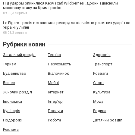
Під ударом опинилися Керч і хаб Wildberries . Дрони здійснили
масовану атаку на Крим і росію
09:35,
3 серпня
Le Figaro - росія встановила рекорд за кількістю ракетних ударів по
Україні у липні
08:08,
3 серпня
Рубрики новин
Загальний розділ
Техніка
Здоров'я
Туризм
Нерухомість
Транспорт
Будівництво
Відпочинок
Розваги
Бізнес
Меблі
Спорт
Жіночий розділ
Інтернет
Культура
Економіка
Інтер'єр
Мода
Кулінарія
Послуги
Родина
Подорожі
Робота
Дитячий розділ
Реклама