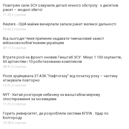
Повітряні сили ЗСУ озвучили деталі нічного обстрілу : з десятків
ракет – жодної збитої
11:29,
5 серпня
Reuters - США майже вичерпали запаси ракет великої дальності
10:42,
5 серпня
Від сьогодні Чехія припиняє надавати тимчасовий захист
військовозобов’язаним українцям
09:11,
5 серпня
Втрати росії на фронті оновив Генштаб ЗСУ : Мінус 1 130 окупантів,
65 артсистем і 10 роботизованих комплексів
08:41,
5 серпня
Росія зруйнувала 37 АЗК "Нафтогазу" від початку року – частину
атакували повторно
12:51,
3 серпня
NYT - Китай розгорнув небачену за масштабом мережу
спостереження за іноземцями
11:27,
3 серпня
Горить університет, де розробляли системи БПЛА . Удар по
Бєлгороду
10:28,
3 серпня