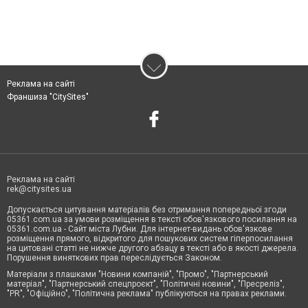
Реклама на сайті
Франшиза "CitySites"
Реклама на сайті
rek@citysites.ua
Допускається цитування матеріалів без отримання попередньої згоди
05361.com.ua за умови розміщення в тексті обов'язкового посилання на
05361.com.ua - Сайт міста Лубни. Для інтернет-видань обов'язкове
розміщення прямого, відкритого для пошукових систем гіперпосилання
на цитовані статті не нижче другого абзацу в тексті або в якості джерела.
Порушення виняткових прав переслідується Законом.
Матеріали з плашками "Новини компаній", "Промо", "Партнерський
матеріал", "Партнерський спецпроєкт", "Політичні новини", "Пресреліз",
"PR", "Офіційно", "Політична реклама" публікуються на правах реклами.