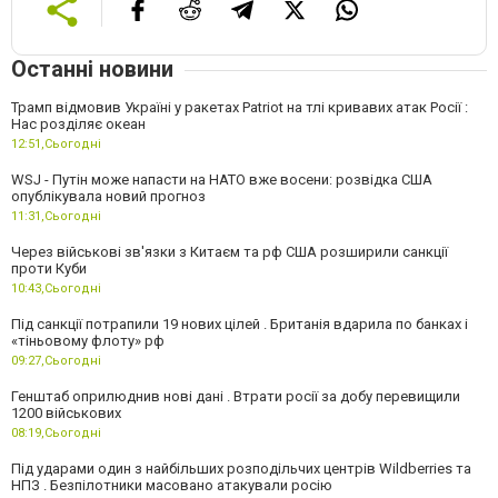
Останні новини
Трамп відмовив Україні у ракетах Patriot на тлі кривавих атак Росії :
Нас розділяє океан
12:51,
Сьогодні
WSJ - Путін може напасти на НАТО вже восени: розвідка США
опублікувала новий прогноз
11:31,
Сьогодні
Через військові зв'язки з Китаєм та рф США розширили санкції
проти Куби
10:43,
Сьогодні
Під санкції потрапили 19 нових цілей . Британія вдарила по банках і
«тіньовому флоту» рф
09:27,
Сьогодні
Генштаб оприлюднив нові дані . Втрати росії за добу перевищили
1200 військових
08:19,
Сьогодні
Під ударами один з найбільших розподільчих центрів Wildberries та
НПЗ . Безпілотники масовано атакували росію