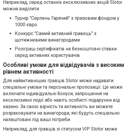
Наприклад, серед останніх ексклюзивних акцій Slotor
можна виділити:
Турнір "Серпень Гарячий" з призовим фондом у
1000 євро
Конкурс "Самий активний гравець" з
щотижневими винагородами
Розіграш сертифікатів на безкоштовні ставки
серед активних користувачів
Особливі умови для відвідувачів з високим
рівнем активності
Для найактивніших гравців Slotor може надавати
спеціальні умови та персональні пропозиції. Це може
включати індивідуальні бонуси, запрошення на
ексклюзивні події або навіть особисті подарунки від
казино. За свою вірність та активність ви можете
розраховувати на винагороди, які будуть спеціально
налаштовані під ваші потреби.
Наприклад, для гравців зі статусом VIP Slotor може