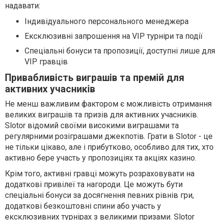
надавати:
Індивідуального персонального менеджера
Ексклюзивні запрошення на VIP турніри та події
Спеціальні бонуси та пропозиції, доступні лише для
VIP гравців
Привабливість виграшів та премій для
активних учасників
Не менш важливим фактором є можливість отримання
великих виграшів та призів для активних учасників.
Slotor відомий своїми високими виграшами та
регулярними розіграшами джекпотів. Грати в Slotor - це
не тільки цікаво, але і прибутково, особливо для тих, хто
активно бере участь у пропозиціях та акціях казино.
Крім того, активні гравці можуть розраховувати на
додаткові привілеї та нагороди. Це можуть бути
спеціальні бонуси за досягнення певних рівнів гри,
додаткові безкоштовні спини або участь у
ексклюзивних турнірах з великими призами. Slotor