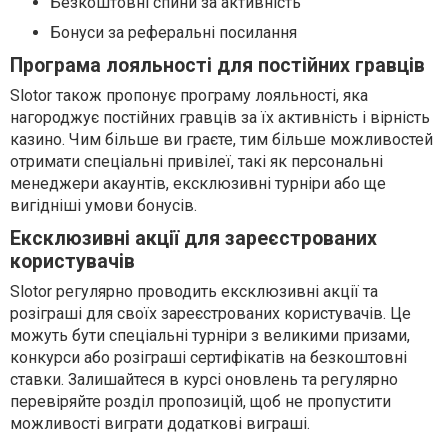
Безкоштовні спини за активність
Бонуси за реферальні посилання
Програма лояльності для постійних гравців
Slotor також пропонує програму лояльності, яка
нагороджує постійних гравців за їх активність і вірність
казино. Чим більше ви граєте, тим більше можливостей
отримати спеціальні привілеї, такі як персональні
менеджери акаунтів, ексклюзивні турніри або ще
вигідніші умови бонусів.
Ексклюзивні акції для зареєстрованих
користувачів
Slotor регулярно проводить ексклюзивні акції та
розіграші для своїх зареєстрованих користувачів. Це
можуть бути спеціальні турніри з великими призами,
конкурси або розіграші сертифікатів на безкоштовні
ставки. Залишайтеся в курсі оновлень та регулярно
перевіряйте розділ пропозицій, щоб не пропустити
можливості виграти додаткові виграші.