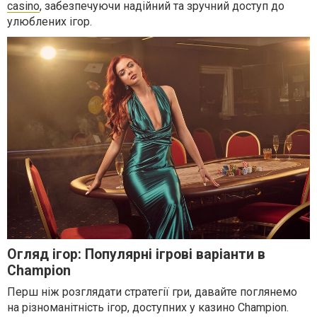
casino
, забезпечуючи надійний та зручний доступ до
улюблених ігор.
Огляд ігор: Популярні ігрові варіанти в
Champion
Перш ніж розглядати стратегії гри, давайте поглянемо
на різноманітність ігор, доступних у казино Champion.