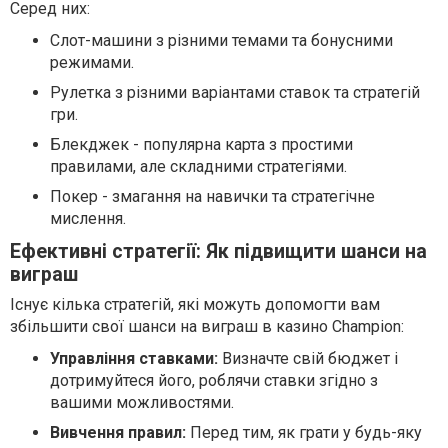
Серед них:
Слот-машини з різними темами та бонусними
режимами.
Рулетка з різними варіантами ставок та стратегій
гри.
Блекджек - популярна карта з простими
правилами, але складними стратегіями.
Покер - змагання на навички та стратегічне
мислення.
Ефективні стратегії: Як підвищити шанси на
виграш
Існує кілька стратегій, які можуть допомогти вам
збільшити свої шанси на виграш в казино Champion:
Управління ставками:
Визначте свій бюджет і
дотримуйтеся його, роблячи ставки згідно з
вашими можливостями.
Вивчення правил:
Перед тим, як грати у будь-яку