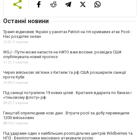
Останні новини
Трамп відмовив Україні у ракетах Patriot на тлі кривавих атак Росії :
Нас розділяє океан
12:51,
7 серпня
WSJ - Путін може напасти на НАТО вже восени: розвідка США
опублікувала новий прогноз
11:31,
7 серпня
Через військові зв'язки з Китаєм та рф США розширили санкції
проти Куби
10:43,
7 серпня
Під санкції потрапили 19 нових цілей . Британія вдарила по банках і
«тіньовому флоту» рф
09:27,
7 серпня
Генштаб оприлюднив нові дані . Втрати росії за добу перевищили
1200 військових
08:19,
7 серпня
Під ударами один з найбільших розподільчих центрів Wildberries та
НПЗ . Безпілотники масовано атакували росію