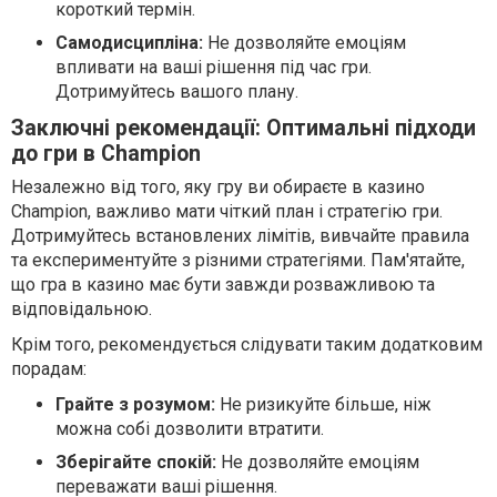
короткий термін.
Самодисципліна:
Не дозволяйте емоціям
впливати на ваші рішення під час гри.
Дотримуйтесь вашого плану.
Заключні рекомендації: Оптимальні підходи
до гри в Champion
Незалежно від того, яку гру ви обираєте в казино
Champion, важливо мати чіткий план і стратегію гри.
Дотримуйтесь встановлених лімітів, вивчайте правила
та експериментуйте з різними стратегіями. Пам'ятайте,
що гра в казино має бути завжди розважливою та
відповідальною.
Крім того, рекомендується слідувати таким додатковим
порадам:
Грайте з розумом:
Не ризикуйте більше, ніж
можна собі дозволити втратити.
Зберігайте спокій:
Не дозволяйте емоціям
переважати ваші рішення.