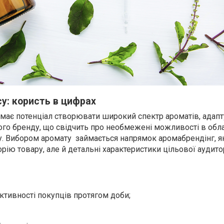
су: користь в цифрах
я має потенціал створювати широкий спектр ароматів, адапт
го бренду, що свідчить про необмежені можливості в обла
. Вибором аромату займається напрямок аромабрендінг, я
орію товару, але й детальні характеристики цільової аудитор
ктивності покупців протягом доби;