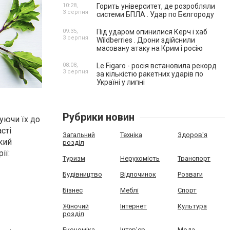
10:28,
Горить університет, де розробляли
3 серпня
системи БПЛА . Удар по Бєлгороду
09:35,
Під ударом опинилися Керч і хаб
3 серпня
Wildberries . Дрони здійснили
масовану атаку на Крим і росію
08:08,
Le Figaro - росія встановила рекорд
3 серпня
за кількістю ракетних ударів по
Україні у липні
Рубрики новин
уючи їх до
сті
Загальний
Техніка
Здоров'я
кий
розділ
ії:
Туризм
Нерухомість
Транспорт
Будівництво
Відпочинок
Розваги
Бізнес
Меблі
Спорт
Жіночий
Інтернет
Культура
розділ
Економіка
Інтер'єр
Мода