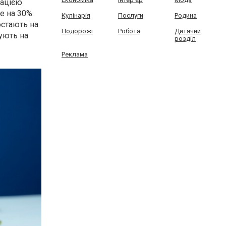
зацією
е на 30%.
Кулінарія
Послуги
Родина
остають на
Подорожі
Робота
Дитячий
ують на
розділ
Реклама