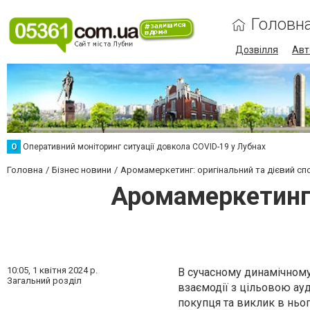
Головн
Дозвілля
Авт
О
Оперативний моніторинг ситуації довкола COVID-19 у Лубнах
Головна
Бізнес новини
Аромамеркетинг: оригінальний та дієвий сп
Аромамеркетинг:
10:05,
1 квітня 2024 р.
В сучасному динамічному 
Загальний розділ
взаємодії з цільовою ауд
покупця та виклик в ньог