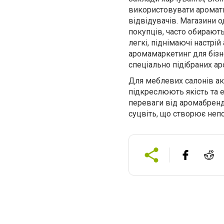
використовувати аромати 
відвідувачів. Магазини о
покупців, часто обирают
легкі, піднімаючі настр
аромамаркетинг для бізн
спеціально підібраних ар
Для меблевих салонів акт
підкреслюють якість та е
переваги від аромабренди
суцвіть, що створює неп