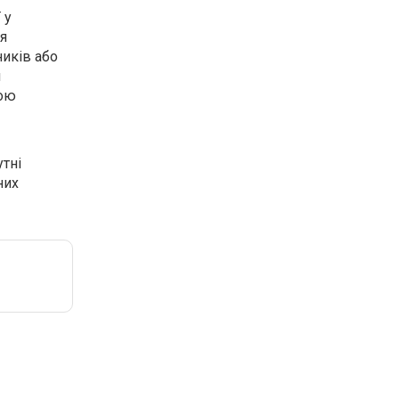
 у
ля
иків або
и
гою
утні
них