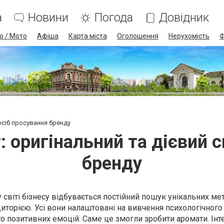
а
Новини
Погода
Довідник
о / Мото
Афіша
Карта міста
Оголошення
Нерухомість
Ф
осіб просування бренду
 оригінальний та дієвий с
бренду
світі бізнесу відбувається постійний пошук унікальних ме
иторією. Усі вони налаштовані на вивчення психологічного
о позитивних емоцій. Саме це змогли зробити аромати. Інт