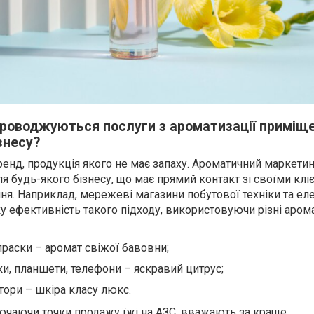
роводжуються послуги з ароматизації приміще
знесу?
ренд, продукція якого не має запаху. Ароматичний маркетин
 будь-якого бізнесу, що має прямий контакт зі своїми клі
ня. Наприклад, мережеві магазини побутової техніки та ел
 ефективність такого підходу, використовуючи різні аром
праски – аромат свіжої бавовни;
ки, планшети, телефони – яскравий цитрус;
тори – шкіра класу люкс.
ючаючи точки продажу їжі на АЗС, вважають за краще