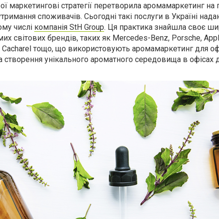
вої маркетингові стратегії перетворила аромамаркетинг на
утримання споживачів. Сьогодні такі послуги в Україні над
тому числі
компанія StH Group
. Ця практика знайшла своє ш
х світових брендів, таких як Mercedes-Benz, Porsche, Apple
on, Cacharel тощо, що використовують аромамаркетинг для 
та створення унікального ароматного середовища в офісах 