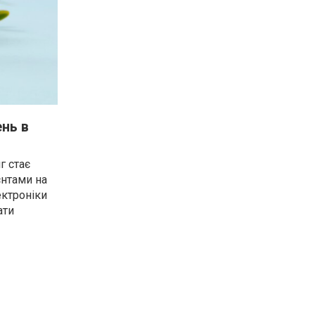
нь в
г стає
єнтами на
ектроніки
ати