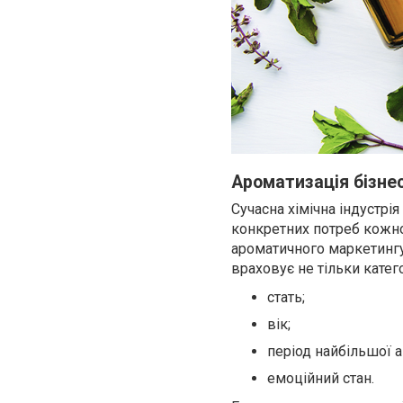
Ароматизація бізне
Сучасна хімічна індустрі
конкретних потреб кожно
ароматичного маркетингу
враховує не тільки катег
стать;
вік;
період найбільшої а
емоційний стан.