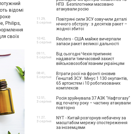
 потужний
НПЗ . Безпілотники масовано
атакували росію
ають відомі
ироке
11:29,
Повітряні сили ЗСУ озвучили деталі
, Philips,
5 серпня
нічного обстрілу : з десятків ракет –
жодної збитої
оформлення
для своїх
10:42,
Reuters - США майже вичерпали
5 серпня
запаси ракет великої дальності
09:11,
Від сьогодні Чехія припиняє
5 серпня
надавати тимчасовий захист
військовозобов’язаним українцям
08:41,
Втрати росії на фронті оновив
5 серпня
Генштаб ЗСУ : Мінус 1 130 окупантів,
65 артсистем і 10 роботизованих
комплексів
12:51,
Росія зруйнувала 37 АЗК "Нафтогазу"
3 серпня
від початку року – частину атакували
повторно
11:27,
NYT - Китай розгорнув небачену за
3 серпня
масштабом мережу спостереження
за іноземцями