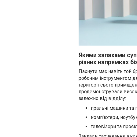
Якими запахами суп
різних напрямках бі
Пахнути має навіть той б
робочим інструментом для
території свого приміщен
продемонстрували високу
залежно від відділу:
пральні машини та 
комп'ютери, ноутбу
телевізори та проєк
Заклади харчування, вкл