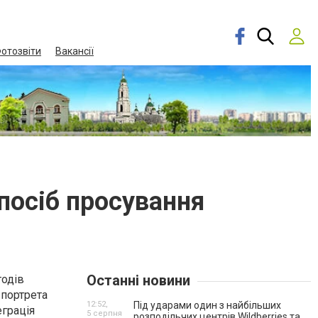
отозвіти
Вакансії
посіб просування
Останні новини
тодів
 портрета
12:52,
Під ударами один з найбільших
еграція
5 серпня
розподільчих центрів Wildberries та