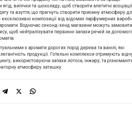
ягід, випічки та шоколаду, щоб створити апетитні асоціації
дягу та взуття, що прагнуть створити приємну атмосферу д
ь ексклюзивні композиції від відомих парфумерних виробн
ій аромати. Водночас секонд-хенд магазини можуть замовит
есу, щоб нейтралізувати первинні запахи речей за допомо
оматів.
уальними є аромати дорогих порід дерева та ванілі, які
легантність продукції. Готельні комплекси отримують відч
нгу, використовуючи запахи лотоса, інжиру, та різноманіт
овторну атмосферу затишку.