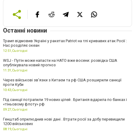
Останні новини
Трамп відмовив Україні у ракетах Patriot на тлі кривавих атак Росії :
Нас розділяє океан
12:51,
Сьогодні
WSJ - Путін може напасти на НАТО вже восени: розвідка США
опублікувала новий прогноз
11:31,
Сьогодні
Через військові зв'язки з Китаєм та рф США розширили санкції
проти Куби
10:43,
Сьогодні
Під санкції потрапили 19 нових цілей . Британія вдарила по банках і
«тіньовому флоту» рф
09:27,
Сьогодні
Генштаб оприлюднив нові дані . Втрати росії за добу перевищили
1200 військових
08:19,
Сьогодні