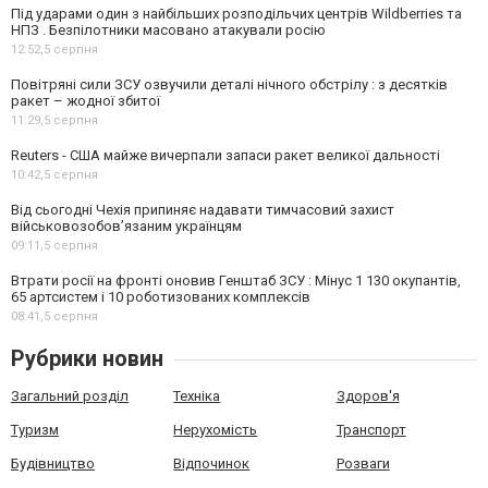
Під ударами один з найбільших розподільчих центрів Wildberries та
НПЗ . Безпілотники масовано атакували росію
12:52,
5 серпня
Повітряні сили ЗСУ озвучили деталі нічного обстрілу : з десятків
ракет – жодної збитої
11:29,
5 серпня
Reuters - США майже вичерпали запаси ракет великої дальності
10:42,
5 серпня
Від сьогодні Чехія припиняє надавати тимчасовий захист
військовозобов’язаним українцям
09:11,
5 серпня
Втрати росії на фронті оновив Генштаб ЗСУ : Мінус 1 130 окупантів,
65 артсистем і 10 роботизованих комплексів
08:41,
5 серпня
Рубрики новин
Загальний розділ
Техніка
Здоров'я
Туризм
Нерухомість
Транспорт
Будівництво
Відпочинок
Розваги