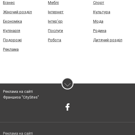
Бізнес
Меблі
Спорт
Жіночий розділ
Інтернет
Культура
Економіка
Інтер'єр
Мода
Кулінарія
Послуги
Родина
Подорожі
Робота
Дитячий розділ
Реклама
Реклама на сайті
Франшиза "CitySites"
Реклама на сайті