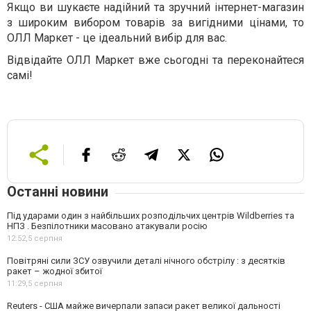
Якщо ви шукаєте надійний та зручний інтернет-магазин
з широким вибором товарів за вигідними цінами, то
ОЛЛ Маркет - це ідеальний вибір для вас.
Відвідайте ОЛЛ Маркет вже сьогодні та переконайтеся
самі!
Останні новини
Під ударами один з найбільших розподільчих центрів Wildberries та
НПЗ . Безпілотники масовано атакували росію
12:52,
5 серпня
Повітряні сили ЗСУ озвучили деталі нічного обстрілу : з десятків
ракет – жодної збитої
11:29,
5 серпня
Reuters - США майже вичерпали запаси ракет великої дальності