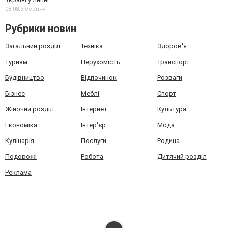
08:08,
3 серпня
Рубрики новин
Загальний розділ
Техніка
Здоров'я
Туризм
Нерухомість
Транспорт
Будівництво
Відпочинок
Розваги
Бізнес
Меблі
Спорт
Жіночий розділ
Інтернет
Культура
Економіка
Інтер'єр
Мода
Кулінарія
Послуги
Родина
Подорожі
Робота
Дитячий розділ
Реклама