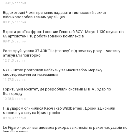
10:42,
5 серпня
Від сьогодні Чехія припиняє надавати тимчасовий захист
військовозобов’язаним українцям
09:11,
5 серпня
Втрати росії на фронті оновив Генштаб ЗСУ : Мінус 1 130 окупантів,
65 артсистем і 10 роботизованих комплексів
08:41,
5 серпня
Росія зруйнувала 37 АЗК "Нафтогазу" від початку року – частину
атакували повторно
12:51,
3 серпня
NYT - Китай розгорнув небачену за масштабом мережу
спостереження за іноземцями
11:27,
3 серпня
Горить університет, де розробляли системи БПЛА . Удар по
Бєлгороду
10:28,
3 серпня
Під ударом опинилися Керч і хаб Wildberries . Дрони здійснили
масовану атаку на Крим і росію
09:35,
3 серпня
Le Figaro - росія встановила рекорд за кількістю ракетних ударів по
Україні у липні