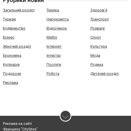
Рубрики новин
Загальний розділ
Техніка
Здоров'я
Туризм
Нерухомість
Транспорт
Будівництво
Відпочинок
Розваги
Бізнес
Меблі
Спорт
Жіночий розділ
Інтернет
Культура
Економіка
Інтер'єр
Мода
Кулінарія
Послуги
Родина
Подорожі
Робота
Дитячий розділ
Реклама
Реклама на сайті
Франшиза "CitySites"