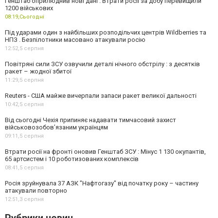
Генштаб оприлюднив нові дані . Втрати росії за добу перевищили
1200 військових
08:19,
Сьогодні
Під ударами один з найбільших розподільчих центрів Wildberries та
НПЗ . Безпілотники масовано атакували росію
12:52,
5 серпня
Повітряні сили ЗСУ озвучили деталі нічного обстрілу : з десятків
ракет – жодної збитої
11:29,
5 серпня
Reuters - США майже вичерпали запаси ракет великої дальності
10:42,
5 серпня
Від сьогодні Чехія припиняє надавати тимчасовий захист
військовозобов’язаним українцям
09:11,
5 серпня
Втрати росії на фронті оновив Генштаб ЗСУ : Мінус 1 130 окупантів,
65 артсистем і 10 роботизованих комплексів
08:41,
5 серпня
Росія зруйнувала 37 АЗК "Нафтогазу" від початку року – частину
атакували повторно
12:51,
3 серпня