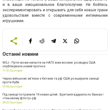
и в ваше эмоциональное благополучие. Не бойтесь
экспериментировать и открывать для себя новые грани
удовольствия вместе с современными интимными
игрушками.
Останні новини
WSJ - Путін може напасти на НАТО вже восени: розвідка США
опублікувала новий прогноз
11:31,
Сьогодні
Через військові зв'язки з Китаєм та рф США розширили санкції
проти Куби
10:43,
Сьогодні
Під санкції потрапили 19 нових цілей . Британія вдарила по банках і
«тіньовому флоту» рф
09:27,
Сьогодні