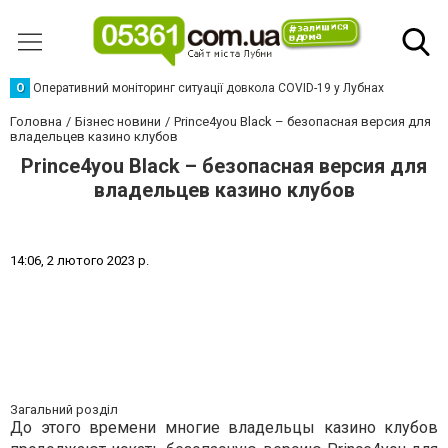
О
Оперативний моніторинг ситуації довкола COVID-19 у Лубнах
Головна
Бізнес новини
Prince4you Black – безопасная версия для
владельцев казино клубов
Prince4you Black – безопасная версия для
владельцев казино клубов
1
4
:
0
6
,
2
л
ю
т
о
г
о
2
0
2
3
р
.
Загальний розділ
До этого времени многие владельцы казино клубов