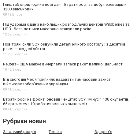
Генштаб оприлюднив нові дані . Втрати росії за добу перевищили
1200 військових
08:19,
Вчора
Під ударами один з найбільших розподільчих центрів Wildberries та
НПЗ . Безпілотники масовано атакували росію
12:52,
5 серпня
Повітряні сили ЗСУ озвучили деталі нічного обстрілу : з десятків
ракет – жодної збитої
11:29,
5 серпня
Reuters - США майже вичерпали запаси ракет великої дальності
10:42,
5 серпня
Від сьогодні Чехія припиняє надавати тимчасовий захист
військовозобов’язаним українцям
09:11,
5 серпня
Втрати росії на фронті оновив Генштаб ЗСУ : Мінус 1 130 окупантів,
65 артсистем і 10 роботизованих комплексів
08:41,
5 серпня
Рубрики новин
Загальний розділ
Техніка
Здоров'я