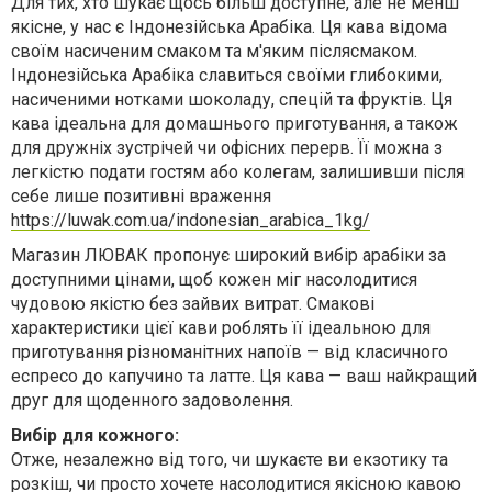
Для тих, хто шукає щось більш доступне, але не менш
якісне, у нас є Індонезійська Арабіка. Ця кава відома
своїм насиченим смаком та м'яким післясмаком.
Індонезійська Арабіка славиться своїми глибокими,
насиченими нотками шоколаду, спецій та фруктів. Ця
кава ідеальна для домашнього приготування, а також
для дружніх зустрічей чи офісних перерв. Її можна з
легкістю подати гостям або колегам, залишивши після
себе лише позитивні враження
https://luwak.com.ua/indonesian_arabica_1kg/
Магазин ЛЮВАК пропонує широкий вибір арабіки за
доступними цінами, щоб кожен міг насолодитися
чудовою якістю без зайвих витрат. Смакові
характеристики цієї кави роблять її ідеальною для
приготування різноманітних напоїв — від класичного
еспресо до капучино та латте. Ця кава — ваш найкращий
друг для щоденного задоволення.
Вибір для кожного:
Отже, незалежно від того, чи шукаєте ви екзотику та
розкіш, чи просто хочете насолодитися якісною кавою