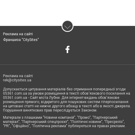
Реклама на сайті
Франшиза "CitySites"
Реклама на сайті
rek@citysites.ua
Допускається цитування матеріалів без отримання попередньої згоди
05361.com.ua за умови розміщення в тексті обов'язкового посилання на
05361.com.ua - Сайт міста Лубни. Для інтернет-видань обов'язкове
розміщення прямого, відкритого для пошукових систем гіперпосилання
на цитовані статті не нижче другого абзацу в тексті або в якості джерела.
Порушення виняткових прав переслідується Законом.
Матеріали з плашками "Новини компаній", "Промо", "Партнерський
матеріал", "Партнерський спецпроєкт", "Політичні новини", "Пресреліз",
"PR", "Офіційно", "Політична реклама" публікуються на правах реклами.