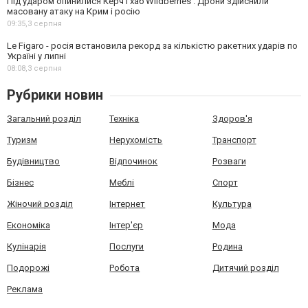
Під ударом опинилися Керч і хаб Wildberries . Дрони здійснили
масовану атаку на Крим і росію
09:35,
3 серпня
Le Figaro - росія встановила рекорд за кількістю ракетних ударів по
Україні у липні
08:08,
3 серпня
Рубрики новин
Загальний розділ
Техніка
Здоров'я
Туризм
Нерухомість
Транспорт
Будівництво
Відпочинок
Розваги
Бізнес
Меблі
Спорт
Жіночий розділ
Інтернет
Культура
Економіка
Інтер'єр
Мода
Кулінарія
Послуги
Родина
Подорожі
Робота
Дитячий розділ
Реклама