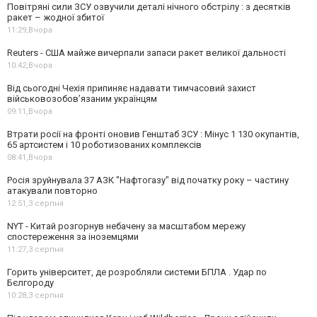
Повітряні сили ЗСУ озвучили деталі нічного обстрілу : з десятків
ракет – жодної збитої
11:29,
Вчора
Reuters - США майже вичерпали запаси ракет великої дальності
10:42,
Вчора
Від сьогодні Чехія припиняє надавати тимчасовий захист
військовозобов’язаним українцям
09:11,
Вчора
Втрати росії на фронті оновив Генштаб ЗСУ : Мінус 1 130 окупантів,
65 артсистем і 10 роботизованих комплексів
08:41,
Вчора
Росія зруйнувала 37 АЗК "Нафтогазу" від початку року – частину
атакували повторно
12:51,
3 серпня
NYT - Китай розгорнув небачену за масштабом мережу
спостереження за іноземцями
11:27,
3 серпня
Горить університет, де розробляли системи БПЛА . Удар по
Бєлгороду
10:28,
3 серпня