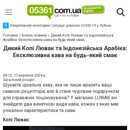
О
Оперативний моніторинг ситуації довкола COVID-19 у Лубнах
Головна
Бізнес новини
Дикий Копі Лювак та Індонезійська
Арабіка: Ексклюзивна кава на будь-який смак
Дикий Копі Лювак та Індонезійська Арабіка:
Ексклюзивна кава на будь-який смак
09:12,
17 вересня 2024 р.
Загальний розділ
Шукаєте ідеальну каву, яка не лише вразить ваші
смакові рецептори, але й стане чудовим подарунком
для справжніх поціновувачів? У магазині LUWAK ви
знайдете два виняткові види кави, кожен з яких має
унікальні характеристики та смак.
Копі Лювак: