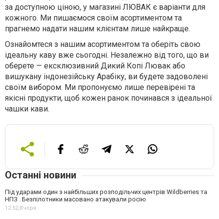
за доступною ціною, у магазині ЛЮВАК є варіанти для
кожного. Ми пишаємося своїм асортиментом та
прагнемо надати нашим клієнтам лише найкраще.
Ознайомтеся з нашим асортиментом та оберіть свою
ідеальну каву вже сьогодні. Незалежно від того, що ви
оберете — ексклюзивний Дикий Копі Лювак або
вишукану індонезійську Арабіку, ви будете задоволені
своїм вибором. Ми пропонуємо лише перевірені та
якісні продукти, щоб кожен ранок починався з ідеальної
чашки кави.
Останні новини
Під ударами один з найбільших розподільчих центрів Wildberries та
НПЗ . Безпілотники масовано атакували росію
12:52,
Вчора