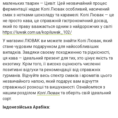
маленьких тварин — Цивіт. Цей незвичайний процес
ферментації надає Копі Лювак особливий, насичений
смак з нотками шоколаду та карамелі. Копі Лювак — це
не просто кава, це справжній гастрономічний досвід,
який по праву вважається одним з найдорожчих у світі
https://luwak.com.ua/kopiluwak_102/
У магазині ЛЮВАК ви можете знайти Копі Лювак, який
стане чудовим подарунком для найособливіших
випадків. Завдяки своєму походженню та рідкісності,
ця кава — ідеальний презент для тих, хто цінує якість та
екзотику. Крім того, її високо оцінюють численні
позитивні відгуки та рекомендації від справжніх
гурманів. Відчуйте весь спектр смаків і ароматів цього
незвичайного напою, який подарує вам відчуття
справжньої розкоші та вишуканості. Ознайомтеся з
нашим розділом
Копі Лювак
та оберіть свій ідеальний
сорт.
Індонезійська Арабіка: