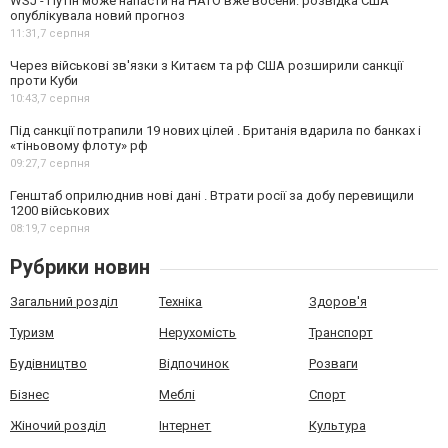
WSJ - Путін може напасти на НАТО вже восени: розвідка США
опублікувала новий прогноз
11:31,
7 серпня
Через військові зв'язки з Китаєм та рф США розширили санкції
проти Куби
10:43,
7 серпня
Під санкції потрапили 19 нових цілей . Британія вдарила по банках і
«тіньовому флоту» рф
09:27,
7 серпня
Генштаб оприлюднив нові дані . Втрати росії за добу перевищили
1200 військових
08:19,
7 серпня
Рубрики новин
Загальний розділ
Техніка
Здоров'я
Туризм
Нерухомість
Транспорт
Будівництво
Відпочинок
Розваги
Бізнес
Меблі
Спорт
Жіночий розділ
Інтернет
Культура