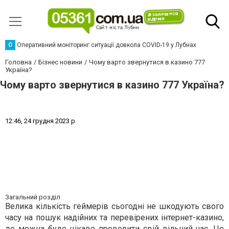
О
Оперативний моніторинг ситуації довкола COVID-19 у Лубнах
Головна
Бізнес новини
Чому варто звернутися в казино 777
Україна?
Чому варто звернутися в казино 777 Україна?
1
2
:
4
6
,
2
4
г
р
у
д
н
я
2
0
2
3
р
.
Загальний розділ
Велика кількість геймерів сьогодні не шкодують свого
часу на пошук надійних та перевірених інтернет-казино,
де можна буде цікаво проводити свій вільний час. Це