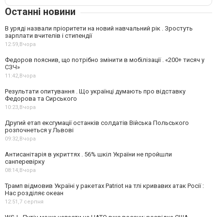
Останні новини
В уряді назвали пріоритети на новий навчальний рік . Зростуть
зарплати вчителів і стипендії
12:59,
Вчора
Федоров пояснив, що потрібно змінити в мобілізації . «200+ тисяч у
СЗЧ»
11:42,
Вчора
Результати опитування . Що українці думають про відставку
Федорова та Сирського
10:23,
Вчора
Другий етап ексгумації останків солдатів Війська Польського
розпочнеться у Львові
09:32,
Вчора
Антисанітарія в укриттях . 56% шкіл України не пройшли
санперевірку
08:14,
Вчора
Трамп відмовив Україні у ракетах Patriot на тлі кривавих атак Росії :
Нас розділяє океан
12:51,
7 серпня