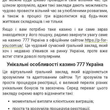
цілком зрозуміло, адже такі заклади дають можливість
чудово провести вільний час за улюбленими розвагами,
а також в процесі гри відволіктися від будь-яких
життєвих складнощів і не тільки.
Якщо і вам потрібно таке казино і ви саме зараз
знаходитеся у його пошуку, радимо звернути увагу саме
на казино 777 Україна з офіційним сайтом
https://p-for-
you.com.ua/
. Це чудовий сучасний гральний заклад, який
хоч і недавно з'явився на ринку України, проте вже
встиг стати доволі популярним.
Унікальні особливості казино 777 Україна
Це віртуальний гральний заклад, який відрізняється
зрозумілим та адаптованим сайтом. Тут зрозуміла та
проста процедура реєстрації, є великий перелік різних
унікальних бонусів та заохочень. Серед переваг цього
закладу окремо варто відзначити такі:
моментальні виплати клієнтських виграшів;
проста та зрозуміла процедура реєстрації;