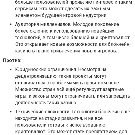
больше пользователей проявляют интерес к таким
сервисам. Это может сделать их важным
элементом будущей игровой индустрии.
Аудитория миллениалов. Молодое поколение
более склонно к использованию новейших
технологий, в том числе блокчейна и криптовалют.
Это открывает новые возможности для блокчейн-
казино в плане привлечения новых игроков.
Против:
Юридические ограничения. Несмотря на
децентрализацию, такие проекты могут
сталкиваться с проблемами в правовом поле.
Множество стран всё ещё регулирует азартные
игры, и законы могут ограничивать или запрещать
деятельность таких казино.
Технические сложности. Технология блокчейн ещё
находится на стадии развития, и не все
пользователи готовы к использованию
криптовалют. Это может стать препятствием для