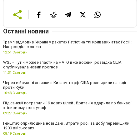
Останні новини
Трамп відмовив Україні у ракетах Patriot на тлі кривавих атак Росії :
Нас розділяє океан
12:51,
Сьогодні
WSJ - Путін може напасти на НАТО вже восени: розвідка США
опублікувала новий прогноз
11:31,
Сьогодні
Через військові зв'язки з Китаєм та рф США розширили санкції
проти Куби
10:43,
Сьогодні
Під санкції потрапили 19 нових цілей . Британія вдарила по банках і
«тіньовому флоту» рф
09:27,
Сьогодні
Генштаб оприлюднив нові дані . Втрати росії за добу перевищили
1200 військових
08:19,
Сьогодні