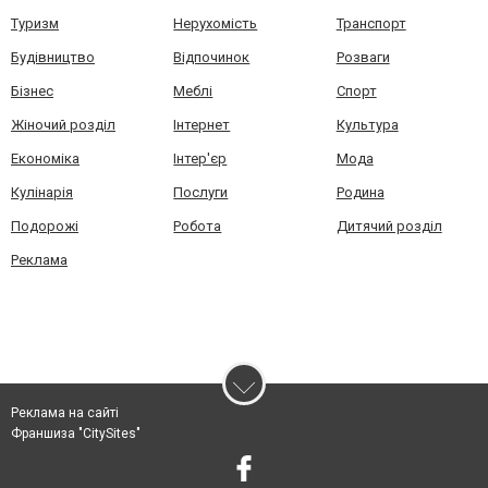
Туризм
Нерухомість
Транспорт
Будівництво
Відпочинок
Розваги
Бізнес
Меблі
Спорт
Жіночий розділ
Інтернет
Культура
Економіка
Інтер'єр
Мода
Кулінарія
Послуги
Родина
Подорожі
Робота
Дитячий розділ
Реклама
Реклама на сайті
Франшиза "CitySites"