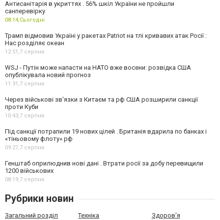
Антисанітарія в укриттях . 56% шкіл України не пройшли
санперевірку
08:14,
Сьогодні
Трамп відмовив Україні у ракетах Patriot на тлі кривавих атак Росії :
Нас розділяє океан
12:51,
7 серпня
WSJ - Путін може напасти на НАТО вже восени: розвідка США
опублікувала новий прогноз
11:31,
7 серпня
Через військові зв'язки з Китаєм та рф США розширили санкції
проти Куби
10:43,
7 серпня
Під санкції потрапили 19 нових цілей . Британія вдарила по банках і
«тіньовому флоту» рф
09:27,
7 серпня
Генштаб оприлюднив нові дані . Втрати росії за добу перевищили
1200 військових
08:19,
7 серпня
Рубрики новин
Загальний розділ
Техніка
Здоров'я