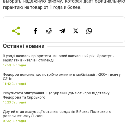
выбрать надежную фирму, которая дает официальную
гарантию на товар от 1 года и более.
Останні новини
В уряді назвали пріоритети на новий навчальний рік . Зростуть
зарплати вчителів і стипендії
12:59,
Сьогодні
Федоров пояснив, що потрібно змінити в мобілізації . «200+ тисяч у
СЗЧ»
11:42,
Сьогодні
Результати опитування . Що українці думають про відставку
Федорова та Сирського
10:23,
Сьогодні
Другий етап ексгумації останків солдатів Війська Польського
розпочнеться у Львові
09:32,
Сьогодні