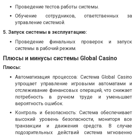
Проведение тестов работы системы.
Обучение сотрудников, ответственных за
управление системой.
5. Запуск системы в эксплуатацию:
Проведение финальных проверок и запуск
системы в рабочий режим.
Плюсы и минусы системы Global Casino
Плюсы:
Автоматизация процессов: Система Global Casino
упрощает управление игровыми автоматами и
отслеживание финансовых операций, что снижает
потребность в ручном труде и уменьшает
вероятность ошибок.
Контроль и безопасность: Система обеспечивает
высокий уровень безопасности, мониторя все
транзакции и движения средств. В случае
подозрительных действий система мгновенно