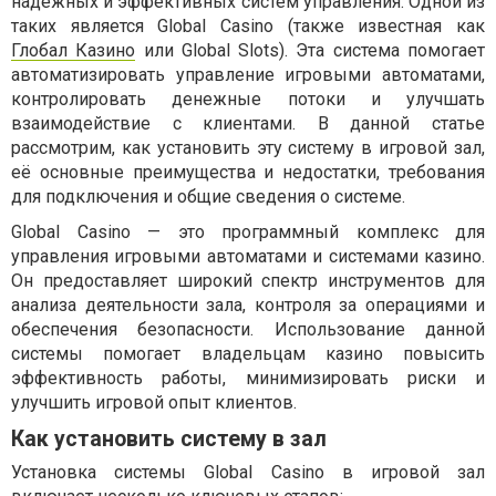
надёжных и эффективных систем управления. Одной из
таких является Global Casino (также известная как
Глобал Казино
или Global Slots). Эта система помогает
автоматизировать управление игровыми автоматами,
контролировать денежные потоки и улучшать
взаимодействие с клиентами. В данной статье
рассмотрим, как установить эту систему в игровой зал,
её основные преимущества и недостатки, требования
для подключения и общие сведения о системе.
Global Casino — это программный комплекс для
управления игровыми автоматами и системами казино.
Он предоставляет широкий спектр инструментов для
анализа деятельности зала, контроля за операциями и
обеспечения безопасности. Использование данной
системы помогает владельцам казино повысить
эффективность работы, минимизировать риски и
улучшить игровой опыт клиентов.
Как установить систему в зал
Установка системы Global Casino в игровой зал