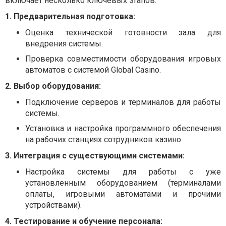
включает несколько ключевых этапов:
1. Предварительная подготовка:
Оценка технической готовности зала для
внедрения системы.
Проверка совместимости оборудования игровых
автоматов с системой Global Casino.
2. Выбор оборудования:
Подключение серверов и терминалов для работы
системы.
Установка и настройка программного обеспечения
на рабочих станциях сотрудников казино.
3. Интеграция с существующими системами:
Настройка системы для работы с уже
установленным оборудованием (терминалами
оплаты, игровыми автоматами и прочими
устройствами).
4. Тестирование и обучение персонала: