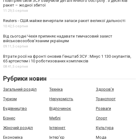
Повітряні сили ЗСУ озвучили деталі нічного обстрілу : з десятків
ракет – жодної збитої
11:29,
5 серпня
Reuters - США майже вичерпали запаси ракет великої дальності
10:42,
5 серпня
Від сьогодні Чехія припиняє надавати тимчасовий захист
військовозобов’язаним українцям
09:11,
5 серпня
Втрати росії на фронті оновив Генштаб ЗСУ : Мінус 1 130 окупантів,
65 артсистем і 10 роботизованих комплексів
08:41,
5 серпня
Рубрики новин
Загальний розділ
Техніка
Здоров'я
Туризм
Нерухомість
Транспорт
Будівництво
Відпочинок
Розваги
Бізнес
Меблі
Спорт
Жіночий розділ
Інтернет
Культура
Економіка
Інтер'єр
Мода