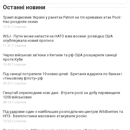
Останні новини
Трамп відмовив Україні у ракетах Patriot на тлі кривавих атак Росії :
Нас розділяє океан
12:51,
7 серпня
WSJ - Путін може напасти на НАТО вже восени: розвідка США
опублікувала новий прогноз
11:31,
7 серпня
Через військові зв'язки з Китаєм та рф США розширили санкції
проти Куби
10:43,
7 серпня
Під санкції потрапили 19 нових цілей . Британія вдарила по банках і
«тіньовому флоту» рф
09:27,
7 серпня
Генштаб оприлюднив нові дані . Втрати росії за добу перевищили
1200 військових
08:19,
7 серпня
Під ударами один з найбільших розподільчих центрів Wildberries та
НПЗ . Безпілотники масовано атакували росію
12:52,
5 серпня