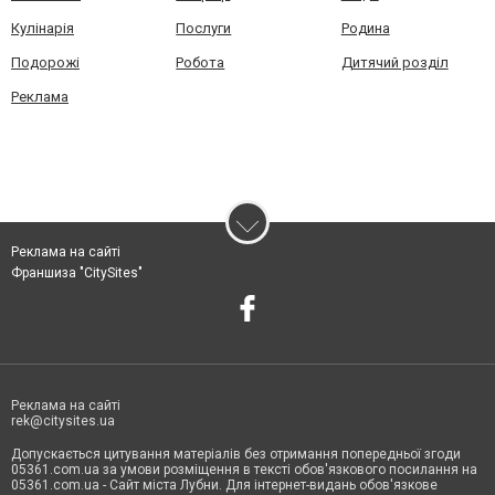
Кулінарія
Послуги
Родина
Подорожі
Робота
Дитячий розділ
Реклама
Реклама на сайті
Франшиза "CitySites"
Реклама на сайті
rek@citysites.ua
Допускається цитування матеріалів без отримання попередньої згоди
05361.com.ua за умови розміщення в тексті обов'язкового посилання на
05361.com.ua - Сайт міста Лубни. Для інтернет-видань обов'язкове