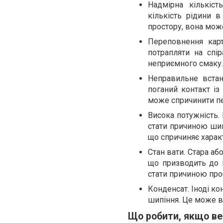
Надмірна кількіс
кількість рідини 
простору, вона може
Переповнення кар
потрапляти на спі
неприємного смаку.
Неправильне встан
поганий контакт і
може спричинити пе
Висока потужність.
стати причиною шип
що спричиняє харак
Стан вати. Стара а
що призводить до 
стати причиною про
Конденсат. Іноді к
шипіння. Це може в
Що робити, якщо ве