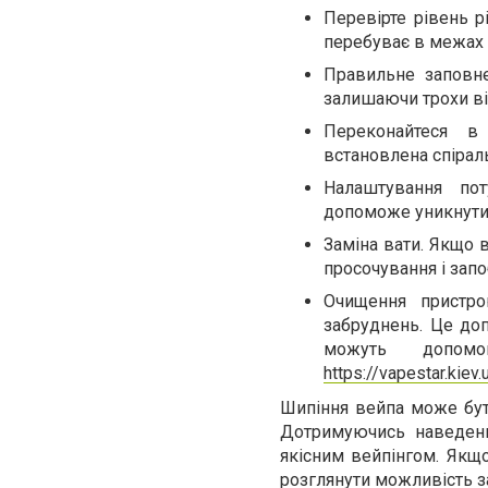
Перевірте рівень р
перебуває в межах н
Правильне заповне
залишаючи трохи ві
Переконайтеся в 
встановлена спіраль
Налаштування пот
допоможе уникнути 
Заміна вати. Якщо в
просочування і зап
Очищення пристро
забруднень. Це до
можуть допомо
https://vapestar.kie
Шипіння вейпа може бути
Дотримуючись наведени
якісним вейпінгом. Якщо
розглянути можливість з