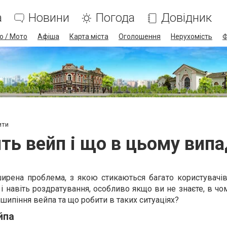
а
Новини
Погода
Довідник
о / Мото
Афіша
Карта міста
Оголошення
Нерухомість
Ф
ити
ть вейп і що в цьому випа
ирена проблема, з якою стикаються багато користувачі
і навіть роздратування, особливо якщо ви не знаєте, в чо
 шипіння вейпа та що робити в таких ситуаціях?
йпа