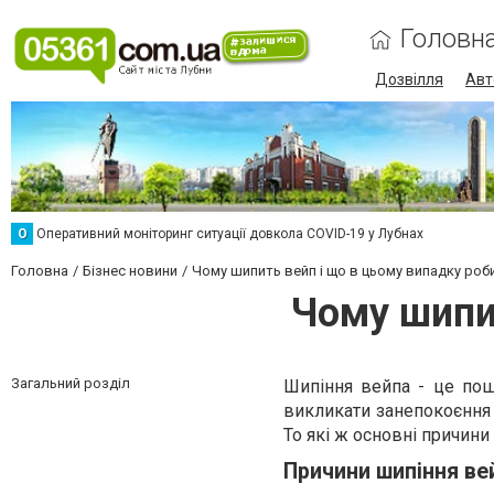
Головн
Дозвілля
Авт
О
Оперативний моніторинг ситуації довкола COVID-19 у Лубнах
Головна
Бізнес новини
Чому шипить вейп і що в цьому випадку роб
Чому шипи
Загальний розділ
Шипіння вейпа - це пош
викликати занепокоєння 
То які ж основні причини
Причини шипіння ве