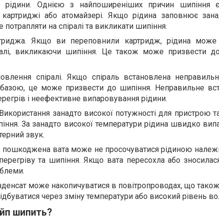
ть рідини. Однією з найпоширеніших причин шипіння 
в картриджі або атомайзері. Якщо рідина заповнює зана
 потрапляти на спіралі та викликати шипіння.
триджа. Якщо ви переповнили картридж, рідина може 
ралі, викликаючи шипіння. Це також може призвести до
овлення спіралі. Якщо спіраль встановлена неправиль
з базою, це може призвести до шипіння. Неправильне вс
регрів і неефективне випаровування рідини.
 Використання занадто високої потужності для пристрою 
іння. За занадто високої температури рідина швидко випа
терний звук.
бо пошкоджена вата може не просочуватися рідиною належ
перегріву та шипіння. Якщо вата пересохла або зносилас
блеми.
онденсат може накопичуватися в повітропроводах, що тако
ідбуватися через зміну температури або високий рівень вол
йп шипить?