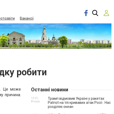
отозвіти
Вакансії
дку робити
Останні новини
в. Це може
му причина.
12:51,
Трамп відмовив Україні у ракетах
Вчора
Patriot на тлі кривавих атак Росії : Нас
розділяє океан