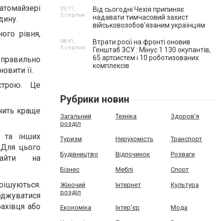
атомайзері
09:11,
Від сьогодні Чехія припиняє
5 серпня
надавати тимчасовий захист
дину.
військовозобов’язаним українцям
ого рівня,
08:41,
Втрати росії на фронті оновив
5 серпня
Генштаб ЗСУ : Мінус 1 130 окупантів,
65 артсистем і 10 роботизованих
правильно
комплексів
овити її.
строю. Це
Рубрики новин
ечить краще
Загальний
Техніка
Здоров'я
розділ
 та інших
Туризм
Нерухомість
Транспорт
 Для цього
Будівництво
Відпочинок
Розваги
найти на
Бізнес
Меблі
Спорт
рішуються.
Жіночий
Інтернет
Культура
розділ
оджуватися
ахівця або
Економіка
Інтер'єр
Мода