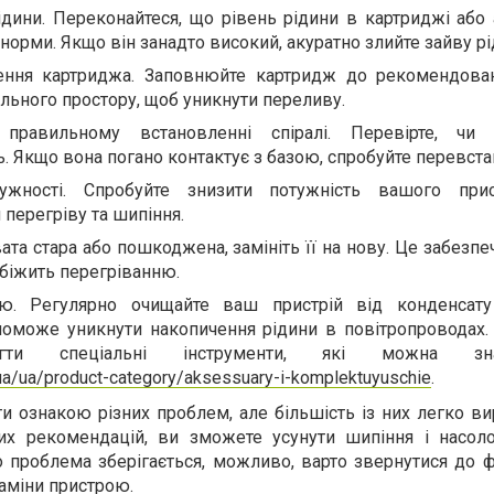
ідини. Переконайтеся, що рівень рідини в картриджі або 
орми. Якщо він занадто високий, акуратно злийте зайву рі
ння картриджа. Заповнюйте картридж до рекомендован
льного простору, щоб уникнути переливу.
правильному встановленні спіралі. Перевірте, чи 
. Якщо вона погано контактує з базою, спробуйте перевстан
ужності. Спробуйте знизити потужність вашого при
перегріву та шипіння.
ата стара або пошкоджена, замініть її на нову. Це забезп
обіжить перегріванню.
ю. Регулярно очищайте ваш пристрій від конденсату
поможе уникнути накопичення рідини в повітропроводах.
гти спеціальні інструменти, які можна з
v.ua/ua/product-category/aksessuary-i-komplektuyuschie
.
 ознакою різних проблем, але більшість із них легко ви
х рекомендацій, ви зможете усунути шипіння і насол
 проблема зберігається, можливо, варто звернутися до ф
аміни пристрою.