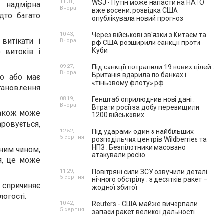
11:31,
WSJ - Путін може напасти на НАТО
є надмірна
Вчора
вже восени: розвідка США
дто багато
опублікувала новий прогноз
10:43,
Через військові зв'язки з Китаєм та
витікати і
Вчора
рф США розширили санкції проти
Куби
 витоків і
09:27,
Під санкції потрапили 19 нових цілей .
Вчора
Британія вдарила по банках і
но або має
«тіньовому флоту» рф
тановлення
08:19,
Генштаб оприлюднив нові дані .
Вчора
Втрати росії за добу перевищили
також може
1200 військових
ровується,
12:52,
Під ударами один з найбільших
5 серпня
розподільчих центрів Wildberries та
НПЗ . Безпілотники масовано
ним чином,
атакували росію
я, це може
11:29,
Повітряні сили ЗСУ озвучили деталі
5 серпня
нічного обстрілу : з десятків ракет –
ж спричиняє
жодної збитої
огості.
10:42,
Reuters - США майже вичерпали
5 серпня
запаси ракет великої дальності