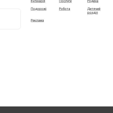
Кулінарія
Послуги
Родина
Подорожі
Робота
Дитячий
розділ
Реклама