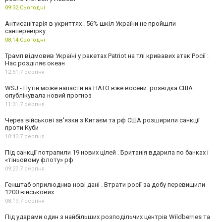
09:32,
Сьогодні
Антисанітарія в укриттях . 56% шкіл України не пройшли
санперевірку
08:14,
Сьогодні
Трамп відмовив Україні у ракетах Patriot на тлі кривавих атак Росії :
Нас розділяє океан
12:51,
7 серпня
WSJ - Путін може напасти на НАТО вже восени: розвідка США
опублікувала новий прогноз
11:31,
7 серпня
Через військові зв'язки з Китаєм та рф США розширили санкції
проти Куби
10:43,
7 серпня
Під санкції потрапили 19 нових цілей . Британія вдарила по банках і
«тіньовому флоту» рф
09:27,
7 серпня
Генштаб оприлюднив нові дані . Втрати росії за добу перевищили
1200 військових
08:19,
7 серпня
Під ударами один з найбільших розподільчих центрів Wildberries та