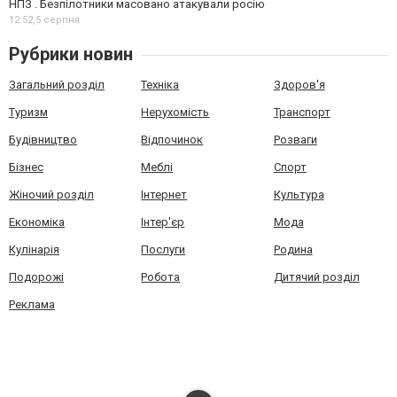
НПЗ . Безпілотники масовано атакували росію
12:52,
5 серпня
Рубрики новин
Загальний розділ
Техніка
Здоров'я
Туризм
Нерухомість
Транспорт
Будівництво
Відпочинок
Розваги
Бізнес
Меблі
Спорт
Жіночий розділ
Інтернет
Культура
Економіка
Інтер'єр
Мода
Кулінарія
Послуги
Родина
Подорожі
Робота
Дитячий розділ
Реклама