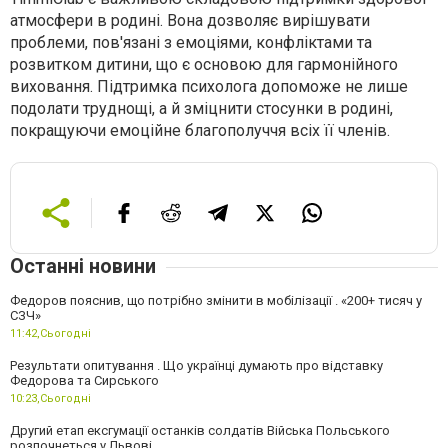
атмосфери в родині. Вона дозволяє вирішувати
проблеми, пов'язані з емоціями, конфліктами та
розвитком дитини, що є основою для гармонійного
виховання. Підтримка психолога допоможе не лише
подолати труднощі, а й зміцнити стосунки в родині,
покращуючи емоційне благополуччя всіх її членів.
Останні новини
Федоров пояснив, що потрібно змінити в мобілізації . «200+ тисяч у
СЗЧ»
11:42,
Сьогодні
Результати опитування . Що українці думають про відставку
Федорова та Сирського
10:23,
Сьогодні
Другий етап ексгумації останків солдатів Війська Польського
розпочнеться у Львові