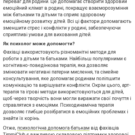
переваг для родини. Це допомагає створити здоровий
емоційний клімат в родині, покращує взаєморозуміння
між батьками та дітьми та сприяє здоровому
емоційному розвитку дітей. Всі ці фактори допомагають
зменшити стрес і конфлікти у родині, забезпечуючи
сприятливі умови для виховання дітей.
Як психолог може допомогти?
Фахівці використовують різноманітні методи для
роботи з дітьми та батьками. Найбільш популярними є
когнітивно-поведінкова терапія, яка дозволяє
змінювати негативні патерни мислення, та сімейне
консультування, яке допомагає родинам поліпшити
комунікацію та вирішувати конфлікти. Окрім цього, арт-
терапія та ігрові методи використовуються для дітей,
щоб через творчість вони могли виражати свої почуття і
справлятися з емоціями. Психодинамічна терапія
дозволяє глибше розібратися в емоційних проблемах і
знайти їх корінь.
Отже,
психологічна допомога батькам
від фахівців
TimmiClub є важливою складовою підтримки здорової