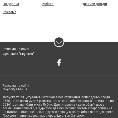
Подорожі
Робота
Дитячий розділ
Реклама
Реклама на сайті
Франшиза "CitySites"
Реклама на сайті
rek@citysites.ua
Допускається цитування матеріалів без отримання попередньої згоди
05361.com.ua за умови розміщення в тексті обов'язкового посилання на
05361.com.ua - Сайт міста Лубни. Для інтернет-видань обов'язкове
розміщення прямого, відкритого для пошукових систем гіперпосилання
на цитовані статті не нижче другого абзацу в тексті або в якості джерела.
Порушення виняткових прав переслідується Законом.