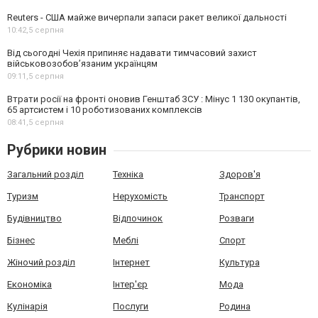
Reuters - США майже вичерпали запаси ракет великої дальності
10:42,
5 серпня
Від сьогодні Чехія припиняє надавати тимчасовий захист
військовозобов’язаним українцям
09:11,
5 серпня
Втрати росії на фронті оновив Генштаб ЗСУ : Мінус 1 130 окупантів,
65 артсистем і 10 роботизованих комплексів
08:41,
5 серпня
Рубрики новин
Загальний розділ
Техніка
Здоров'я
Туризм
Нерухомість
Транспорт
Будівництво
Відпочинок
Розваги
Бізнес
Меблі
Спорт
Жіночий розділ
Інтернет
Культура
Економіка
Інтер'єр
Мода
Кулінарія
Послуги
Родина