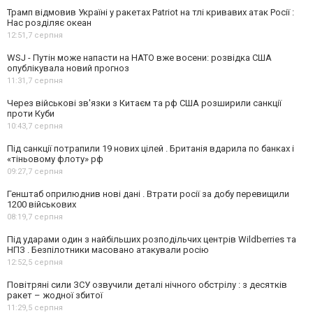
Трамп відмовив Україні у ракетах Patriot на тлі кривавих атак Росії :
Нас розділяє океан
12:51,
7 серпня
WSJ - Путін може напасти на НАТО вже восени: розвідка США
опублікувала новий прогноз
11:31,
7 серпня
Через військові зв'язки з Китаєм та рф США розширили санкції
проти Куби
10:43,
7 серпня
Під санкції потрапили 19 нових цілей . Британія вдарила по банках і
«тіньовому флоту» рф
09:27,
7 серпня
Генштаб оприлюднив нові дані . Втрати росії за добу перевищили
1200 військових
08:19,
7 серпня
Під ударами один з найбільших розподільчих центрів Wildberries та
НПЗ . Безпілотники масовано атакували росію
12:52,
5 серпня
Повітряні сили ЗСУ озвучили деталі нічного обстрілу : з десятків
ракет – жодної збитої
11:29,
5 серпня