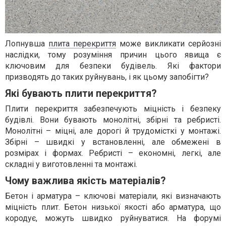
Лопнувша
плита перекриття
може викликати серйозні
наслідки, тому розуміння причин цього явища є
ключовим для безпеки будівель. Які фактори
призводять до таких руйнувань, і як цьому запобігти?
Які бувають плити перекриття?
Плити перекриття забезпечують міцність і безпеку
будівлі. Вони бувають монолітні, збірні та ребристі.
Монолітні – міцні, але дорогі й трудомісткі у монтажі.
Збірні – швидкі у встановленні, але обмежені в
розмірах і формах. Ребристі – економні, легкі, але
складні у виготовленні та монтажі.
Чому важлива якість матеріалів?
Бетон і арматура – ключові матеріали, які визначають
міцність плит. Бетон низької якості або арматура, що
кородує, можуть швидко руйнуватися. На форумі