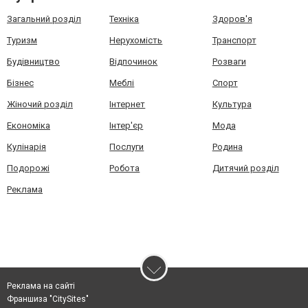
Загальний розділ
Техніка
Здоров'я
Туризм
Нерухомість
Транспорт
Будівництво
Відпочинок
Розваги
Бізнес
Меблі
Спорт
Жіночий розділ
Інтернет
Культура
Економіка
Інтер'єр
Мода
Кулінарія
Послуги
Родина
Подорожі
Робота
Дитячий розділ
Реклама
Реклама на сайті
Франшиза "CitySites"