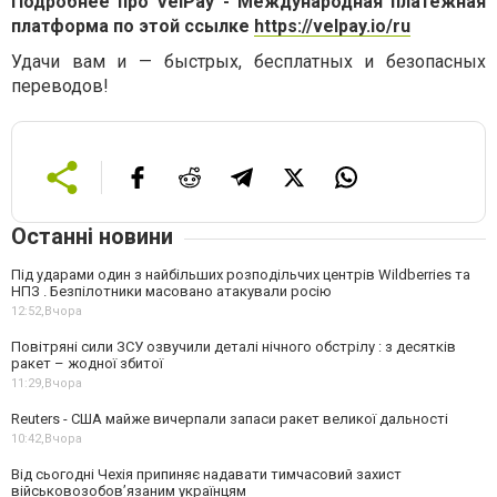
Подробнее про VelPay - Международная платежная
платформа по этой ссылке
https://velpay.io/ru
Удачи вам и — быстрых, бесплатных и безопасных
переводов!
Останні новини
Під ударами один з найбільших розподільчих центрів Wildberries та
НПЗ . Безпілотники масовано атакували росію
12:52,
Вчора
Повітряні сили ЗСУ озвучили деталі нічного обстрілу : з десятків
ракет – жодної збитої
11:29,
Вчора
Reuters - США майже вичерпали запаси ракет великої дальності
10:42,
Вчора
Від сьогодні Чехія припиняє надавати тимчасовий захист
військовозобов’язаним українцям