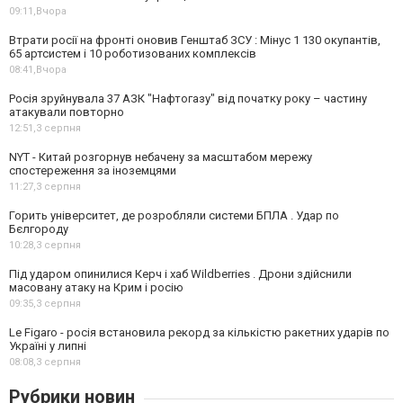
09:11,
Вчора
Втрати росії на фронті оновив Генштаб ЗСУ : Мінус 1 130 окупантів,
65 артсистем і 10 роботизованих комплексів
08:41,
Вчора
Росія зруйнувала 37 АЗК "Нафтогазу" від початку року – частину
атакували повторно
12:51,
3 серпня
NYT - Китай розгорнув небачену за масштабом мережу
спостереження за іноземцями
11:27,
3 серпня
Горить університет, де розробляли системи БПЛА . Удар по
Бєлгороду
10:28,
3 серпня
Під ударом опинилися Керч і хаб Wildberries . Дрони здійснили
масовану атаку на Крим і росію
09:35,
3 серпня
Le Figaro - росія встановила рекорд за кількістю ракетних ударів по
Україні у липні
08:08,
3 серпня
Рубрики новин