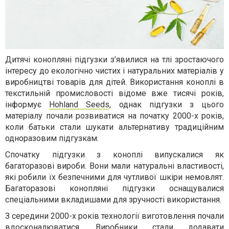
Дитячі конопляні підгузки з’явилися на тлі зростаючого
інтересу до екологічно чистих і натуральних матеріалів у
виробництві товарів для дітей. Використання коноплі в
текстильній промисловості відоме вже тисячі років,
інформує
Hohland Seeds
, однак підгузки з цього
матеріалу почали розвиватися на початку 2000-х років,
коли батьки стали шукати альтернативу традиційним
одноразовим підгузкам.
Спочатку підгузки з коноплі випускалися як
багаторазові вироби. Вони мали натуральні властивості,
які робили їх безпечними для чутливої шкіри немовлят.
Багаторазові конопляні підгузки оснащувалися
спеціальними вкладишами для зручності використання.
З середини 2000-х років технології виготовлення почали
вдосконалюватися. Виробники стали додавати