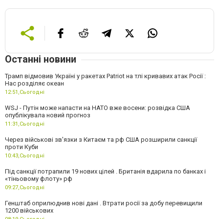
Останні новини
Трамп відмовив Україні у ракетах Patriot на тлі кривавих атак Росії :
Нас розділяє океан
12:51,
Сьогодні
WSJ - Путін може напасти на НАТО вже восени: розвідка США
опублікувала новий прогноз
11:31,
Сьогодні
Через військові зв'язки з Китаєм та рф США розширили санкції
проти Куби
10:43,
Сьогодні
Під санкції потрапили 19 нових цілей . Британія вдарила по банках і
«тіньовому флоту» рф
09:27,
Сьогодні
Генштаб оприлюднив нові дані . Втрати росії за добу перевищили
1200 військових