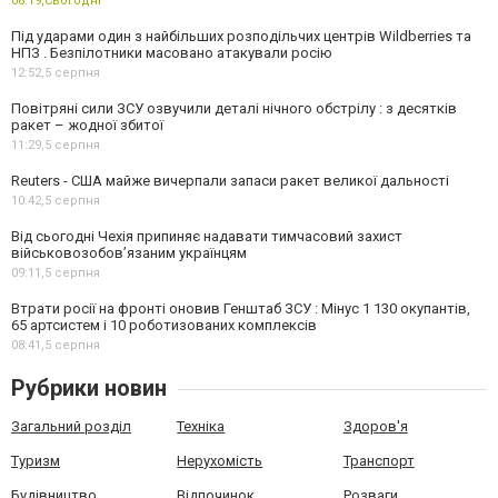
08:19,
Сьогодні
Під ударами один з найбільших розподільчих центрів Wildberries та
НПЗ . Безпілотники масовано атакували росію
12:52,
5 серпня
Повітряні сили ЗСУ озвучили деталі нічного обстрілу : з десятків
ракет – жодної збитої
11:29,
5 серпня
Reuters - США майже вичерпали запаси ракет великої дальності
10:42,
5 серпня
Від сьогодні Чехія припиняє надавати тимчасовий захист
військовозобов’язаним українцям
09:11,
5 серпня
Втрати росії на фронті оновив Генштаб ЗСУ : Мінус 1 130 окупантів,
65 артсистем і 10 роботизованих комплексів
08:41,
5 серпня
Рубрики новин
Загальний розділ
Техніка
Здоров'я
Туризм
Нерухомість
Транспорт
Будівництво
Відпочинок
Розваги