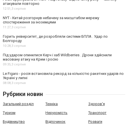
атакували повторно
12:51,
3 серпня
NYT - Китай розгорнув небачену за масштабом мережу
спостереження за іноземцями
11:27,
3 серпня
Горить університет, де розробляли системи БПЛА . Удар по
Бєлгороду
10:28,
3 серпня
Під ударом опинилися Керч і хаб Wildberries . Дрони здійснили
масовану атаку на Крим і росію
09:35,
3 серпня
Le Figaro - росія встановила рекорд за кількістю ракетних ударів по
Україні у липні
08:08,
3 серпня
Рубрики новин
Загальний розділ
Техніка
Здоров'я
Туризм
Нерухомість
Транспорт
Будівництво
Відпочинок
Розваги