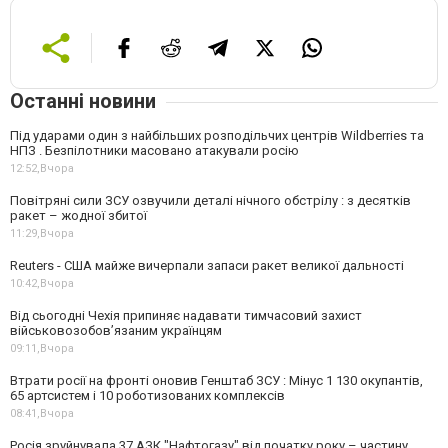
Останні новини
Під ударами один з найбільших розподільчих центрів Wildberries та
НПЗ . Безпілотники масовано атакували росію
12:52,
Вчора
Повітряні сили ЗСУ озвучили деталі нічного обстрілу : з десятків
ракет – жодної збитої
11:29,
Вчора
Reuters - США майже вичерпали запаси ракет великої дальності
10:42,
Вчора
Від сьогодні Чехія припиняє надавати тимчасовий захист
військовозобов’язаним українцям
09:11,
Вчора
Втрати росії на фронті оновив Генштаб ЗСУ : Мінус 1 130 окупантів,
65 артсистем і 10 роботизованих комплексів
08:41,
Вчора
Росія зруйнувала 37 АЗК "Нафтогазу" від початку року – частину