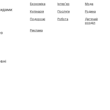
Економіка
Інтер'єр
Мода
видами:
Кулінарія
Послуги
Родина
Подорожі
Робота
Дитячий
розділ
Реклама
ез
овні