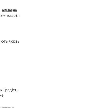
— алмазна
аж тощо), і
ують якість
 і радість.
же