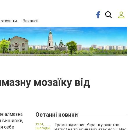
отозвіти
Вакансії
лмазну мозаїку від
Останні новини
ає алмазна
ти вишивки,
12:51,
Трамп відмовив Україні у ракетах
я себе
Сьогодні
Patriot на тлі кривавих атак Росії : Нас