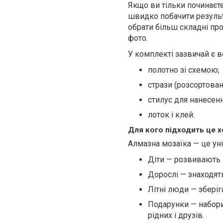
Якщо ви тільки починаєт
швидко побачити результ
обрати більш складні про
фото.
У комплекті зазвичай є в
полотно зі схемою;
стрази (розсортован
стилус для нанесенн
лоток і клей.
Для кого підходить це х
Алмазна мозаїка — це уні
Діти — розвивають 
Дорослі — знаходять 
Літні люди — зберіг
Подарунки — набори
рідних і друзів.