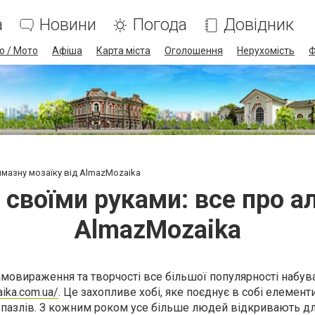
а
Новини
Погода
Довідник
о / Мото
Афіша
Карта міста
Оголошення
Нерухомість
Ф
лмазну мозаїку від AlmazMozaika
 своїми руками: все про а
AlmazMozaika
самовираження та творчості все більшої популярності набув
aika.com.ua/
. Це захопливе хобі, яке поєднує в собі елемен
пазлів. З кожним роком усе більше людей відкривають дл