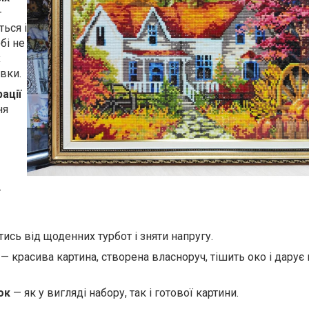
—
ься і
обі не
х
вки.
ації
ня
—
ись від щоденних турбот і зняти напругу.
— красива картина, створена власноруч, тішить око і дарує 
ок
— як у вигляді набору, так і готової картини.