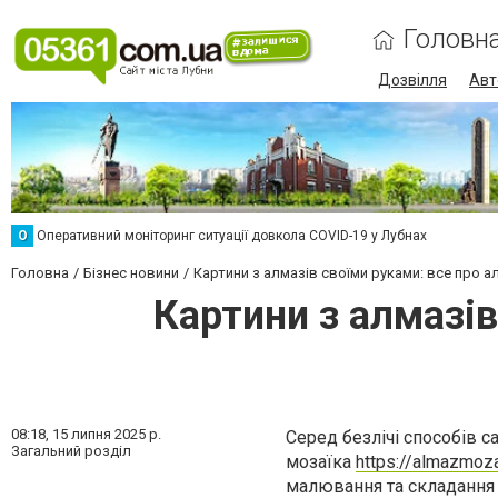
Головн
Дозвілля
Авт
О
Оперативний моніторинг ситуації довкола COVID-19 у Лубнах
Головна
Бізнес новини
Картини з алмазів своїми руками: все про а
Картини з алмазів
08:18,
15 липня 2025 р.
Серед безлічі способів 
Загальний розділ
мозаїка
https://almazmoz
малювання та складання 