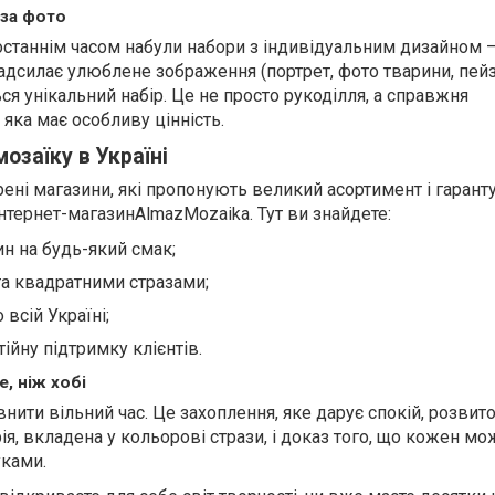
 за фото
останнім часом набули набори з індивідуальним дизайном 
надсилає улюблене зображення (портрет, фото тварини, пейз
ся унікальний набір. Це не просто рукоділля, а справжня
 яка має особливу цінність.
озаїку в Україні
ені магазини, які пропонують великий асортимент і гарант
 інтернет-магазинAlmazMozaika. Тут ви знайдете:
тин на будь-який смак;
та квадратними стразами;
всій Україні;
тійну підтримку клієнтів.
, ніж хобі
нити вільний час. Це захоплення, яке дарує спокій, розвиток
ія, вкладена у кольорові стрази, і доказ того, що кожен мо
уками.