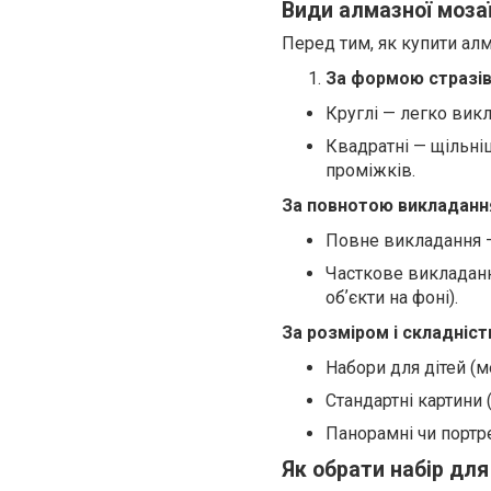
Види алмазної моза
Перед тим, як купити ал
За формою стразі
Круглі — легко викл
Квадратні — щільн
проміжків.
За повнотою викладанн
Повне викладання —
Часткове викладанн
обʼєкти на фоні).
За розміром і складніс
Набори для дітей (ме
Стандартні картини 
Панорамні чи портр
Як обрати набір для