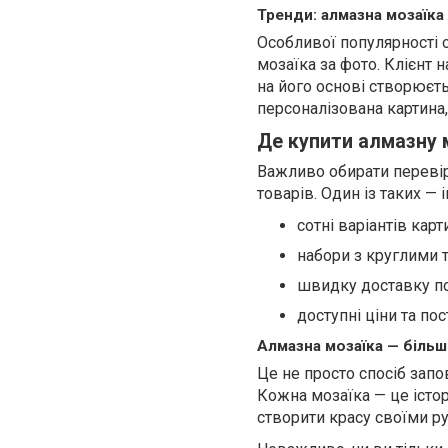
Тренди: алмазна мозаїка
Особливої популярності 
мозаїка за фото. Клієнт 
на його основі створюєть
персоналізована картина,
Де купити алмазну м
Важливо обирати перевір
товарів. Один із таких —
сотні варіантів кар
набори з круглими 
швидку доставку по 
доступні ціни та пос
Алмазна мозаїка — більше
Це не просто спосіб запов
Кожна мозаїка — це істор
створити красу своїми р