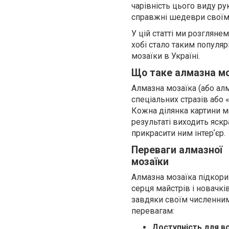
чарівність цього виду ру
справжні шедеври своїм
У цій статті ми розглянем
хобі стало таким популяр
мозаїки в Україні.
Що таке алмазна мо
Алмазна мозаїка (або ал
спеціальних стразів або
Кожна ділянка картини м
результаті виходить яск
прикрасити ним інтерʼєр.
Переваги алмазної
мозаїки
Алмазна мозаїка підкори
серця майстрів і новачкі
завдяки своїм численни
перевагам:
Доступність для вс