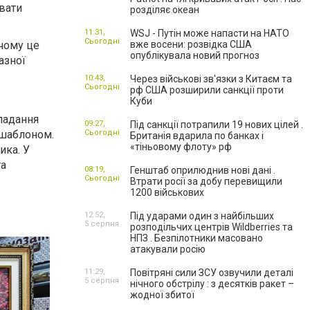
ювати
розділяє океан
11:31,
WSJ - Путін може напасти на НАТО
Сьогодні
 чому це
вже восени: розвідка США
опублікувала новий прогноз
азної
10:43,
Через військові зв'язки з Китаєм та
Сьогодні
рф США розширили санкції проти
Куби
ладання
09:27,
Під санкції потрапили 19 нових цілей .
 шаблоном.
Сьогодні
Британія вдарила по банках і
«тіньовому флоту» рф
ика. У
та
08:19,
Генштаб оприлюднив нові дані .
Сьогодні
Втрати росії за добу перевищили
1200 військових
12:52,
Під ударами один з найбільших
5 серпня
розподільчих центрів Wildberries та
НПЗ . Безпілотники масовано
атакували росію
11:29,
Повітряні сили ЗСУ озвучили деталі
5 серпня
нічного обстрілу : з десятків ракет –
жодної збитої