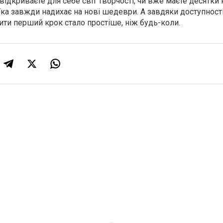
відкриваєте для себе світ творчості, чи вже маєте десятки 
ка завжди надихає на нові шедеври. А завдяки доступності
ити перший крок стало простіше, ніж будь-коли.