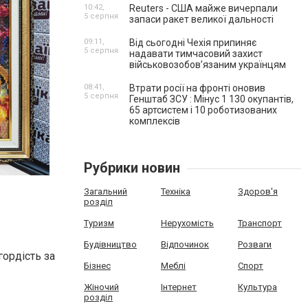
10:42,
Reuters - США майже вичерпали
5 серпня
запаси ракет великої дальності
09:11,
Від сьогодні Чехія припиняє
5 серпня
надавати тимчасовий захист
військовозобов’язаним українцям
08:41,
Втрати росії на фронті оновив
5 серпня
Генштаб ЗСУ : Мінус 1 130 окупантів,
65 артсистем і 10 роботизованих
комплексів
Рубрики новин
Загальний
Техніка
Здоров'я
розділ
Туризм
Нерухомість
Транспорт
Будівництво
Відпочинок
Розваги
гордість за
Бізнес
Меблі
Спорт
Жіночий
Інтернет
Культура
розділ