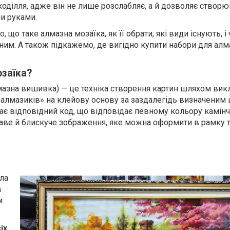
коділля, адже він не лише розслабляє, а й дозволяє створ
и руками.
о, що таке алмазна мозаїка, як її обрати, які види існують, і
ним. А також підкажемо, де вигідно купити набори для алм
заїка?
мазна вишивка) — це техніка створення картин шляхом вик
 «алмазиків» на клейову основу за заздалегідь визначеним
ає відповідний код, що відповідає певному кольору камінч
раве й блискуче зображення, яке можна оформити в рамку 
ла
в
м
іх