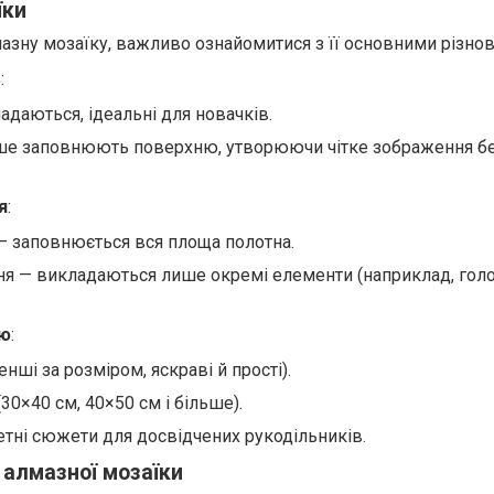
їки
мазну мозаїку, важливо ознайомитися з її основними різно
в
:
адаються, ідеальні для новачків.
іше заповнюють поверхню, утворюючи чітке зображення б
я
:
 заповнюється вся площа полотна.
я — викладаються лише окремі елементи (наприклад, гол
тю
:
нші за розміром, яскраві й прості).
(30×40 см, 40×50 см і більше).
етні сюжети для досвідчених рукодільників.
 алмазної мозаїки