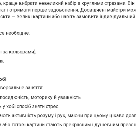
е, краще вибрати невеликий набір з круглими стразами. Він
ат і отримати перше задоволення. Досвідчені майстри мо
єкти — великі картини або навіть замовити індивідуальний 
се необхідне:
і за кольорами);
я;
обі
версальне заняття:
посидючість, моторику й уважність.
у хобі спосіб зняти стрес.
ають активність розуму і рук, маючи при цьому цікаве дозв
 або готові картини стають прекрасним і душевним презе