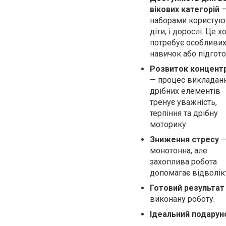
вікових категорій
наборами користуют
діти, і дорослі. Це х
потребує особливи
навичок або підгото
Розвиток концентр
— процес викладан
дрібних елементів
тренує уважність,
терпіння та дрібну
моторику.
Зниження стресу
монотонна, але
захоплива робота
допомагає відволікт
Готовий результат
виконану роботу.
Ідеальний подарун