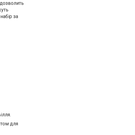
 дозволить
жуть
набір за
ілля.
нтом для