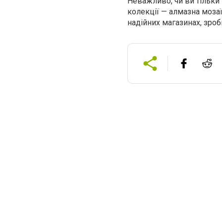
Неважливо, чи ви тільки 
колекції — алмазна мозаї
надійних магазинах, зроб