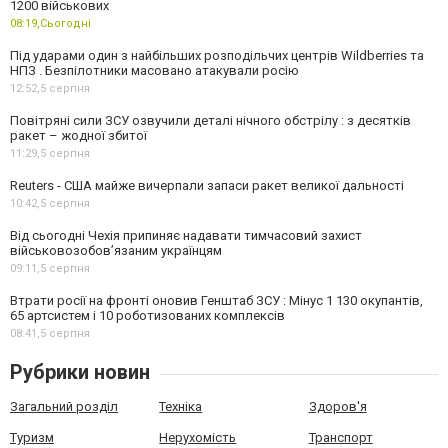
1200 військових
08:19,
Сьогодні
Під ударами один з найбільших розподільчих центрів Wildberries та
НПЗ . Безпілотники масовано атакували росію
12:52,
5 серпня
Повітряні сили ЗСУ озвучили деталі нічного обстрілу : з десятків
ракет – жодної збитої
11:29,
5 серпня
Reuters - США майже вичерпали запаси ракет великої дальності
10:42,
5 серпня
Від сьогодні Чехія припиняє надавати тимчасовий захист
військовозобов’язаним українцям
09:11,
5 серпня
Втрати росії на фронті оновив Генштаб ЗСУ : Мінус 1 130 окупантів,
65 артсистем і 10 роботизованих комплексів
08:41,
5 серпня
Рубрики новин
Загальний розділ
Техніка
Здоров'я
Туризм
Нерухомість
Транспорт