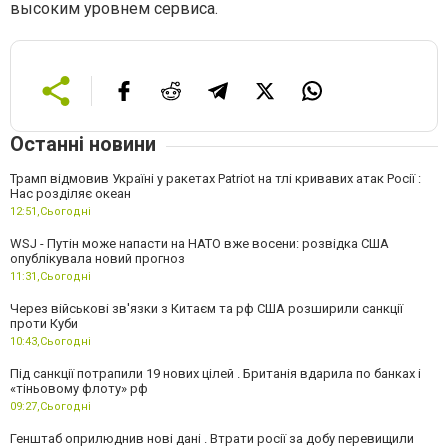
высоким уровнем сервиса.
Останні новини
Трамп відмовив Україні у ракетах Patriot на тлі кривавих атак Росії :
Нас розділяє океан
12:51,
Сьогодні
WSJ - Путін може напасти на НАТО вже восени: розвідка США
опублікувала новий прогноз
11:31,
Сьогодні
Через військові зв'язки з Китаєм та рф США розширили санкції
проти Куби
10:43,
Сьогодні
Під санкції потрапили 19 нових цілей . Британія вдарила по банках і
«тіньовому флоту» рф
09:27,
Сьогодні
Генштаб оприлюднив нові дані . Втрати росії за добу перевищили