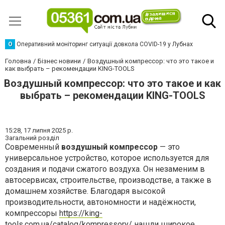
О
Оперативний моніторинг ситуації довкола COVID-19 у Лубнах
Головна
Бізнес новини
Воздушный компрессор: что это такое и
как выбрать – рекомендации KING-TOOLS
Воздушный компрессор: что это такое и как
выбрать – рекомендации KING-TOOLS
15:28,
17 липня 2025 р.
Загальний розділ
Современный
воздушный компрессор
— это
универсальное устройство, которое используется для
создания и подачи сжатого воздуха. Он незаменим в
автосервисах, строительстве, производстве, а также в
домашнем хозяйстве. Благодаря высокой
производительности, автономности и надёжности,
компрессоры
https://king-
tools.com.ua/catalog/kompressory/
нашли широкое