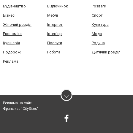
Будівництво
Відпочинок
Розваги
Бізнес
Меблі
Спорт
Жіночий розділ
Інтернет
Культура
Економіка
Інтер'єр
Мода
Кулінарія
Послуги
Родина
Подорожі
Робота
Дитячий розділ
Реклама
Реклама на сайті
Франшиза "CitySites"