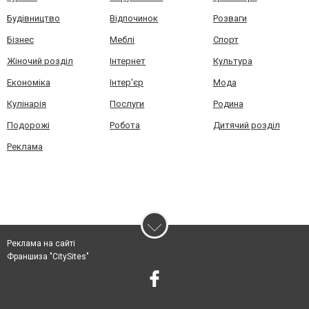
Будівництво
Відпочинок
Розваги
Бізнес
Меблі
Спорт
Жіночий розділ
Інтернет
Культура
Економіка
Інтер'єр
Мода
Кулінарія
Послуги
Родина
Подорожі
Робота
Дитячий розділ
Реклама
Реклама на сайті
Франшиза "CitySites"