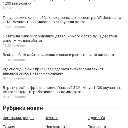
1200 військових
08:19,
Вчора
Під ударами один з найбільших розподільчих центрів Wildberries та
НПЗ . Безпілотники масовано атакували росію
12:52,
5 серпня
Повітряні сили ЗСУ озвучили деталі нічного обстрілу : з десятків
ракет – жодної збитої
11:29,
5 серпня
Reuters - США майже вичерпали запаси ракет великої дальності
10:42,
5 серпня
Від сьогодні Чехія припиняє надавати тимчасовий захист
військовозобов’язаним українцям
09:11,
5 серпня
Втрати росії на фронті оновив Генштаб ЗСУ : Мінус 1 130 окупантів,
65 артсистем і 10 роботизованих комплексів
08:41,
5 серпня
Рубрики новин
Загальний розділ
Техніка
Здоров'я
Туризм
Нерухомість
Транспорт