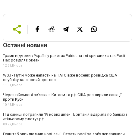
Останні новини
Трамп відмовив Україні у ракетах Patriot на тлі кривавих атак Росії :
Нас розділяє океан
12:51,
Вчора
WSJ - Путін може напасти на НАТО вже восени: розвідка США
опублікувала новий прогноз
11:31,
Вчора
Через військові зв'язки з Китаєм та рф США розширили санкції
проти Куби
10:43,
Вчора
Під санкції потрапили 19 нових цілей . Британія вдарила по банках і
«тіньовому флоту» рф
09:27,
Вчора
Генштаб оприлюднив нові дані . Втрати росії за добу перевищили