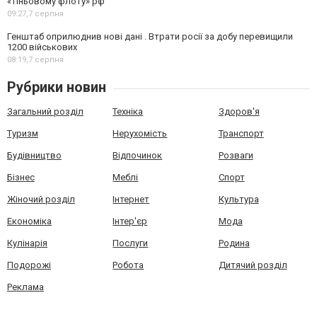
«тіньовому флоту» рф
09:27,
7 серпня
Генштаб оприлюднив нові дані . Втрати росії за добу перевищили
1200 військових
08:19,
7 серпня
Рубрики новин
Загальний розділ
Техніка
Здоров'я
Туризм
Нерухомість
Транспорт
Будівництво
Відпочинок
Розваги
Бізнес
Меблі
Спорт
Жіночий розділ
Інтернет
Культура
Економіка
Інтер'єр
Мода
Кулінарія
Послуги
Родина
Подорожі
Робота
Дитячий розділ
Реклама