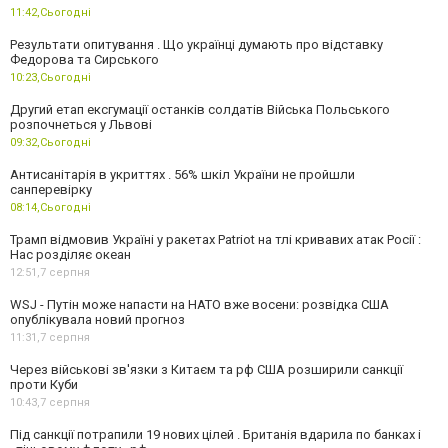
11:42,
Сьогодні
Результати опитування . Що українці думають про відставку
Федорова та Сирського
10:23,
Сьогодні
Другий етап ексгумації останків солдатів Війська Польського
розпочнеться у Львові
09:32,
Сьогодні
Антисанітарія в укриттях . 56% шкіл України не пройшли
санперевірку
08:14,
Сьогодні
Трамп відмовив Україні у ракетах Patriot на тлі кривавих атак Росії :
Нас розділяє океан
12:51,
7 серпня
WSJ - Путін може напасти на НАТО вже восени: розвідка США
опублікувала новий прогноз
11:31,
7 серпня
Через військові зв'язки з Китаєм та рф США розширили санкції
проти Куби
10:43,
7 серпня
Під санкції потрапили 19 нових цілей . Британія вдарила по банках і