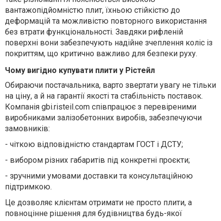
вантажопідйомністю плит, їхньою стійкістю до
деформацій та можливістю повторного використання
без втрати функціональності.
Завдяки рифленій
поверхні вони забезпечують надійне зчеплення коліс із
покриттям, що критично важливо для безпеки руху.
Чому вигідно купувати плити у Рістейл
Обираючи постачальника, варто звертати увагу не тільки
на ціну, а й на гарантії якості та стабільність поставок.
Компанія gbi.risteil.com співпрацює з перевіреними
виробниками залізобетонних виробів, забезпечуючи
замовників:
-
чіткою відповідністю стандартам ГОСТ і ДСТУ;
-
вибором різних габаритів під конкретні про
є
кти;
- зручними умовами доставки та консультаційною
підтримкою.
Це дозволяє клієнтам отримати не просто плити, а
повноцінне рішення для будівництва будь-якої