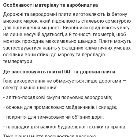
Особливості матеріалу та виробництва
Дорожні та аеродромні плити виготовляють із бетону
високих марок, який підсилюють сталевою арматурою
для підвищення міцності.
Виробники приділяють увагу
не лише несучій здатності, а й точності геометрії, щоб
монтаж проходив максимально швидко. Плити можуть
застосовуватися навіть у складних кліматичних умовах,
оскільки вони стійкі до морозу та перепадів
температури.
Де застосовують плити ПАГ та дорожні плити
Їхнє використання не обмежується лише дорогами —
спектр значно ширший:
-
злітно-посадкові смуги польових аеродромів;
-
основи для промислових майданчиків і складів;
-
покриття для тимчасових чи об’їзних доріг;
- площадки для важкої будівельної техніки та кранів.
Таке різноманіття пояснюється високою