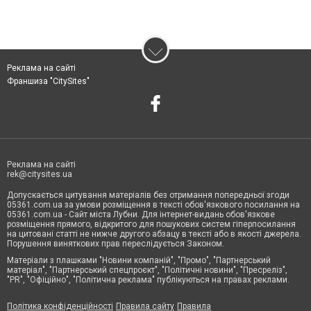
Реклама на сайті
Франшиза "CitySites"
Реклама на сайті
rek@citysites.ua
Допускається цитування матеріалів без отримання попередньої згоди
05361.com.ua за умови розміщення в тексті обов'язкового посилання на
05361.com.ua - Сайт міста Лубни. Для інтернет-видань обов'язкове
розміщення прямого, відкритого для пошукових систем гіперпосилання
на цитовані статті не нижче другого абзацу в тексті або в якості джерела.
Порушення виняткових прав переслідується Законом.
Матеріали з плашками "Новини компаній", "Промо", "Партнерський
матеріал", "Партнерський спецпроєкт", "Політичні новини", "Пресреліз",
"PR", "Офіційно", "Політична реклама" публікуються на правах реклами.
Політика конфіденційності
Правила сайту
Правила