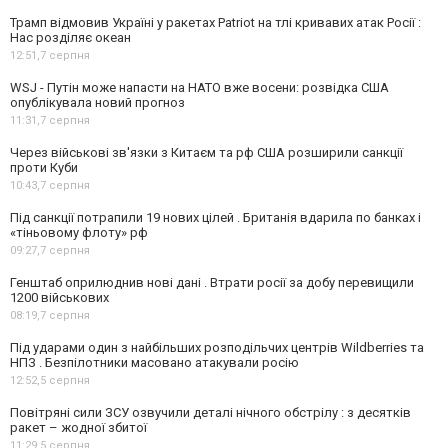
Трамп відмовив Україні у ракетах Patriot на тлі кривавих атак Росії :
Нас розділяє океан
12:51,
7 серпня
WSJ - Путін може напасти на НАТО вже восени: розвідка США
опублікувала новий прогноз
11:31,
7 серпня
Через військові зв'язки з Китаєм та рф США розширили санкції
проти Куби
10:43,
7 серпня
Під санкції потрапили 19 нових цілей . Британія вдарила по банках і
«тіньовому флоту» рф
09:27,
7 серпня
Генштаб оприлюднив нові дані . Втрати росії за добу перевищили
1200 військових
08:19,
7 серпня
Під ударами один з найбільших розподільчих центрів Wildberries та
НПЗ . Безпілотники масовано атакували росію
12:52,
5 серпня
Повітряні сили ЗСУ озвучили деталі нічного обстрілу : з десятків
ракет – жодної збитої
11:29,
5 серпня