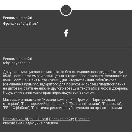
Реклама на сайті
Франшиза "CitySites"
Реклама на сайті
rek@citysites.ua
Допускається цитування матеріалів без отримання попередньої згоди
05361.com.ua за умови розміщення в тексті обов'язкового посилання на
05361.com.ua - Сайт міста Лубни. Для інтернет-видань обов'язкове
розміщення прямого, відкритого для пошукових систем гіперпосилання
на цитовані статті не нижче другого абзацу в тексті або в якості джерела.
Порушення виняткових прав переслідується Законом.
Матеріали з плашками "Новини компаній", "Промо", "Партнерський
матеріал", "Партнерський спецпроєкт", "Політичні новини", "Пресреліз",
"PR", "Офіційно", "Політична реклама" публікуються на правах реклами.
Політика конфіденційності
Правила сайту
Правила
класифайд
Редакційна політика