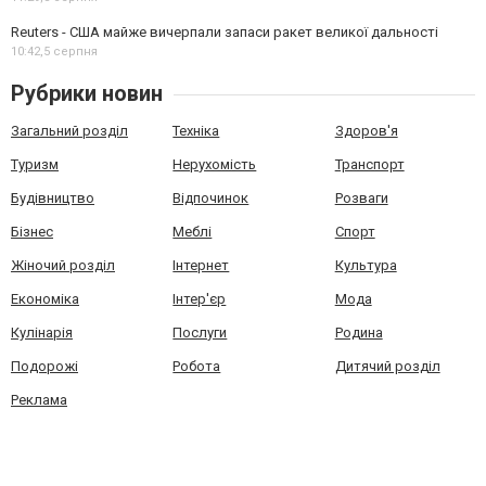
Reuters - США майже вичерпали запаси ракет великої дальності
10:42,
5 серпня
Рубрики новин
Загальний розділ
Техніка
Здоров'я
Туризм
Нерухомість
Транспорт
Будівництво
Відпочинок
Розваги
Бізнес
Меблі
Спорт
Жіночий розділ
Інтернет
Культура
Економіка
Інтер'єр
Мода
Кулінарія
Послуги
Родина
Подорожі
Робота
Дитячий розділ
Реклама