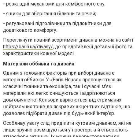
-
розкладні механізми для комфортного сну;
-
ящики для зберігання білизни та речей;
-
регульовані підголівники та підлокітники для
додаткового комфорту.
Переглянути повний асортимент
диванів
можна на сайті
https://barin.ua/divany/
, де представлені детальні фото та
характеристики кожної моделі.
Матеріали оббивки та дизайн
Одним з головних факторів при виборі дивана є
матеріал оббивки. У «Barin House» пропонуються як
класичні тканини та екошкіра, так і сучасні м’які
матеріали, які легко очищуються і відрізняються
довговічністю. Кольори варіюються від стриманих
нейтральних тонів до яскравих акцентних відтінків, що
дозволяє підібрати диван під будь-який інтер’єр.
Особливу увагу слід приділити кутовим диванам, які не
лише зручно розміщуються у просторі, а й створюють
атмосферу затишку. Їх можна використовувати як