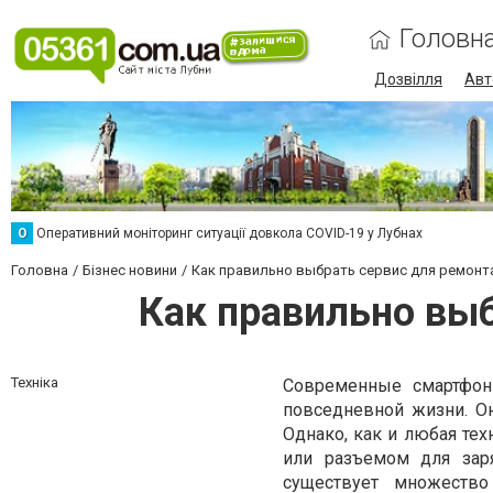
Головн
Дозвілля
Авт
О
Оперативний моніторинг ситуації довкола COVID-19 у Лубнах
Головна
Бізнес новини
Как правильно выбрать сервис для ремонт
Как правильно выб
Техніка
Современные смартфоны
повседневной жизни. Они
Однако, как и любая тех
или разъемом для зар
существует множество