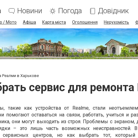
а
Новини
Погода
Довідник
о / Мото
Афіша
Карта міста
Оголошення
Нерухомість
Ф
а Реалми в Харькове
рать сервис для ремонта
, такие как устройства от Realme, стали неотъемле
 помогают оставаться на связи, работать, учиться и раз
ника, они могут выходить из строя. Проблемы с экраном,
ядки – это лишь часть возможных неисправностей. В
 сервисных центров, но как выбрать тот, который 