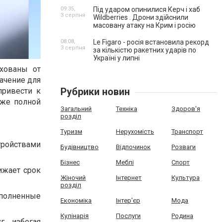
09:35,
Під ударом опинилися Керч і хаб
3 серпня
Wildberries . Дрони здійснили
масовану атаку на Крим і росію
08:08,
Le Figaro - росія встановила рекорд
3 серпня
за кількістю ракетних ударів по
Україні у липні
ахованы от
ачение для
Рубрики новин
привести к
аже полной
Загальний
Техніка
Здоров'я
розділ
Туризм
Нерухомість
Транспорт
ройствами
Будівництво
Відпочинок
Розваги
Бізнес
Меблі
Спорт
ижает срок
Жіночий
Інтернет
Культура
розділ
полненные
Економіка
Інтер'єр
Мода
Кулінарія
Послуги
Родина
г, избегая