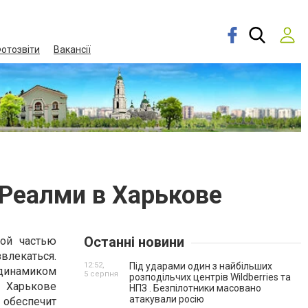
отозвіти
Вакансії
 Реалми в Харькове
Останні новини
мой частью
влекаться.
12:52,
Під ударами один з найбільших
 динамиком
5 серпня
розподільчих центрів Wildberries та
 Харькове
НПЗ . Безпілотники масовано
атакували росію
обеспечит