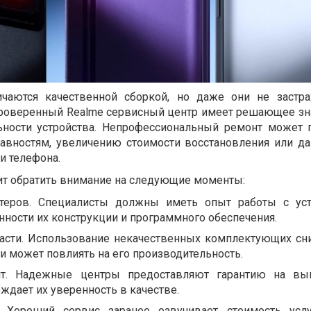
чаются качественной сборкой, но даже они не застр
проверенный Realme сервисный центр имеет решающее зн
ьности устройства. Непрофессиональный ремонт может 
авностям, увеличению стоимости восстановления или д
и телефона.
ит обратить внимание на следующие моменты:
теров. Специалисты должны иметь опыт работы с уст
енности их конструкции и программного обеспечения.
асти. Использование некачественных комплектующих сн
и может повлиять на его производительность.
нт. Надежные центры предоставляют гарантию на вы
рждает их уверенность в качестве.
. Хороший сервис заранее озвучивает стоимость услу