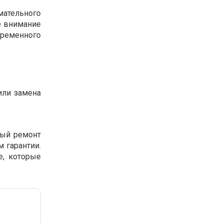
мательного
е внимание
временного
или замена
ный ремонт
 гарантии.
e, которые