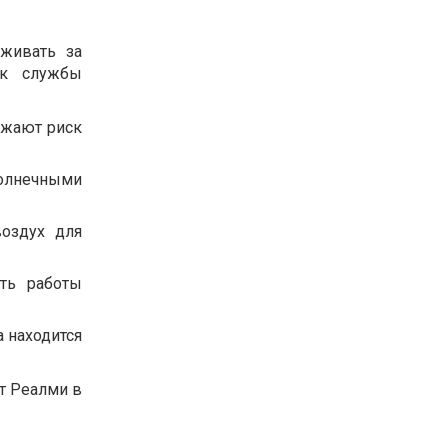
живать за
ок службы
ижают риск
солнечными
оздух для
ть работы
а находится
т Реалми в