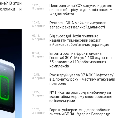
ние? В этой
11:29,
Повітряні сили ЗСУ озвучили деталі
поломки и
5 серпня
нічного обстрілу : з десятків ракет –
жодної збитої
10:42,
Reuters - США майже вичерпали
5 серпня
запаси ракет великої дальності
09:11,
Від сьогодні Чехія припиняє
5 серпня
надавати тимчасовий захист
військовозобов’язаним українцям
08:41,
Втрати росії на фронті оновив
5 серпня
Генштаб ЗСУ : Мінус 1 130 окупантів,
65 артсистем і 10 роботизованих
комплексів
12:51,
Росія зруйнувала 37 АЗК "Нафтогазу"
3 серпня
від початку року – частину атакували
повторно
11:27,
NYT - Китай розгорнув небачену за
3 серпня
масштабом мережу спостереження
за іноземцями
10:28,
Горить університет, де розробляли
3 серпня
системи БПЛА . Удар по Бєлгороду