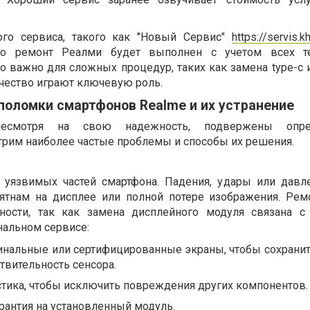
го сервиса, такого как "Новый Сервис"
https://servis.k
 что ремонт Реалми будет выполнен с учетом всех те
о важно для сложных процедур, таких как замена type-c 
качество играют ключевую роль.
поломки смартфонов Realme и их устранение
несмотря на свою надежность, подвержены опре
трим наиболее частые проблемы и способы их решения.
 уязвимых частей смартфона. Падения, удары или давл
пятнам на дисплее или полной потере изображения. Рем
тности, так как замена дисплейного модуля связана с
нальном сервисе:
инальные или сертифицированные экраны, чтобы сохранит
твительность сенсора.
стика, чтобы исключить повреждения других компонентов.
рантия на установленный модуль.