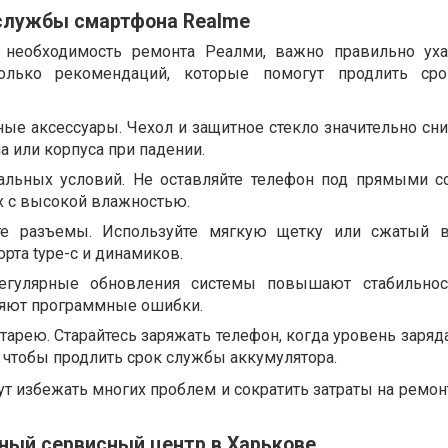
 службы смартфона Realme
 необходимость ремонта Реалми, важно правильно уха
колько рекомендаций, которые помогут продлить ср
ные аксессуары. Чехол и защитное стекло значительно сн
 или корпуса при падении.
альных условий. Не оставляйте телефон под прямыми 
х с высокой влажностью.
те разъемы. Используйте мягкую щетку или сжатый в
орта type-c и динамиков.
егулярные обновления системы повышают стабильнос
аняют программные ошибки.
тарею. Старайтесь заряжать телефон, когда уровень заряд
 чтобы продлить срок службы аккумулятора.
т избежать многих проблем и сократить затраты на ремон
ный сервисный центр в Харькове