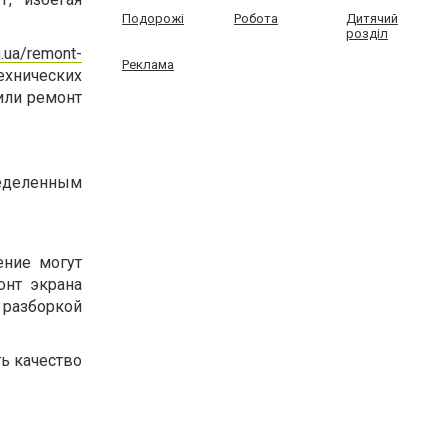
Подорожі
Робота
Дитячий
розділ
h.ua/remont-
Реклама
хнических
или ремонт
деленным
ение могут
онт экрана
 разборкой
ь качество