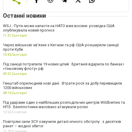
Останні новини
WSJ - Путін може напасти на НАТО вже восени: розвідка США
опублікувала новий прогноз
11:31,
Сьогодні
Через військові зв'язки з Китаєм та рф США розширили санкції
проти Куби
10:43,
Сьогодні
Під санкції потрапили 19 нових цілей . Британія вдарила по банках і
«тіньовому флоту» рф
09:27,
Сьогодні
Генштаб оприлюднив нові дані . Втрати росії за добу перевищили
1200 військових
08:19,
Сьогодні
Під ударами один з найбільших розподільчих центрів Wildberries та
НПЗ . Безпілотники масовано атакували росію
12:52,
5 серпня
Повітряні сили ЗСУ озвучили деталі нічного обстрілу : з десятків
ракет – жодної збитої
11:29,
5 серпня