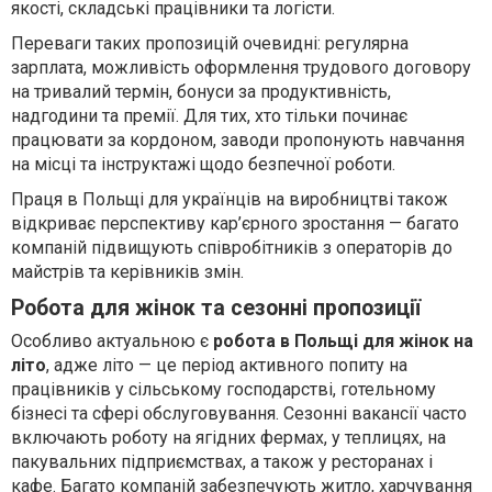
якості, складські працівники та логісти.
Переваги таких пропозицій очевидні: регулярна
зарплата, можливість оформлення трудового договору
на тривалий термін, бонуси за продуктивність,
надгодини та премії. Для тих, хто тільки починає
працювати за кордоном, заводи пропонують навчання
на місці та інструктажі щодо безпечної роботи.
Праця в Польщі для українців на виробництві також
відкриває перспективу кар’єрного зростання — багато
компаній підвищують співробітників з операторів до
майстрів та керівників змін.
Робота для жінок та сезонні пропозиції
Особливо актуальною є
робота в Польщі для жінок на
літо
, адже літо — це період активного попиту на
працівників у сільському господарстві, готельному
бізнесі та сфері обслуговування. Сезонні вакансії часто
включають роботу на ягідних фермах, у теплицях, на
пакувальних підприємствах, а також у ресторанах і
кафе. Багато компаній забезпечують житло, харчування