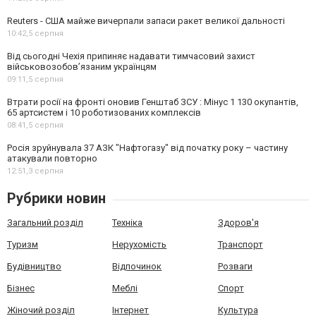
Reuters - США майже вичерпали запаси ракет великої дальності
10:42,
5 серпня
Від сьогодні Чехія припиняє надавати тимчасовий захист
військовозобов’язаним українцям
09:11,
5 серпня
Втрати росії на фронті оновив Генштаб ЗСУ : Мінус 1 130 окупантів,
65 артсистем і 10 роботизованих комплексів
08:41,
5 серпня
Росія зруйнувала 37 АЗК "Нафтогазу" від початку року – частину
атакували повторно
12:51,
3 серпня
Рубрики новин
Загальний розділ
Техніка
Здоров'я
Туризм
Нерухомість
Транспорт
Будівництво
Відпочинок
Розваги
Бізнес
Меблі
Спорт
Жіночий розділ
Інтернет
Культура