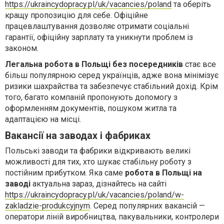
https://ukraincydopracy.pl/uk/vacancies/poland
та оберіть
кращу пропозицію для себе. Офіційне
працевлаштування дозволяє отримати соціальні
гарантії, офіційну зарплату та уникнути проблем із
законом.
Легальна робота в Польщі без посередників
стає все
більш популярною серед українців, адже вона мінімізує
ризики шахрайства та забезпечує стабільний дохід. Крім
того, багато компаній пропонують допомогу з
оформленням документів, пошуком житла та
адаптацією на місці.
Вакансії на заводах і фабриках
Польські заводи та фабрики відкривають великі
можливості для тих, хто шукає стабільну роботу з
постійним прибутком. Яка саме
робота в Польщі на
заводі
актуальна зараз, дізнайтесь на сайті
https://ukraincydopracy.pl/uk/vacancies/poland/w-
zakladzie-produkcyjnym
. Серед популярних вакансій —
оператори ліній виробництва, пакувальники, контролери