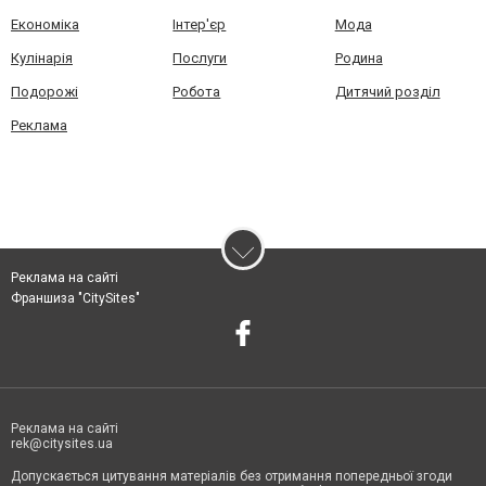
Економіка
Інтер'єр
Мода
Кулінарія
Послуги
Родина
Подорожі
Робота
Дитячий розділ
Реклама
Реклама на сайті
Франшиза "CitySites"
Реклама на сайті
rek@citysites.ua
Допускається цитування матеріалів без отримання попередньої згоди