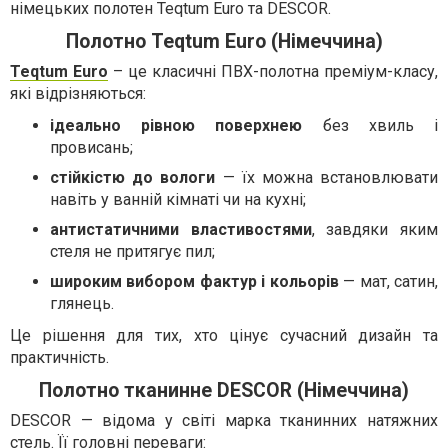
німецьких полотен Teqtum Euro та DESCOR.
Полотно Teqtum Euro (Німеччина)
Teqtum Euro
– це класичні ПВХ-полотна преміум-класу,
які відрізняються:
ідеально рівною поверхнею
без хвиль і
провисань;
стійкістю до вологи
— їх можна встановлювати
навіть у ванній кімнаті чи на кухні;
антистатичними властивостями
, завдяки яким
стеля не притягує пил;
широким вибором фактур і кольорів
— мат, сатин,
глянець.
Це рішення для тих, хто цінує сучасний дизайн та
практичність.
Полотно тканинне DESCOR (Німеччина)
DESCOR — відома у світі марка тканинних натяжних
стель. Її головні переваги: