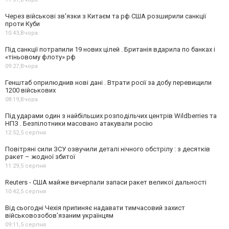
Через військові зв'язки з Китаєм та рф США розширили санкції
проти Куби
10:43,
Вчора
Під санкції потрапили 19 нових цілей . Британія вдарила по банках і
«тіньовому флоту» рф
09:27,
Вчора
Генштаб оприлюднив нові дані . Втрати росії за добу перевищили
1200 військових
08:19,
Вчора
Під ударами один з найбільших розподільчих центрів Wildberries та
НПЗ . Безпілотники масовано атакували росію
12:52,
5 серпня
Повітряні сили ЗСУ озвучили деталі нічного обстрілу : з десятків
ракет – жодної збитої
11:29,
5 серпня
Reuters - США майже вичерпали запаси ракет великої дальності
10:42,
5 серпня
Від сьогодні Чехія припиняє надавати тимчасовий захист
військовозобов’язаним українцям
09:11,
5 серпня