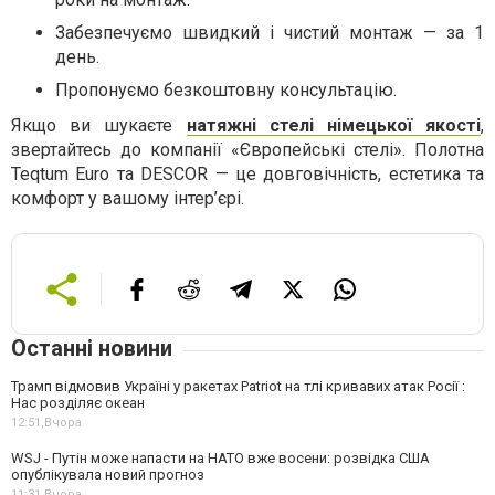
Забезпечуємо швидкий і чистий монтаж — за 1
день.
Пропонуємо безкоштовну консультацію.
Якщо ви шукаєте
натяжні стелі німецької якості
,
звертайтесь до компанії «Європейські стелі». Полотна
Teqtum Euro та DESCOR — це довговічність, естетика та
комфорт у вашому інтер’єрі.
Останні новини
Трамп відмовив Україні у ракетах Patriot на тлі кривавих атак Росії :
Нас розділяє океан
12:51,
Вчора
WSJ - Путін може напасти на НАТО вже восени: розвідка США
опублікувала новий прогноз
11:31,
Вчора