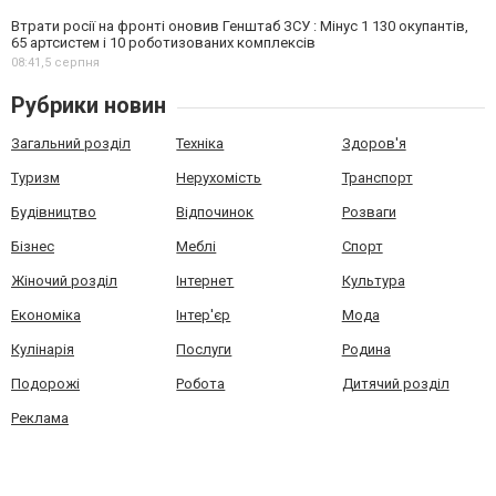
Втрати росії на фронті оновив Генштаб ЗСУ : Мінус 1 130 окупантів,
65 артсистем і 10 роботизованих комплексів
08:41,
5 серпня
Рубрики новин
Загальний розділ
Техніка
Здоров'я
Туризм
Нерухомість
Транспорт
Будівництво
Відпочинок
Розваги
Бізнес
Меблі
Спорт
Жіночий розділ
Інтернет
Культура
Економіка
Інтер'єр
Мода
Кулінарія
Послуги
Родина
Подорожі
Робота
Дитячий розділ
Реклама