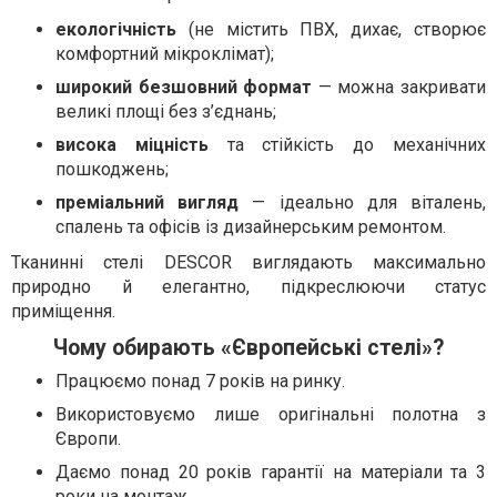
екологічність
(не містить ПВХ, дихає, створює
комфортний мікроклімат);
широкий безшовний формат
— можна закривати
великі площі без з’єднань;
висока міцність
та стійкість до механічних
пошкоджень;
преміальний вигляд
— ідеально для віталень,
спалень та офісів із дизайнерським ремонтом.
Тканинні стелі DESCOR виглядають максимально
природно й елегантно, підкреслюючи статус
приміщення.
Чому обирають «Європейські стелі»?
Працюємо понад 7 років на ринку.
Використовуємо лише оригінальні полотна з
Європи.
Даємо понад 20 років гарантії на матеріали та 3
роки на монтаж.