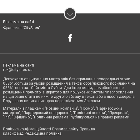
Реклама на сайті
Франшиза "CitySites"
Реклама на сайті
rek@citysites.ua
Допускається цитування матеріалів без отримання попередньої згоди
05361.com.ua за умови розміщення в тексті обов'язкового посилання на
05361.com.ua - Сайт міста Лубни. Для інтернет-видань обов'язкове
розміщення прямого, відкритого для пошукових систем гіперпосилання
на цитовані статті не нижче другого абзацу в тексті або в якості джерела.
Порушення виняткових прав переслідується Законом.
Матеріали з плашками "Новини компаній", "Промо", "Партнерський
матеріал", "Партнерський спецпроєкт", "Політичні новини", "Пресреліз",
"PR", "Офіційно", "Політична реклама" публікуються на правах реклами.
Політика конфіденційності
Правила сайту
Правила
класифайд
Редакційна політика