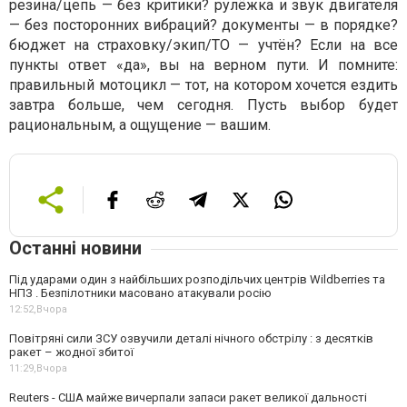
резина/цепь — без критики? рулёжка и звук двигателя
— без посторонних вибраций? документы — в порядке?
бюджет на страховку/экип/ТО — учтён? Если на все
пункты ответ «да», вы на верном пути. И помните:
правильный мотоцикл — тот, на котором хочется ездить
завтра больше, чем сегодня. Пусть выбор будет
рациональным, а ощущение — вашим.
Останні новини
Під ударами один з найбільших розподільчих центрів Wildberries та
НПЗ . Безпілотники масовано атакували росію
12:52,
Вчора
Повітряні сили ЗСУ озвучили деталі нічного обстрілу : з десятків
ракет – жодної збитої
11:29,
Вчора
Reuters - США майже вичерпали запаси ракет великої дальності