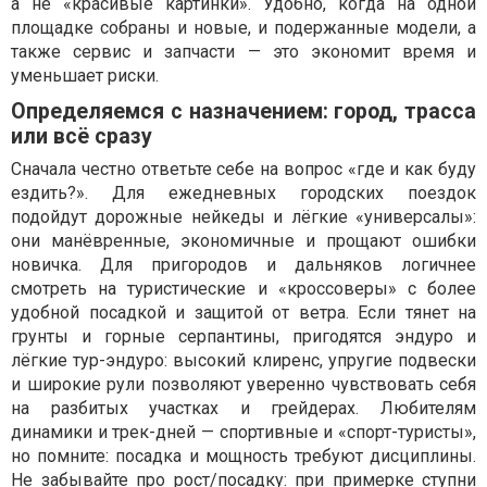
а не «красивые картинки». Удобно, когда на одной
площадке собраны и новые, и подержанные модели, а
также сервис и запчасти — это экономит время и
уменьшает риски.
Определяемся с назначением: город, трасса
или всё сразу
Сначала честно ответьте себе на вопрос «где и как буду
ездить?». Для ежедневных городских поездок
подойдут дорожные нейкеды и лёгкие «универсалы»:
они манёвренные, экономичные и прощают ошибки
новичка. Для пригородов и дальняков логичнее
смотреть на туристические и «кроссоверы» с более
удобной посадкой и защитой от ветра. Если тянет на
грунты и горные серпантины, пригодятся эндуро и
лёгкие тур-эндуро: высокий клиренс, упругие подвески
и широкие рули позволяют уверенно чувствовать себя
на разбитых участках и грейдерах. Любителям
динамики и трек-дней — спортивные и «спорт-туристы»,
но помните: посадка и мощность требуют дисциплины.
Не забывайте про рост/посадку: при примерке ступни