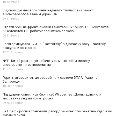
10:42,
Вчора
Від сьогодні Чехія припиняє надавати тимчасовий захист
військовозобов’язаним українцям
09:11,
Вчора
Втрати росії на фронті оновив Генштаб ЗСУ : Мінус 1 130 окупантів,
65 артсистем і 10 роботизованих комплексів
08:41,
Вчора
Росія зруйнувала 37 АЗК "Нафтогазу" від початку року – частину
атакували повторно
12:51,
3 серпня
NYT - Китай розгорнув небачену за масштабом мережу
спостереження за іноземцями
11:27,
3 серпня
Горить університет, де розробляли системи БПЛА . Удар по
Бєлгороду
10:28,
3 серпня
Під ударом опинилися Керч і хаб Wildberries . Дрони здійснили
масовану атаку на Крим і росію
09:35,
3 серпня
Le Figaro - росія встановила рекорд за кількістю ракетних ударів по
Україні у липні