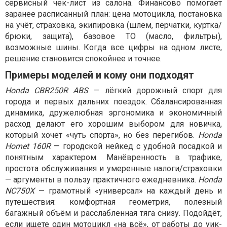
сервисный чек-лист из салона. Финансово помогает
заранее расписанный план: цена мотоцикла, постановка
на учёт, страховка, экипировка (шлем, перчатки, куртка/
брюки, защита), базовое ТО (масло, фильтры),
возможные шины. Когда все цифры на одном листе,
решение становится спокойнее и точнее.
Примеры моделей и кому они подходят
Honda CBR250R ABS
— лёгкий дорожный спорт для
города и первых дальних поездок. Сбалансированная
динамика, дружелюбная эргономика и экономичный
расход делают его хорошим выбором для новичка,
который хочет «чуть спорта», но без перегибов.
Honda
Hornet 160R
— городской нейкед с удобной посадкой и
понятным характером. Манёвренность в трафике,
простота обслуживания и умеренные налоги/страховки
— аргументы в пользу практичного ежедневника.
Honda
NC750X
— грамотный «универсал» на каждый день и
путешествия: комфортная геометрия, полезный
багажный объём и расслабленная тяга снизу. Подойдёт,
если ищете один мотоцикл «на всё», от работы до уик-