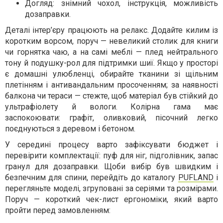
Догляд: знімний чохол, інструкція, можливість
дозаправки.
Деталі інтер’єру працюють на релакс. Додайте килим із
коротким ворсом, поруч — невеликий столик для книги
чи горнятка чаю, а на самі меблі — плед нейтрального
тону й подушку-рол для підтримки шиї. Якщо у просторі
є домашні улюбленці, обирайте тканини зі щільним
плетінням і антивандальним просоченням; за наявності
балкона чи тераси — стежте, щоб матеріал був стійкий до
ультрафіолету й вологи. Колірна гама має
заспокоювати: графіт, оливковий, пісочний легко
поєднуються з деревом і бетоном.
У середині процесу варто зафіксувати бюджет і
перевірити комплектації: пуф для ніг, підголівник, запас
гранул для дозаправки. Щоби вибір був швидким і
безпечним для спини, перейдіть до каталогу
PUFLAND
і
перегляньте моделі, згруповані за серіями та розмірами.
Поруч — короткий чек-лист ергономіки, який варто
пройти перед замовленням: