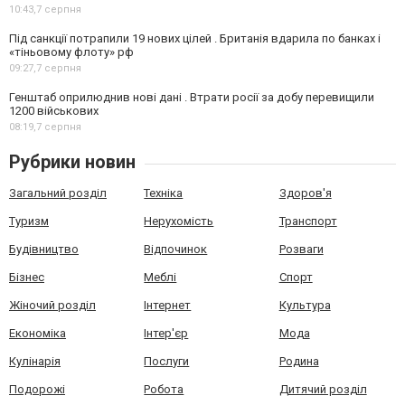
10:43,
7 серпня
Під санкції потрапили 19 нових цілей . Британія вдарила по банках і
«тіньовому флоту» рф
09:27,
7 серпня
Генштаб оприлюднив нові дані . Втрати росії за добу перевищили
1200 військових
08:19,
7 серпня
Рубрики новин
Загальний розділ
Техніка
Здоров'я
Туризм
Нерухомість
Транспорт
Будівництво
Відпочинок
Розваги
Бізнес
Меблі
Спорт
Жіночий розділ
Інтернет
Культура
Економіка
Інтер'єр
Мода
Кулінарія
Послуги
Родина
Подорожі
Робота
Дитячий розділ