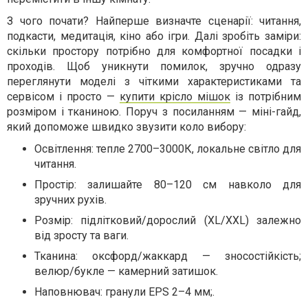
З чого почати? Найперше визначте сценарії: читання,
подкасти, медитація, кіно або ігри. Далі зробіть заміри:
скільки простору потрібно для комфортної посадки і
проходів. Щоб уникнути помилок, зручно одразу
переглянути моделі з чіткими характеристиками та
сервісом і просто —
купити крісло мішок
із потрібним
розміром і тканиною. Поруч з посиланням — міні-гайд,
який допоможе швидко звузити коло вибору:
Освітлення: тепле 2700–3000К, локальне світло для
читання.
Простір: залишайте 80–120 см навколо для
зручних рухів.
Розмір: підлітковий/дорослий (XL/XXL) залежно
від зросту та ваги.
Тканина: оксфорд/жаккард — зносостійкість;
велюр/букле — камерний затишок.
Наповнювач: гранули EPS 2–4 мм;.