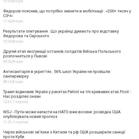
12:59,
Вчора
Федоров пояснив, що потрібно змінити в мобілізації . «200+ тисяч у
СЗЧ»
11:42,
Вчора
Результати опитування . Що українці думають про відставку
Федорова та Сирського
10:23,
Вчора
Другий етап ексгумації останків солдатів Війська Польського
розпочнеться у Львові
09:32,
Вчора
Антисанітарія в укриттях . 56% шкіл України не пройшли
санперевірку
08:14,
Вчора
Трамп відмовив Україні у ракетах Patriot на тлі кривавих атак Росії :
Нас розділяє океан
12:51,
7 серпня
WSJ - Путін може напасти на НАТО вже восени: розвідка США
опублікувала новий прогноз
11:31,
7 серпня
Через військові зв'язки з Китаєм та рф США розширили санкції
проти Куби