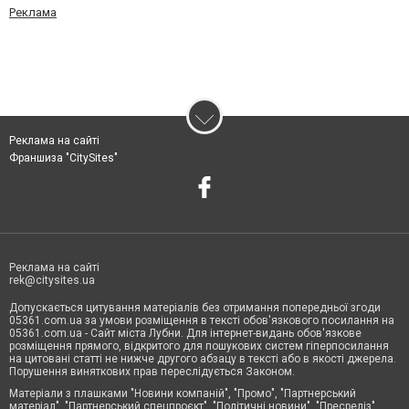
Реклама
Реклама на сайті
Франшиза "CitySites"
Реклама на сайті
rek@citysites.ua
Допускається цитування матеріалів без отримання попередньої згоди
05361.com.ua за умови розміщення в тексті обов'язкового посилання на
05361.com.ua - Сайт міста Лубни. Для інтернет-видань обов'язкове
розміщення прямого, відкритого для пошукових систем гіперпосилання
на цитовані статті не нижче другого абзацу в тексті або в якості джерела.
Порушення виняткових прав переслідується Законом.
Матеріали з плашками "Новини компаній", "Промо", "Партнерський
матеріал", "Партнерський спецпроєкт", "Політичні новини", "Пресреліз",