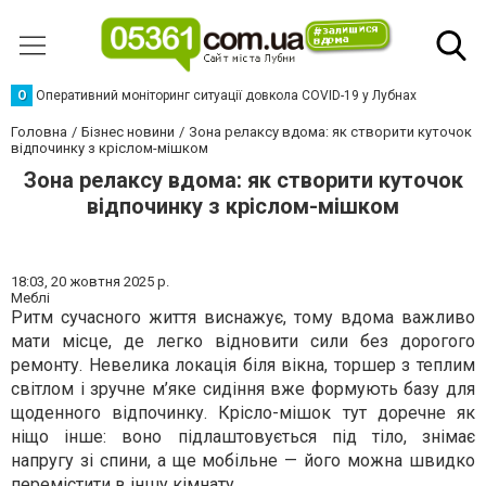
О
Оперативний моніторинг ситуації довкола COVID-19 у Лубнах
Головна
Бізнес новини
Зона релаксу вдома: як створити куточок
відпочинку з кріслом-мішком
Зона релаксу вдома: як створити куточок
відпочинку з кріслом-мішком
18:03,
20 жовтня 2025 р.
Меблі
Ритм сучасного життя виснажує, тому вдома важливо
мати місце, де легко відновити сили без дорогого
ремонту. Невелика локація біля вікна, торшер з теплим
світлом і зручне м’яке сидіння вже формують базу для
щоденного відпочинку. Крісло-мішок тут доречне як
ніщо інше: воно підлаштовується під тіло, знімає
напругу зі спини, а ще мобільне — його можна швидко
перемістити в іншу кімнату.