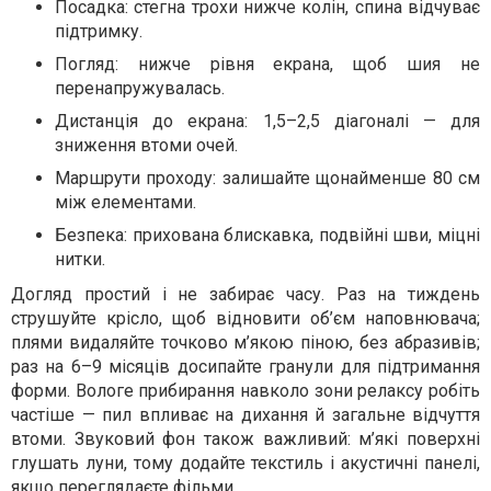
Посадка: стегна трохи нижче колін, спина відчуває
підтримку.
Погляд: нижче рівня екрана, щоб шия не
перенапружувалась.
Дистанція до екрана: 1,5–2,5 діагоналі — для
зниження втоми очей.
Маршрути проходу: залишайте щонайменше 80 см
між елементами.
Безпека: прихована блискавка, подвійні шви, міцні
нитки.
Догляд простий і не забирає часу. Раз на тиждень
струшуйте крісло, щоб відновити об’єм наповнювача;
плями видаляйте точково м’якою піною, без абразивів;
раз на 6–9 місяців досипайте гранули для підтримання
форми. Вологе прибирання навколо зони релаксу робіть
частіше — пил впливає на дихання й загальне відчуття
втоми. Звуковий фон також важливий: м’які поверхні
глушать луни, тому додайте текстиль і акустичні панелі,
якщо переглядаєте фільми.