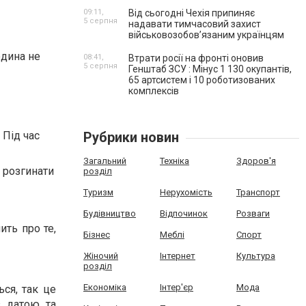
09:11,
Від сьогодні Чехія припиняє
5 серпня
надавати тимчасовий захист
військовозобов’язаним українцям
юдина не
08:41,
Втрати росії на фронті оновив
5 серпня
Генштаб ЗСУ : Мінус 1 130 окупантів,
65 артсистем і 10 роботизованих
комплексів
 Під час
Рубрики новин
Загальний
Техніка
Здоров'я
я розгинати
розділ
Туризм
Нерухомість
Транспорт
Будівництво
Відпочинок
Розваги
ить про те,
Бізнес
Меблі
Спорт
Жіночий
Інтернет
Культура
розділ
Економіка
Інтер'єр
Мода
ься, так це
з датою та