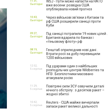
11:31,
WSJ - Путін може напасти на НАТО
Сьогодні
вже восени: розвідка США
опублікувала новий прогноз
10:43,
Через військові зв'язки з Китаєм та
Сьогодні
рф США розширили санкції проти
Куби
09:27,
Під санкції потрапили 19 нових цілей .
Сьогодні
Британія вдарила по банках і
«тіньовому флоту» рф
08:19,
Генштаб оприлюднив нові дані .
Сьогодні
Втрати росії за добу перевищили
1200 військових
12:52,
Під ударами один з найбільших
5 серпня
розподільчих центрів Wildberries та
НПЗ . Безпілотники масовано
атакували росію
11:29,
Повітряні сили ЗСУ озвучили деталі
5 серпня
нічного обстрілу : з десятків ракет –
жодної збитої
10:42,
Reuters - США майже вичерпали
5 серпня
запаси ракет великої дальності