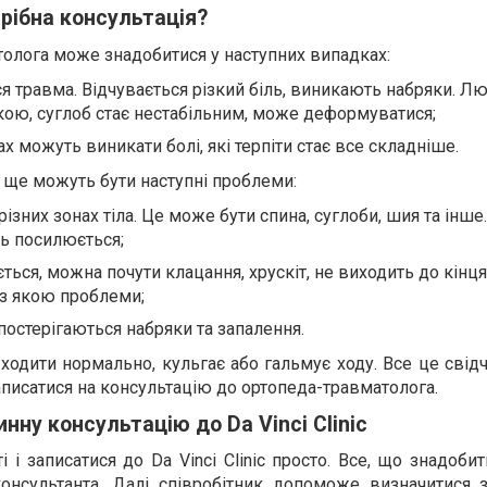
трібна консультація?
олога може знадобитися у наступних випадках:
ася травма. Відчувається різкий біль, виникають набряки. Л
кою, суглоб стає нестабільним, може деформуватися;
зах можуть виникати болі, які терпіти стає все складніше.
і ще можуть бути наступні проблеми:
різних зонах тіла. Це може бути спина, суглоби, шия та інше.
ль посилюється;
ься, можна почути клацання, хрускіт, не виходить до кінц
, з якою проблеми;
спостерігаються набряки та запалення.
одити нормально, кульгає або гальмує ходу. Все це свідч
аписатися на консультацію до ортопеда-травматолога.
нну консультацію до Da Vinci Clinic
 і записатися до Da Vinci Clinic просто. Все, що знадобит
онсультанта. Далі співробітник допоможе визначитися 