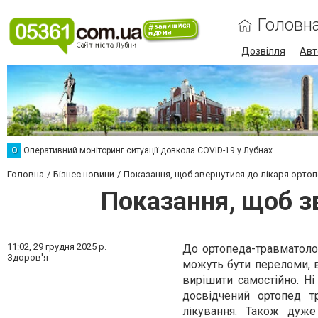
Головн
Дозвілля
Авт
О
Оперативний моніторинг ситуації довкола COVID-19 у Лубнах
Головна
Бізнес новини
Показання, щоб звернутися до лікаря орто
Показання, щоб з
11:02,
29 грудня 2025 р.
До ортопеда-травматолог
Здоров'я
можуть бути переломи, в
вирішити самостійно. Ні
досвідчений
ортопед т
лікування. Також дуже