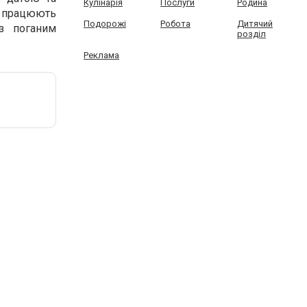
Кулінарія
Послуги
Родина
і працюють
Подорожі
Робота
Дитячий
із поганим
розділ
Реклама