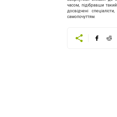
часом, підібравши такий
досвідчені спеціаліст
самопочуттям.