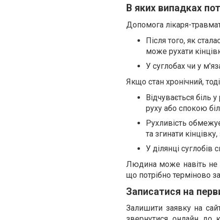
В яких випадках по
Допомога лікаря-травмат
Після того, як стал
може рухати кінців
У суглобах чи у м'я
Якщо стан хронічний, тод
Відчувається біль у 
руху або спокою бі
Рухливість обмежуєт
та згинати кінцівку
У ділянці суглобів 
Людина може навіть не х
що потрібно терміново з
Записатися на перви
Залишити заявку на сайті
звернутися онлайн до к