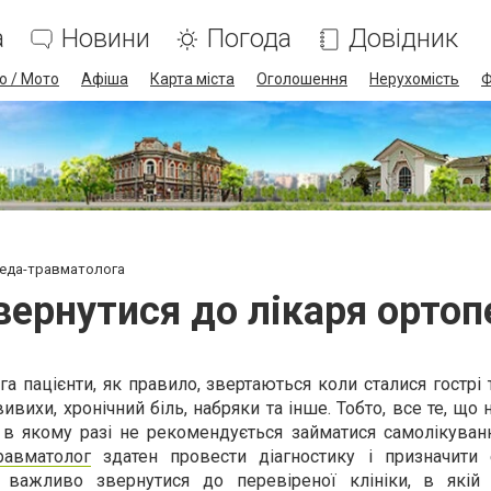
а
Новини
Погода
Довідник
о / Мото
Афіша
Карта міста
Оголошення
Нерухомість
Ф
педа-травматолога
вернутися до лікаря орто
а пацієнти, як правило, звертаються коли сталися гострі
ивихи, хронічний біль, набряки та інше. Тобто, все те, щ
 в якому разі не рекомендується займатися самолікуванн
равматолог
здатен провести діагностику і призначити
 важливо звернутися до перевіреної клініки, в які