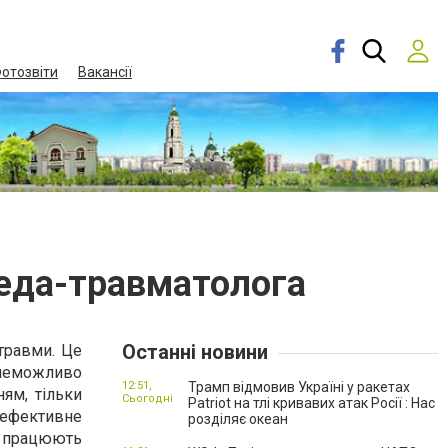
отозвіти
Вакансії
педа-травматолога
Останні новини
 травми. Це
о неможливо
12:51,
Трамп відмовив Україні у ракетах
ям, тільки
Сьогодні
Patriot на тлі кривавих атак Росії : Нас
 ефективне
розділяє океан
й працюють