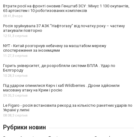
Втрати росії на фронті оновив Генштаб ЗСУ : Мінус 1 130 окупантів,
65 артсистем і 10 роботизованих комплексів
08:41,
Вчора
Росія зруйнувала 37 АЗК "Нафтогазу" від початку року – частину
атакували повторно
12:51,
3 серпня
NYT - Китай розгорнув небачену за масштабом мережу
спостереження за іноземцями
11:27,
3 серпня
Горить університет, де розробляли системи БПЛА . Удар по
Бєлгороду
10:28,
3 серпня
Під ударом опинилися Керч і хаб Wildberries . Дрони здійснили
масовану атаку на Крим і росію
09:35,
3 серпня
Le Figaro - росія встановила рекорд за кількістю ракетних ударів по
Україні у липні
08:08,
3 серпня
Рубрики новин