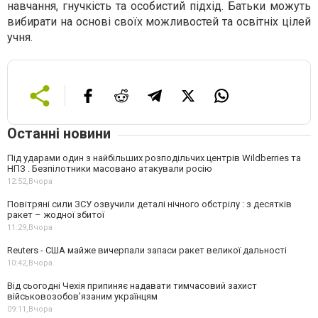
навчання, гнучкість та особистий підхід. Батьки можуть
вибирати на основі своїх можливостей та освітніх цілей
учня.
Останні новини
Під ударами один з найбільших розподільчих центрів Wildberries та
НПЗ . Безпілотники масовано атакували росію
12:52,
Вчора
Повітряні сили ЗСУ озвучили деталі нічного обстрілу : з десятків
ракет – жодної збитої
11:29,
Вчора
Reuters - США майже вичерпали запаси ракет великої дальності
10:42,
Вчора
Від сьогодні Чехія припиняє надавати тимчасовий захист
військовозобов’язаним українцям
09:11,
Вчора