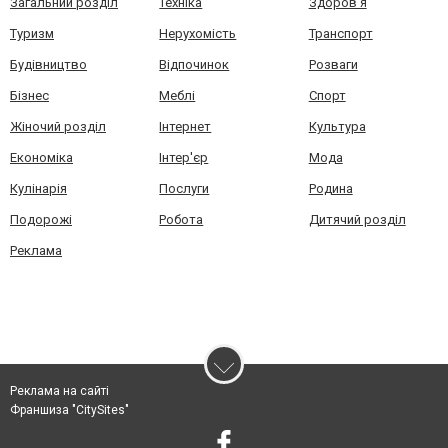
Загальний розділ
Техніка
Здоров'я
Туризм
Нерухомість
Транспорт
Будівництво
Відпочинок
Розваги
Бізнес
Меблі
Спорт
Жіночий розділ
Інтернет
Культура
Економіка
Інтер'єр
Мода
Кулінарія
Послуги
Родина
Подорожі
Робота
Дитячий розділ
Реклама
Реклама на сайті
Франшиза "CitySites"