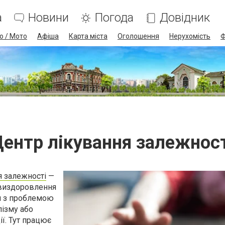
а
Новини
Погода
Довідник
о / Мото
Афіша
Карта міста
Оголошення
Нерухомість
Ф
ентр лікування залежнос
я залежності
—
виздоровлення
ся з проблемою
лізму або
ї. Тут працює