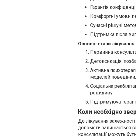
Гарантія конфіденці
Комфортні умови пе
Сучасні рішучі метод
Підтримка після ви
Основні етапи лікування
Первинна консультац
Детоксикація: позб
Активна психотерап
моделей поведінки.
Соціальна реабіліта
рецидиву.
Підтримуюча терапія
Коли необхідно зве
До лікування залежності 
допомоги залишається в
консультації можуть бути