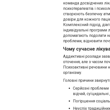
команда досвідчених лік
психотерапевтів і психоло
створюють безпечну атм
довіри для кожного паціє
Комплексний підхід, діаг
індивідуальні програми 
допомагають подолати на
проблеми, відновити почу
Чому сучасне лікув
Аддиктивні розлади зазв
оточення, але з часом по
Психоактивні речовини н
організму.
Головні причини звернут
Серйозні проблеми 
відчай, суїцидальні
Погіршення соціальн
Неуспіх традиційних