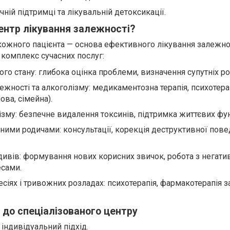
чній підтримці та лікувальній детоксикації.
центр лікування залежності?
кожного пацієнта — основа ефективного лікування залежно
 комплекс сучасних послуг:
ого стану: глибока оцінка проблеми, визначення супутніх ро
жності та алкоголізму: медикаментозна терапія, психотера
ова, сімейна).
ізму: безпечне видалення токсинів, підтримка життєвих фун
ними родичами: консультації, корекція деструктивної пове
ивів: формування нових корисних звичок, робота з негат
есами.
іях і тривожних розладах: психотерапія, фармакотерапія з
 до спеціалізованого центру
 індивідуальний підхід.