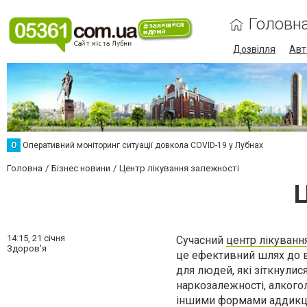
Головн
Дозвілля
Авт
О
Оперативний моніторинг ситуації довкола COVID-19 у Лубнах
Головна
Бізнес новини
Центр лікування залежності
Ц
14:15,
21 січня
Сучасний
центр лікуванн
Здоров'я
це ефективний шлях до 
для людей, які зіткнули
наркозалежності, алкого
іншими формами аддикці