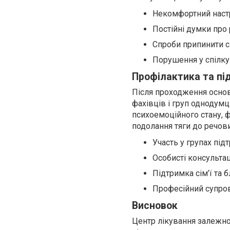
Некомфортний настрі
Постійні думки про 
Спроби припинити с
Порушення у спілкув
Профілактика та пі
Після проходження основ
фахівців і груп однодумц
психоемоційного стану, ф
подолання тяги до речов
Участь у групах під
Особисті консультац
Підтримка сім’ї та 
Професійний супров
Висновок
Центр лікування залежно