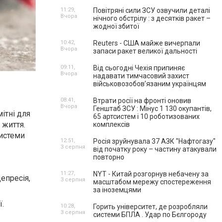
11:29,
Повітряні сили ЗСУ озвучили деталі
Вчора
нічного обстрілу : з десятків ракет –
жодної збитої
10:42,
Reuters - США майже вичерпали
Вчора
запаси ракет великої дальності
09:11,
Від сьогодні Чехія припиняє
Вчора
надавати тимчасовий захист
військовозобов’язаним українцям
08:41,
Втрати росії на фронті оновив
Вчора
Генштаб ЗСУ : Мінус 1 130 окупантів,
ітні для
65 артсистем і 10 роботизованих
 життя.
комплексів
системи
12:51,
Росія зруйнувала 37 АЗК "Нафтогазу"
3 серпня
від початку року – частину атакували
повторно
11:27,
NYT - Китай розгорнув небачену за
епресія,
3 серпня
масштабом мережу спостереження
за іноземцями
ї.
10:28,
Горить університет, де розробляли
3 серпня
системи БПЛА . Удар по Бєлгороду