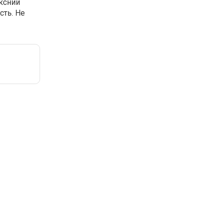
ексний
сть. Не