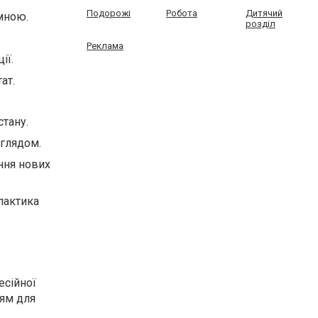
Подорожі
Робота
Дитячий
імною.
розділ
Реклама
ії.
ат.
стану.
аглядом.
ння нових
лактика
есійної
ям для