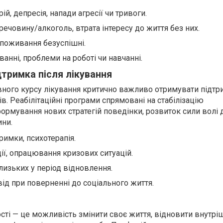
й, депресія, напади агресії чи тривоги.
речовину/алкоголь, втрата інтересу до життя без них.
поживання безуспішні.
анні, проблеми на роботі чи навчанні.
дтримка після лікування
ного курсу лікування критично важливо отримувати підтр
ів. Реабілітаційні програми спрямовані на стабілізацію
ормування нових стратегій поведінки, розвиток сили волі 
ини.
тримки, психотерапія.
ії, опрацювання кризових ситуацій.
близьких у період відновлення.
ід при поверненні до соціального життя.
сті — це можливість змінити своє життя, відновити внутр