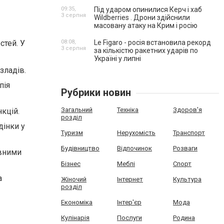
09:35,
Під ударом опинилися Керч і хаб
3 серпня
Wildberries . Дрони здійснили
масовану атаку на Крим і росію
стей. У
08:08,
Le Figaro - росія встановила рекорд
3 серпня
за кількістю ракетних ударів по
Україні у липні
зладів.
пія
Рубрики новин
Загальний
Техніка
Здоров'я
кцій.
розділ
дінки у
Туризм
Нерухомість
Транспорт
Будівництво
Відпочинок
Розваги
ивними
Бізнес
Меблі
Спорт
а
Жіночий
Інтернет
Культура
розділ
Економіка
Інтер'єр
Мода
Кулінарія
Послуги
Родина