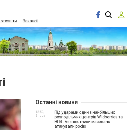
отозвіти
Вакансії
ті
Останні новини
12:52,
Під ударами один з найбільших
Вчора
розподільчих центрів Wildberries та
НПЗ . Безпілотники масовано
атакували росію