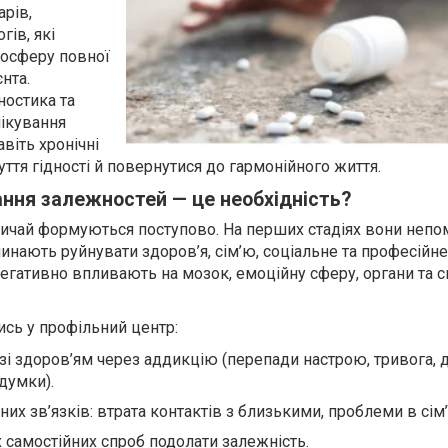
арів,
гів, які
осферу повної
нта.
ностика та
лікування
віть хронічні
ття гідності й повернутися до гармонійного життя.
ання залежностей — це необхідність?
ичай формуються поступово. На перших стадіях вони непом
чинають руйнувати здоров’я, сім’ю, соціальне та професійне
егативно впливають на мозок, емоційну сферу, органи та 
ись у профільний центр:
зі здоров’ям через аддикцію (перепади настрою, тривога, д
 думки).
их зв’язків: втрата контактів з близькими, проблеми в сім’
 самостійних спроб подолати залежність.