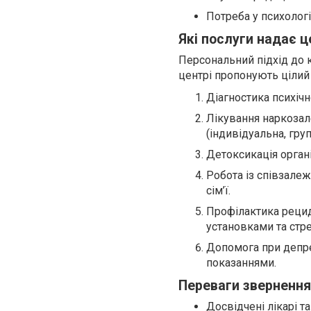
Потреба у психологі
Які послуги надає 
Персональний підхід до 
центрі пропонують цілий
Діагностика психічн
Лікування наркозале
(індивідуальна, груп
Детоксикація орган
Робота із співзалеж
сім’ї.
Профілактика рецид
установками та стр
Допомога при депрес
показаннями.
Переваги звернення
Досвідчені лікарі та