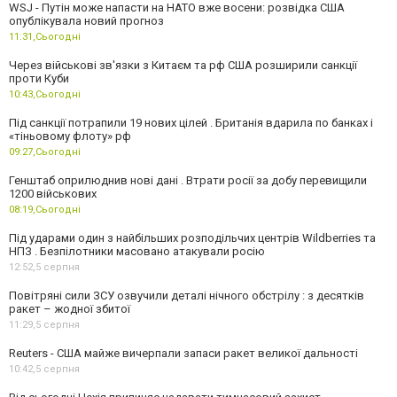
WSJ - Путін може напасти на НАТО вже восени: розвідка США
опублікувала новий прогноз
11:31,
Сьогодні
Через військові зв'язки з Китаєм та рф США розширили санкції
проти Куби
10:43,
Сьогодні
Під санкції потрапили 19 нових цілей . Британія вдарила по банках і
«тіньовому флоту» рф
09:27,
Сьогодні
Генштаб оприлюднив нові дані . Втрати росії за добу перевищили
1200 військових
08:19,
Сьогодні
Під ударами один з найбільших розподільчих центрів Wildberries та
НПЗ . Безпілотники масовано атакували росію
12:52,
5 серпня
Повітряні сили ЗСУ озвучили деталі нічного обстрілу : з десятків
ракет – жодної збитої
11:29,
5 серпня
Reuters - США майже вичерпали запаси ракет великої дальності
10:42,
5 серпня