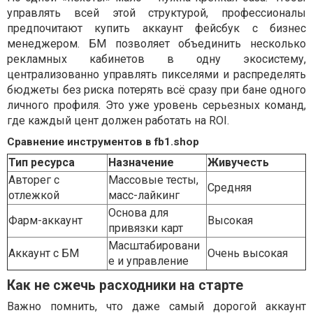
управлять всей этой структурой, профессионалы
предпочитают купить аккаунт фейсбук с бизнес
менеджером. БМ позволяет объединить несколько
рекламных кабинетов в одну экосистему,
централизованно управлять пикселями и распределять
бюджеты без риска потерять всё сразу при бане одного
личного профиля. Это уже уровень серьезных команд,
где каждый цент должен работать на ROI.
Сравнение инструментов в fb1.shop
Тип ресурса
Назначение
Живучесть
Авторег с
Массовые тесты,
Средняя
отлежкой
масс-лайкинг
Основа для
Фарм-аккаунт
Высокая
привязки карт
Масштабировани
Аккаунт с БМ
Очень высокая
е и управление
Как не сжечь расходники на старте
Важно помнить, что даже самый дорогой аккаунт