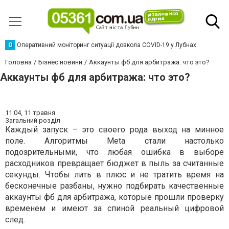
О
Оперативний моніторинг ситуації довкола COVID-19 у Лубнах
Головна
Бізнес новини
Аккаунты фб для арбитража: что это?
Аккаунты фб для арбитража: что это?
11:04,
11 травня
Загальний розділ
Каждый запуск – это своего рода выход на минное
поле. Алгоритмы Meta стали настолько
подозрительными, что любая ошибка в выборе
расходников превращает бюджет в пыль за считанные
секунды. Чтобы лить в плюс и не тратить время на
бесконечные разбаны, нужно подбирать качественные
аккаунты фб для арбитража, которые прошли проверку
временем и имеют за спиной реальный цифровой
след.