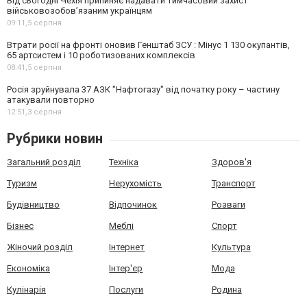
Від сьогодні Чехія припиняє надавати тимчасовий захист
військовозобов’язаним українцям
09:11,
5 серпня
Втрати росії на фронті оновив Генштаб ЗСУ : Мінус 1 130 окупантів,
65 артсистем і 10 роботизованих комплексів
08:41,
5 серпня
Росія зруйнувала 37 АЗК "Нафтогазу" від початку року – частину
атакували повторно
12:51,
3 серпня
Рубрики новин
Загальний розділ
Техніка
Здоров'я
Туризм
Нерухомість
Транспорт
Будівництво
Відпочинок
Розваги
Бізнес
Меблі
Спорт
Жіночий розділ
Інтернет
Культура
Економіка
Інтер'єр
Мода
Кулінарія
Послуги
Родина