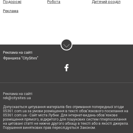
Подорожі
Робота
Дитячий розділ
Реклама
Реклама на сайті
Франшиза "CitySites"
Реклама на сайті
rek@citysites.ua
Допускається цитування матеріалів без отримання попередньої згоди
05361.com.ua за умови розміщення в тексті обов'язкового посилання на
05361.com.ua - Сайт міста Лубни. Для інтернет-видань обов'язкове
розміщення прямого, відкритого для пошукових систем гіперпосилання
на цитовані статті не нижче другого абзацу в тексті або в якості джерела.
Порушення виняткових прав переслідується Законом.