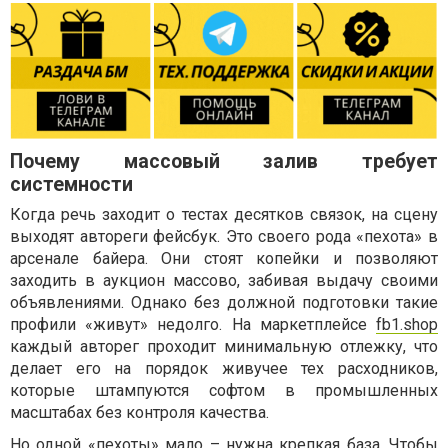
Почему массовый залив требует
системности
Когда речь заходит о тестах десятков связок, на сцену
выходят автореги фейсбук. Это своего рода «пехота» в
арсенале байера. Они стоят копейки и позволяют
заходить в аукцион массово, забивая выдачу своими
объявлениями. Однако без должной подготовки такие
профили «живут» недолго. На маркетплейсе
fb1.shop
каждый авторег проходит минимальную отлежку, что
делает его на порядок живучее тех расходников,
которые штампуются софтом в промышленных
масштабах без контроля качества.
Но одной «пехоты» мало – нужна крепкая база. Чтобы