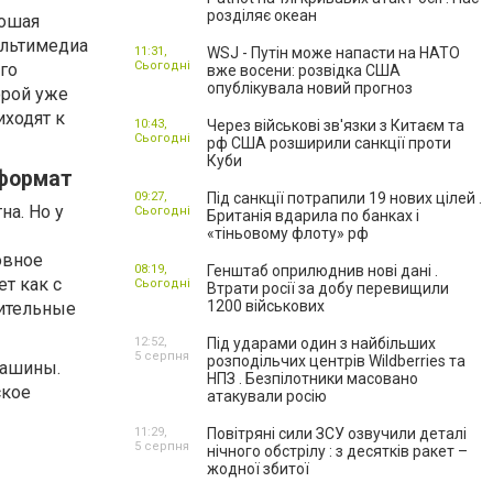
розділяє океан
рошая
ультимедиа
11:31,
WSJ - Путін може напасти на НАТО
Сьогодні
го
вже восени: розвідка США
опублікувала новий прогноз
орой уже
иходят к
10:43,
Через військові зв'язки з Китаєм та
Сьогодні
рф США розширили санкції проти
Куби
 формат
09:27,
Під санкції потрапили 19 нових цілей .
на. Но у
Сьогодні
Британія вдарила по банках і
«тіньовому флоту» рф
овное
08:19,
Генштаб оприлюднив нові дані .
ет как с
Сьогодні
Втрати росії за добу перевищили
1200 військових
нительные
12:52,
Під ударами один з найбільших
5 серпня
розподільчих центрів Wildberries та
машины.
НПЗ . Безпілотники масовано
ское
атакували росію
11:29,
Повітряні сили ЗСУ озвучили деталі
5 серпня
нічного обстрілу : з десятків ракет –
жодної збитої