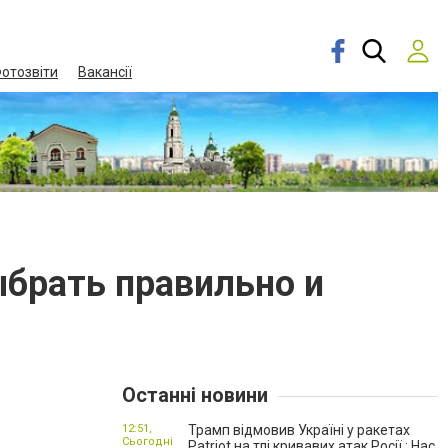
отозвіти
Вакансії
ыбрать правильно и
Останні новини
12:51,
Трамп відмовив Україні у ракетах
Сьогодні
Patriot на тлі кривавих атак Росії : Нас