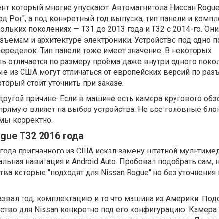
нт который многие упускают. Автомагнитола Ниссан Rogu
од Рог", а под конкретный год выпуска, тип панели и комп
ольких поколениях — T31 до 2013 года и T32 с 2014-го. Они
азъёмам и архитектуре электроники. Устройство под одно 
 переделок. Тип панели тоже имеет значение. В некоторых
ь отличается по размеру проёма даже внутри одного поко
 из США могут отличаться от европейских версий по раз
торый стоит уточнить при заказе.
ругой причине. Если в машине есть камера кругового обз
апрямую влияет на выбор устройства. Не все головные бло
мы корректно.
gue T32 2016 года
года пригнанного из США искал замену штатной мультимед
льная навигация и Android Auto. Пробовал подобрать сам, 
тва которые "подходят для Nissan Rogue" но без уточнения 
 назвал год, комплектацию и то что машина из Америки. По
ство для Nissan конкретно под его конфигурацию. Камера 