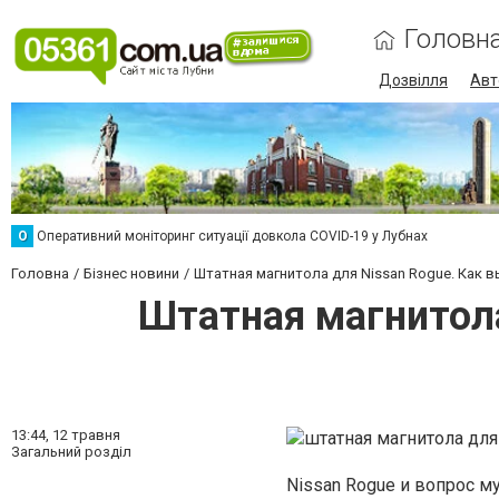
Головн
Дозвілля
Авт
О
Оперативний моніторинг ситуації довкола COVID-19 у Лубнах
Головна
Бізнес новини
Штатная магнитола для Nissan Rogue. Как в
Штатная магнитола
13:44,
12 травня
Загальний розділ
Nissan Rogue и вопрос м