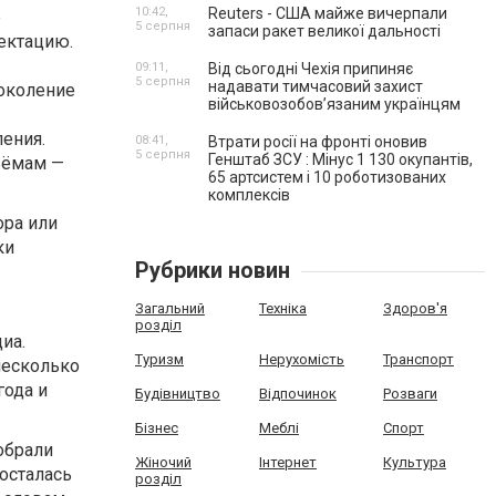
10:42,
Reuters - США майже вичерпали
e
5 серпня
запаси ракет великої дальності
лектацию.
09:11,
Від сьогодні Чехія припиняє
5 серпня
надавати тимчасовий захист
поколение
військовозобов’язаним українцям
ления.
08:41,
Втрати росії на фронті оновив
5 серпня
Генштаб ЗСУ : Мінус 1 130 окупантів,
ъёмам —
65 артсистем і 10 роботизованих
комплексів
ора или
ки
Рубрики новин
Загальний
Техніка
Здоров'я
розділ
иа.
Туризм
Нерухомість
Транспорт
несколько
года и
Будівництво
Відпочинок
Розваги
Бізнес
Меблі
Спорт
добрали
Жіночий
Інтернет
Культура
осталась
розділ