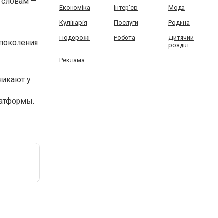
о словам —
Економіка
Інтер'єр
Мода
Кулінарія
Послуги
Родина
Подорожі
Робота
Дитячий
 поколения
розділ
Реклама
никают у
латформы.
о