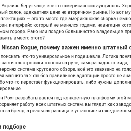
 Украине берут чаще всего с американских аукционов. Хо
ый салон, адекватная цена на вторичном рынке. Но вот м
плектациях — это то место где американская сборка немно
ан, интерфейс который не менялся годами, навигация кот
мом городе. Рано или поздно большинство владельцев пр
тавить вместо этого?
 Nissan Rogue, почему важен именно штатный
поискать что-то универсальное и подешевле. Логика понят
 части электроники: кнопки на руле, камера заднего вида,
версиях система кругового обзора, всё это завязано на гол
я магнитола 2 din без правильной адаптации просто не зна
либо что-то перестаёт функционировать, либо нужны допол
ирование.
ан Роуг разрабатывается под конкретную платформу этой 
сохраняет работу всех штатных систем, выглядит как завод
та за бренд, а реальная разница в установке и ежедневном
и подборе