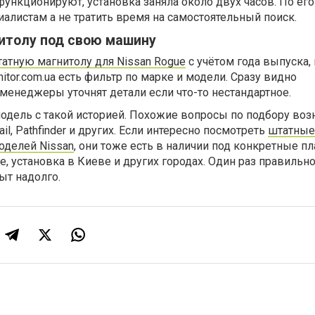
 функционируют, установка заняла около двух часов. По ег
циалистам а не тратить время на самостоятельный поиск.
итолу под свою машину
атную магнитолу для Nissan Rogue
с учётом года выпуска,
itor.com.ua есть фильтр по марке и модели. Сразу видно
енеджеры уточнят детали если что-то нестандартное.
одель с такой историей. Похожие вопросы по подбору воз
il, Pathfinder и других. Если интересно посмотреть
штатные
оделей Nissan
, они тоже есть в наличии под конкретные п
е, установка в Киеве и других городах. Один раз правильн
ыт надолго.