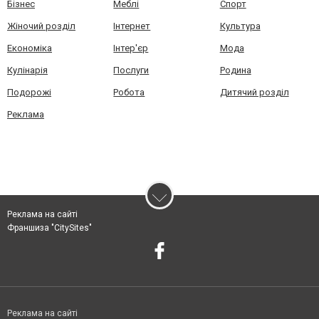
Бізнес
Меблі
Спорт
Жіночий розділ
Інтернет
Культура
Економіка
Інтер'єр
Мода
Кулінарія
Послуги
Родина
Подорожі
Робота
Дитячий розділ
Реклама
Реклама на сайті
Франшиза "CitySites"
Реклама на сайті