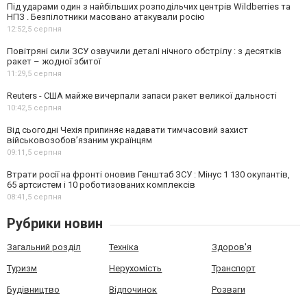
Під ударами один з найбільших розподільчих центрів Wildberries та
НПЗ . Безпілотники масовано атакували росію
12:52,
5 серпня
Повітряні сили ЗСУ озвучили деталі нічного обстрілу : з десятків
ракет – жодної збитої
11:29,
5 серпня
Reuters - США майже вичерпали запаси ракет великої дальності
10:42,
5 серпня
Від сьогодні Чехія припиняє надавати тимчасовий захист
військовозобов’язаним українцям
09:11,
5 серпня
Втрати росії на фронті оновив Генштаб ЗСУ : Мінус 1 130 окупантів,
65 артсистем і 10 роботизованих комплексів
08:41,
5 серпня
Рубрики новин
Загальний розділ
Техніка
Здоров'я
Туризм
Нерухомість
Транспорт
Будівництво
Відпочинок
Розваги