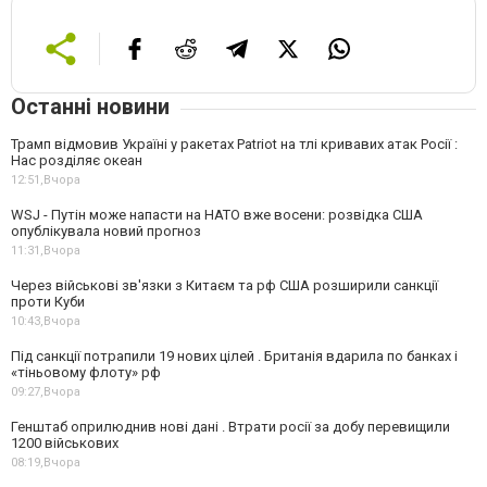
Останні новини
Трамп відмовив Україні у ракетах Patriot на тлі кривавих атак Росії :
Нас розділяє океан
12:51,
Вчора
WSJ - Путін може напасти на НАТО вже восени: розвідка США
опублікувала новий прогноз
11:31,
Вчора
Через військові зв'язки з Китаєм та рф США розширили санкції
проти Куби
10:43,
Вчора
Під санкції потрапили 19 нових цілей . Британія вдарила по банках і
«тіньовому флоту» рф
09:27,
Вчора
Генштаб оприлюднив нові дані . Втрати росії за добу перевищили
1200 військових
08:19,
Вчора