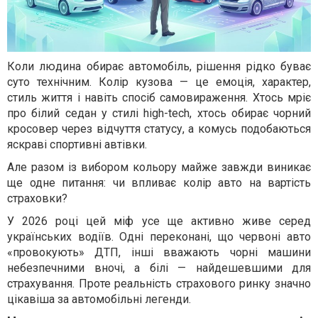
Коли людина обирає автомобіль, рішення рідко буває
суто технічним. Колір кузова — це емоція, характер,
стиль життя і навіть спосіб самовираження. Хтось мріє
про білий седан у стилі high-tech, хтось обирає чорний
кросовер через відчуття статусу, а комусь подобаються
яскраві спортивні автівки.
Але разом із вибором кольору майже завжди виникає
ще одне питання: чи впливає колір авто на вартість
страховки?
У 2026 році цей міф усе ще активно живе серед
українських водіїв. Одні переконані, що червоні авто
«провокують» ДТП, інші вважають чорні машини
небезпечними вночі, а білі — найдешевшими для
страхування. Проте реальність страхового ринку значно
цікавіша за автомобільні легенди.