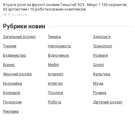
Втрати росії на фронті оновив Генштаб ЗСУ : Мінус 1 130 окупантів,
65 артсистем і 10 роботизованих комплексів
08:41,
5 серпня
Рубрики новин
Загальний розділ
Техніка
Здоров'я
Туризм
Нерухомість
Транспорт
Будівництво
Відпочинок
Розваги
Бізнес
Меблі
Спорт
Жіночий розділ
Інтернет
Культура
Економіка
Інтер'єр
Мода
Кулінарія
Послуги
Родина
Подорожі
Робота
Дитячий розділ
Реклама