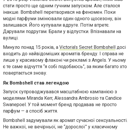
стати просто ще одним гучним запуском. Але сталося
інакше. Bombshell перетворився на феномен. Поки
модні парфуми змінювали один одного щосезону, він
залишався. Його купували вдруге. Потім втретє.
Дарували подругам. Брали у відпустки. Впізнавали на
вулиці.
Минуло понад 15 років, а
Victoria's Secret Bombshell
досі
входить до найвідоміших ароматів бренду. І справа не
лише у красивому флаконі чи рекламі з Angels. У ньому
є те саме відчуття “я собі подобаюсь”, за яким багато хто
повертається знову.
Як Bombshell став легендою
Запуск супроводжувався масштабною кампанією з
моделями Miranda Kerr, Alessandra Ambrosio та Candice
Swanepoel. У той момент бренд продавав не просто
парфум — а спосіб життя.
Bombshell задумували як аромат сучасної сексуальності.
Не важкої, не вечірньої, не “дорослої” у класичному