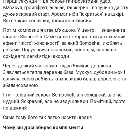
Перші секунди — це соковитий фруктовий удар.
Маракуя, грейпфрут, ананас, танжерин і полуниця дають
дуже яскравий старт. Аромат ніби “іскриться” на шкірі.
Він свіжий, сонячний, трохи кокетливий.
Потім композиція стає м’якшою. У центрі — знаменита
півонія Shangri-La. Саме вона створює той впізнаваний
ефект “чистої жіночності”, за який Bombshell люблять
роками. Поруч звучать жасмин, конвалія, ванільна
орхідея та легкі ягідні акорди.
Через деякий час аромат сідає ближче до шкіри.
З’являється тепла деревна база. Мускус, дубовий мох і
сонячна сосна роблять композицію більш дорослою та
збалансованою.
І тут головний секрет Bombshell: він солодкий, але не
нудний. Яскравий, але не задушливий. Помітний, проте
не важкий.
Саме тому його так легко носити щодня.
Чому він досі збирає компліменти