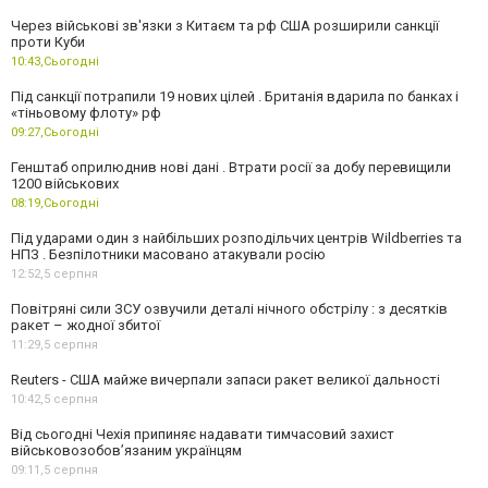
Через військові зв'язки з Китаєм та рф США розширили санкції
проти Куби
10:43,
Сьогодні
Під санкції потрапили 19 нових цілей . Британія вдарила по банках і
«тіньовому флоту» рф
09:27,
Сьогодні
Генштаб оприлюднив нові дані . Втрати росії за добу перевищили
1200 військових
08:19,
Сьогодні
Під ударами один з найбільших розподільчих центрів Wildberries та
НПЗ . Безпілотники масовано атакували росію
12:52,
5 серпня
Повітряні сили ЗСУ озвучили деталі нічного обстрілу : з десятків
ракет – жодної збитої
11:29,
5 серпня
Reuters - США майже вичерпали запаси ракет великої дальності
10:42,
5 серпня
Від сьогодні Чехія припиняє надавати тимчасовий захист
військовозобов’язаним українцям
09:11,
5 серпня