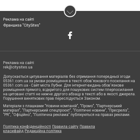
Реклама на сайті
Франшиза "CitySites"
Реклама на сайті
rek@citysites.ua
Допускається цитування матеріалів без отримання попередньої згоди
05361.com.ua за умови розміщення в тексті обов'язкового посилання на
05361.com.ua - Сайт міста Лубни. Для інтернет-видань обов'язкове
розміщення прямого, відкритого для пошукових систем гіперпосилання
на цитовані статті не нижче другого абзацу в тексті або в якості джерела.
Порушення виняткових прав переслідується Законом.
Матеріали з плашками "Новини компаній", "Промо", "Партнерський
матеріал", "Партнерський спецпроєкт", "Політичні новини", "Пресреліз",
"PR", "Офіційно", "Політична реклама" публікуються на правах реклами.
Політика конфіденційності
Правила сайту
Правила
класифайд
Редакційна політика