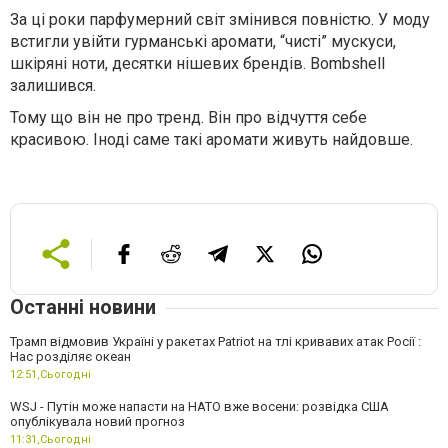
За ці роки парфумерний світ змінився повністю. У моду
встигли увійти гурманські аромати, “чисті” мускуси,
шкіряні ноти, десятки нішевих брендів. Bombshell
залишився.
Тому що він не про тренд. Він про відчуття себе
красивою. Іноді саме такі аромати живуть найдовше.
Останні новини
Трамп відмовив Україні у ракетах Patriot на тлі кривавих атак Росії :
Нас розділяє океан
12:51,
Сьогодні
WSJ - Путін може напасти на НАТО вже восени: розвідка США
опублікувала новий прогноз
11:31,
Сьогодні