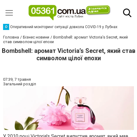
О
Оперативний моніторинг ситуації довкола COVID-19 у Лубнах
Головна
Бізнес новини
Bombshell: аромат Victoria’s Secret, який
став символом цілої епохи
Bombshell: аромат Victoria’s Secret, який став
символом цілої епохи
07:39,
7 травня
Загальний розділ
У 2010 році Victoria's Secret випустив аромат, який мав