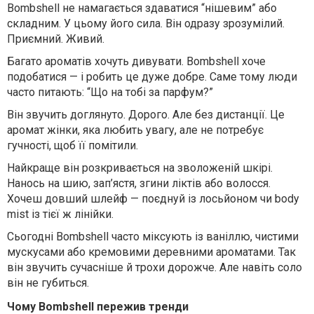
Bombshell не намагається здаватися “нішевим” або
складним. У цьому його сила. Він одразу зрозумілий.
Приємний. Живий.
Багато ароматів хочуть дивувати. Bombshell хоче
подобатися — і робить це дуже добре. Саме тому люди
часто питають: “Що на тобі за парфум?”
Він звучить доглянуто. Дорого. Але без дистанції. Це
аромат жінки, яка любить увагу, але не потребує
гучності, щоб її помітили.
Найкраще він розкривається на зволоженій шкірі.
Нанось на шию, зап’ястя, згини ліктів або волосся.
Хочеш довший шлейф — поєднуй із лосьйоном чи body
mist із тієї ж лінійки.
Сьогодні Bombshell часто міксують із ваніллю, чистими
мускусами або кремовими деревними ароматами. Так
він звучить сучасніше й трохи дорожче. Але навіть соло
він не губиться.
Чому Bombshell пережив тренди