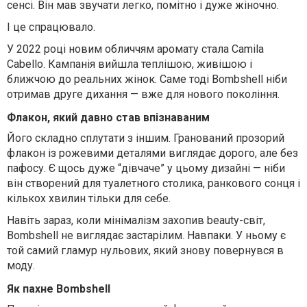
сенсі. Він мав звучати легко, помітно і дуже жіночно.
І це спрацювало.
У 2022 році новим обличчям аромату стала Camila
Cabello. Кампанія вийшла теплішою, живішою і
ближчою до реальних жінок. Саме тоді Bombshell ніби
отримав друге дихання — вже для нового покоління.
Флакон, який давно став впізнаваним
Його складно сплутати з іншим. Гранований прозорий
флакон із рожевими деталями виглядає дорого, але без
пафосу. Є щось дуже “дівчаче” у цьому дизайні — ніби
він створений для туалетного столика, ранкового сонця і
кількох хвилин тільки для себе.
Навіть зараз, коли мінімалізм захопив beauty-світ,
Bombshell не виглядає застарілим. Навпаки. У ньому є
той самий гламур нульових, який знову повернувся в
моду.
Як пахне Bombshell