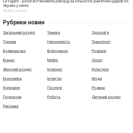
Le Figaro - росія встановила рекорд за кількістю ракетних ударів по
Україні у липні
08:08,
3 серпня
Рубрики новин
Загальний розділ
Техніка
Здоров'я
Туризм
Нерухомість
Транспорт
Будівництво
Відпочинок
Розваги
Бізнес
Меблі
Спорт
Жіночий розділ
Інтернет
Культура
Економіка
Інтер'єр
Мода
Кулінарія
Послуги
Родина
Подорожі
Робота
Дитячий розділ
Реклама