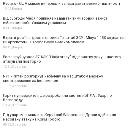
Reuters - США майже вичерпали запаси ракет великої дальності
10:42,
Вчора
Від сьогодні Чехія припиняє надавати тимчасовий захист
військовозобов’язаним українцям
09:11,
Вчора
Втрати росії на фронті оновив Генштаб ЗСУ : Мінус 1 130 окупантів,
65 артсистем і 10 роботизованих комплексів
08:41,
Вчора
Росія зруйнувала 37 АЗК "Нафтогазу" від початку року – частину
атакували повторно
12:51,
3 серпня
NYT - Китай розгорнув небачену за масштабом мережу
спостереження за іноземцями
11:27,
3 серпня
Горить університет, де розробляли системи БПЛА . Удар по
Бєлгороду
10:28,
3 серпня
Під ударом опинилися Керч і хаб Wildberries . Дрони здійснили
масовану атаку на Крим і росію
09:35,
3 серпня