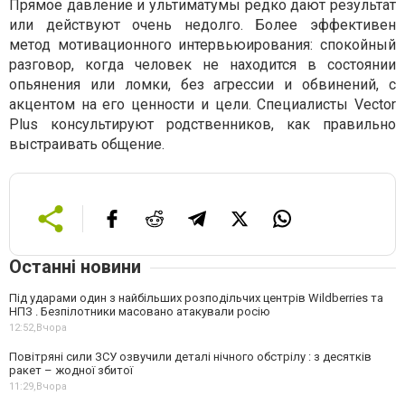
Прямое давление и ультиматумы редко дают результат
или действуют очень недолго. Более эффективен
метод мотивационного интервьюирования: спокойный
разговор, когда человек не находится в состоянии
опьянения или ломки, без агрессии и обвинений, с
акцентом на его ценности и цели. Специалисты Vector
Plus консультируют родственников, как правильно
выстраивать общение.
Останні новини
Під ударами один з найбільших розподільчих центрів Wildberries та
НПЗ . Безпілотники масовано атакували росію
12:52,
Вчора
Повітряні сили ЗСУ озвучили деталі нічного обстрілу : з десятків
ракет – жодної збитої
11:29,
Вчора